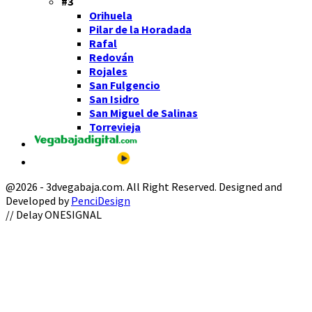
#3
Orihuela
Pilar de la Horadada
Rafal
Redován
Rojales
San Fulgencio
San Isidro
San Miguel de Salinas
Torrevieja
@2026 - 3dvegabaja.com. All Right Reserved. Designed and
Developed by
PenciDesign
Facebook
Twitter
Instagram
Youtube
Email
// Delay ONESIGNAL