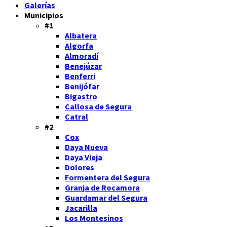
Galerías
Municipios
#1
Albatera
Algorfa
Almoradí
Benejúzar
Benferri
Benijófar
Bigastro
Callosa de Segura
Catral
#2
Cox
Daya Nueva
Daya Vieja
Dolores
Formentera del Segura
Granja de Rocamora
Guardamar del Segura
Jacarilla
Los Montesinos