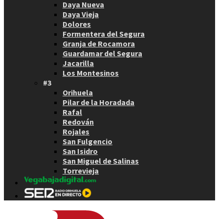
Daya Nueva
Daya Vieja
Dolores
Formentera del Segura
Granja de Rocamora
Guardamar del Segura
Jacarilla
Los Montesinos
#3
Orihuela
Pilar de la Horadada
Rafal
Redován
Rojales
San Fulgencio
San Isidro
San Miguel de Salinas
Torrevieja