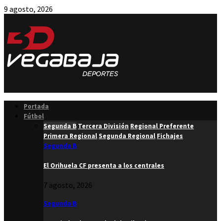
9 agosto, 2026
Facebook
Twitter
Instagram
Youtube
Email
Portada
Fútbol
Segunda B
Tercera División
Regional Preferente
Primera Regional
Segunda Regional
Fichajes
Segunda B
El Orihuela CF presenta a los centrales
7 agosto, 2026
Segunda B