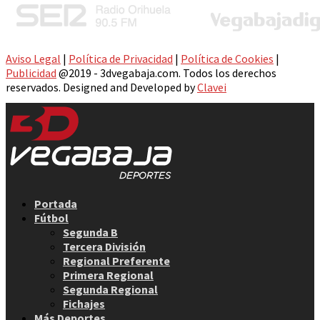
Aviso Legal
|
Política de Privacidad
|
Política de Cookies
|
Publicidad
@2019 - 3dvegabaja.com. Todos los derechos
reservados. Designed and Developed by
Clavei
Facebook
Twitter
Instagram
Youtube
Email
Portada
Fútbol
Segunda B
Tercera División
Regional Preferente
Primera Regional
Segunda Regional
Fichajes
Más Deportes