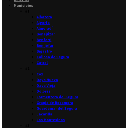
Municipios
#1
Albatera
Algorfa
Almoradí
Benejúzar
Benferri
Benijófar
Bigastro
Callosa de Segura
Catral
#2
Cox
Daya Nueva
Daya Vieja
Dolores
Formentera del Segura
Granja de Rocamora
Guardamar del Segura
Jacarilla
Los Montesinos
#3