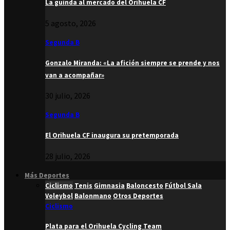
La guinda al mercado del Orihuela CF
5 agosto, 2026
Segunda B
Gonzalo Miranda: «La afición siempre se prende y nos
van a acompañar»
30 julio, 2026
Segunda B
El Orihuela CF inaugura su pretemporada
28 julio, 2026
Más Deportes
Ciclismo
Tenis
Gimnasia
Baloncesto
Fútbol Sala
Voleybol
Balonmano
Otros Deportes
Ciclismo
Plata para el Orihuela Cycling Team