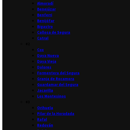
Almoradí
Benejúzar
Benferri
Benijófar
Bigastro
Callosa de Segura
Catral
#2
Cox
Daya Nueva
Daya Vieja
Dolores
Formentera del Segura
Granja de Rocamora
Guardamar del Segura
Jacarilla
Los Montesinos
#3
Orihuela
Pilar de la Horadada
Rafal
Redován