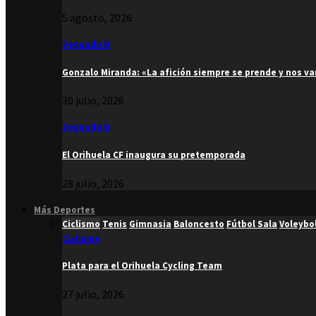
5 agosto, 2026
Segunda B
Gonzalo Miranda: «La afición siempre se prende y nos v
30 julio, 2026
Segunda B
El Orihuela CF inaugura su pretemporada
28 julio, 2026
Más Deportes
Ciclismo
Tenis
Gimnasia
Baloncesto
Fútbol Sala
Voleybo
Ciclismo
Plata para el Orihuela Cycling Team
27 julio, 2026