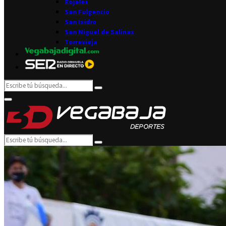
Rojales
San Fulgencio
San Isidro
San Miguel de Salinas
Torrevieja
Search
Search
for:
Facebook
Twitter
Instagram
Youtube
Email
Primary
Menu
Search
Search
for: