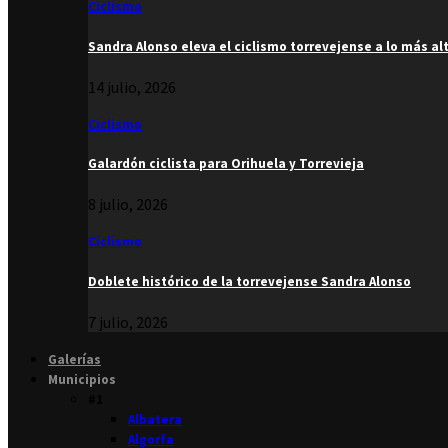
Ciclismo
Sandra Alonso eleva el ciclismo torrevejense a lo más al
14 julio, 2026
Ciclismo
Galardón ciclista para Orihuela y Torrevieja
8 julio, 2026
Ciclismo
Doblete histórico de la torrevejense Sandra Alonso
7 julio, 2026
Galerías
Municipios
#1
Albatera
Algorfa