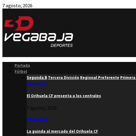
7 agosto, 2026
Facebook
Twitter
Instagram
Youtube
Email
Portada
Fútbol
Segunda B
Tercera División
Regional Preferente
Primera
Segunda B
El Orihuela CF presenta a los centrales
7 agosto, 2026
Segunda B
La guinda al mercado del Orihuela CF