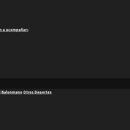
an a acompañar»
l
Balonmano
Otros Deportes