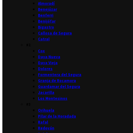
Almoradí
Benejúzar
Benferri
Benijófar
Bigastro
Callosa de Segura
Catral
#2
Cox
Daya Nueva
Daya Vieja
Dolores
Formentera del Segura
Granja de Rocamora
Guardamar del Segura
Jacarilla
Los Montesinos
#3
Orihuela
Pilar de la Horadada
Rafal
Redován