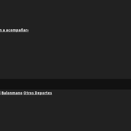
an a acompañar»
l
Balonmano
Otros Deportes