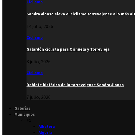
Ciclismo
Sandra Alonso eleva el ciclismo torrevejense a lo más al
14 julio, 2026
Ciclismo
Galardón ciclista para Orihuela y Torrevieja
8 julio, 2026
Ciclismo
Doblete histórico de la torrevejense Sandra Alonso
7 julio, 2026
Galerías
Municipios
#1
Albatera
Algorfa