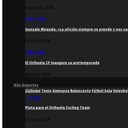
5 agosto, 2026
Segunda B
Gonzalo Miranda: «La afición siempre se prende y nos v
30 julio, 2026
Segunda B
El Orihuela CF inaugura su pretemporada
28 julio, 2026
Más Deportes
Ciclismo
Tenis
Gimnasia
Baloncesto
Fútbol Sala
Voleybo
Ciclismo
Plata para el Orihuela Cycling Team
27 julio, 2026