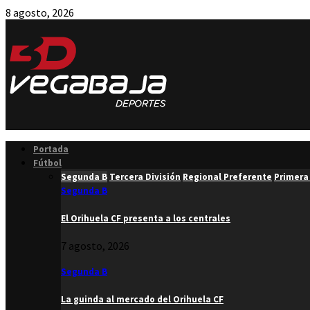
8 agosto, 2026
Facebook
Twitter
Instagram
Youtube
Email
Portada
Fútbol
Segunda B
Tercera División
Regional Preferente
Primera
Segunda B
El Orihuela CF presenta a los centrales
7 agosto, 2026
Segunda B
La guinda al mercado del Orihuela CF