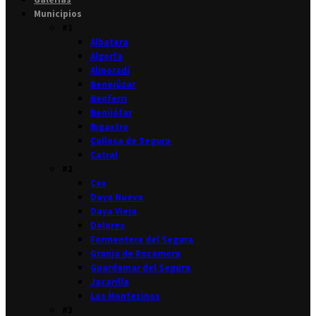
Municipios
#1
Albatera
Algorfa
Almoradí
Benejúzar
Benferri
Benijófar
Bigastro
Callosa de Segura
Catral
#2
Cox
Daya Nueva
Daya Vieja
Dolores
Formentera del Segura
Granja de Rocamora
Guardamar del Segura
Jacarilla
Los Montesinos
#3