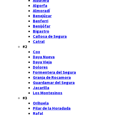
Albatera
Algorfa
Almoradí
Benejúzar
Benferri
Benijófar
Bigastro
Callosa de Segura
Catral
#2
Cox
Daya Nueva
Daya Vieja
Dolores
Formentera del Segura
Granja de Rocamora
Guardamar del Segura
Jacarilla
Los Montesinos
#3
Orihuela
Pilar de la Horadada
Rafal