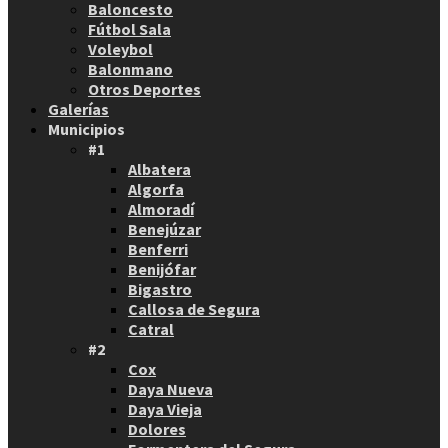
Baloncesto
Fútbol Sala
Voleybol
Balonmano
Otros Deportes
Galerías
Municipios
#1
Albatera
Algorfa
Almoradí
Benejúzar
Benferri
Benijófar
Bigastro
Callosa de Segura
Catral
#2
Cox
Daya Nueva
Daya Vieja
Dolores