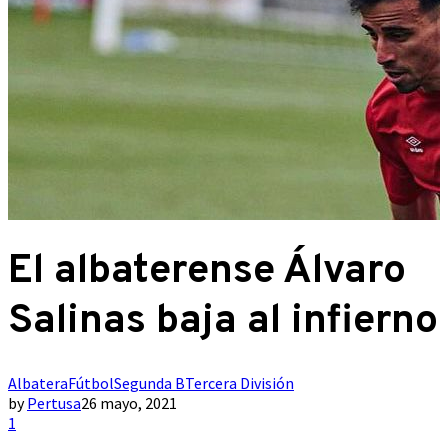
El albaterense Álvaro
Salinas baja al infierno
Albatera
Fútbol
Segunda B
Tercera División
by
Pertusa
26 mayo, 2021
1