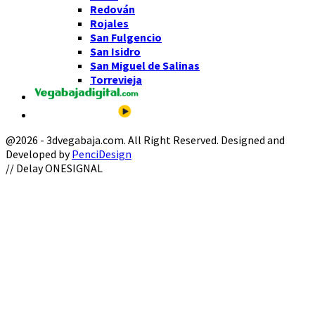
Redován
Rojales
San Fulgencio
San Isidro
San Miguel de Salinas
Torrevieja
@2026 - 3dvegabaja.com. All Right Reserved. Designed and
Developed by
PenciDesign
Facebook
Twitter
Instagram
Youtube
Email
// Delay ONESIGNAL