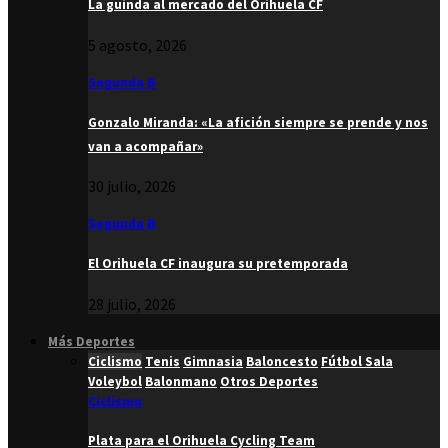
La guinda al mercado del Orihuela CF
5 agosto, 2026
Segunda B
Gonzalo Miranda: «La afición siempre se prende y nos
van a acompañar»
30 julio, 2026
Segunda B
El Orihuela CF inaugura su pretemporada
28 julio, 2026
Más Deportes
Ciclismo
Tenis
Gimnasia
Baloncesto
Fútbol Sala
Voleybol
Balonmano
Otros Deportes
Ciclismo
Plata para el Orihuela Cycling Team