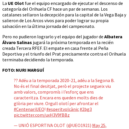
La
UE Olot
fue el equipo encargado de ejecutar el descenso de
categoría del Orihuela CF hace un par de semanas. Los
catalanes sellaron la decepción para la capital de la Vega Baja y
salieron de Los Arcos vivos para poder lograr su propia
salvación en la última jornada del campeonato.
Pero no pudieron lograrlo y el equipo del jugador de
Albatera
Álvaro Salinas
jugará la próxima temporada en la recién
creada Tercera RFEF. El empate en casa frente al Peña
Deportiva y el triunfo del Prat precisamente contra el Orihuela
terminaba decidiendo la temporada.
FOTO: NURI MARGUÍ
?? Adéu a la temporada 2020-21, adéu a la Segona B.
No és el final desitjat, però el projecte segueix viu
amb valors, compromís i l’esforç que ens
caracteritza. Encara ens queden molts dies de
glòria per viure. Orgull olotí per afrontar el
#CentenariUEO
!
#esperitvolcànic
#2bg3
pic.twitter.com/uxH3V9fBBz
— UNIÓ ESPORTIVA OLOT (@UEO1921)
May 25,