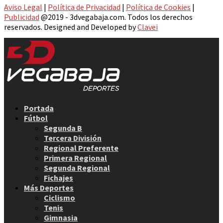
Aviso Legal
|
Política de Privacidad
|
Política de Cookies
|
Publicidad
@2019 - 3dvegabaja.com. Todos los derechos
reservados. Designed and Developed by
Clavei
Facebook
Twitter
Instagram
Youtube
Email
Portada
Fútbol
Segunda B
Tercera División
Regional Preferente
Primera Regional
Segunda Regional
Fichajes
Más Deportes
Ciclismo
Tenis
Gimnasia