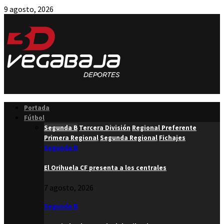
9 agosto, 2026
Facebook
Twitter
Instagram
Youtube
Email
Portada
Fútbol
Segunda B
Tercera División
Regional Preferente
Primera Regional
Segunda Regional
Fichajes
Segunda B
El Orihuela CF presenta a los centrales
7 agosto, 2026
Segunda B