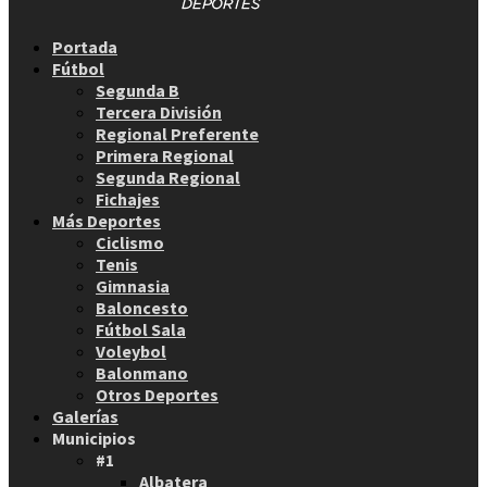
Facebook
Twitter
Instagram
Youtube
Email
Portada
Fútbol
Segunda B
Tercera División
Regional Preferente
Primera Regional
Segunda Regional
Fichajes
Más Deportes
Ciclismo
Tenis
Gimnasia
Baloncesto
Fútbol Sala
Voleybol
Balonmano
Otros Deportes
Galerías
Municipios
#1
Albatera