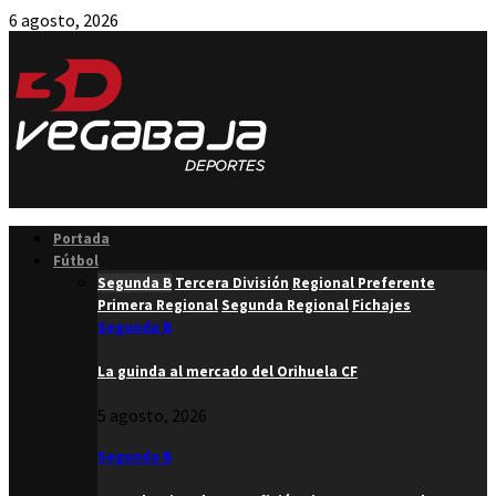
6 agosto, 2026
Facebook
Twitter
Instagram
Youtube
Email
Portada
Fútbol
Segunda B
Tercera División
Regional Preferente
Primera Regional
Segunda Regional
Fichajes
Segunda B
La guinda al mercado del Orihuela CF
5 agosto, 2026
Segunda B