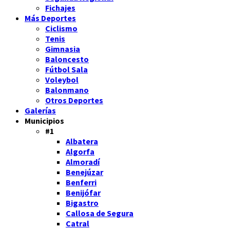
Fichajes
Más Deportes
Ciclismo
Tenis
Gimnasia
Baloncesto
Fútbol Sala
Voleybol
Balonmano
Otros Deportes
Galerías
Municipios
#1
Albatera
Algorfa
Almoradí
Benejúzar
Benferri
Benijófar
Bigastro
Callosa de Segura
Catral