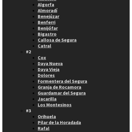
Algorfa
Almoradí
Benejúzar
Benferri
Benijófar
Bigastro
Callosa de Segura
Catral
#2
Cox
Daya Nueva
Daya Vieja
Dolores
Formentera del Segura
Granja de Rocamora
Guardamar del Segura
Jacarilla
Los Montesinos
#3
Orihuela
Pilar de la Horadada
Rafal