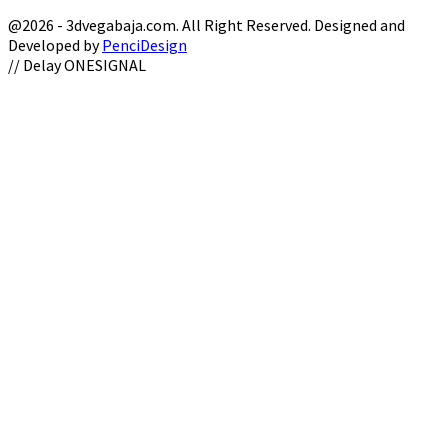
@2026 - 3dvegabaja.com. All Right Reserved. Designed and
Developed by
PenciDesign
Facebook
Twitter
Instagram
Youtube
Email
// Delay ONESIGNAL