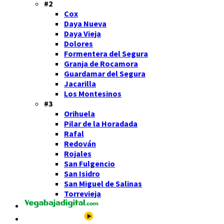
#2
Cox
Daya Nueva
Daya Vieja
Dolores
Formentera del Segura
Granja de Rocamora
Guardamar del Segura
Jacarilla
Los Montesinos
#3
Orihuela
Pilar de la Horadada
Rafal
Redován
Rojales
San Fulgencio
San Isidro
San Miguel de Salinas
Torrevieja