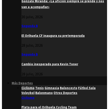
Gonzalo Miranda: «La afición siempre se prende y nos
van a acompañar»
30 julio, 2026
Segunda B
El Orihuela CF inaugura su pretemporada
28 julio, 2026
Segunda B
Cambio inesperado para Kevin Toner
28 julio, 2026
Más Deportes
Ciclismo
Tenis
Gimnasia
Baloncesto
Fútbol Sala
Voleybol
Balonmano
Otros Deportes
Ciclismo
Plata para el Orihuela Cycling Team