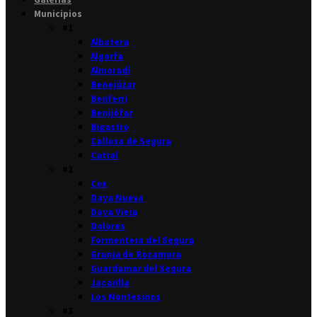
Municipios
#1
Albatera
Algorfa
Almoradí
Benejúzar
Benferri
Benijófar
Bigastro
Callosa de Segura
Catral
#2
Cox
Daya Nueva
Daya Vieja
Dolores
Formentera del Segura
Granja de Rocamora
Guardamar del Segura
Jacarilla
Los Montesinos
#3