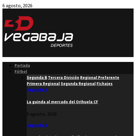
6 agosto, 2026
Facebook
Twitter
Instagram
Youtube
Email
Portada
Fútbol
Segunda B
Tercera División
Regional Preferente
Primera Regional
Segunda Regional
Fichajes
Segunda B
La guinda al mercado del Orihuela CF
5 agosto, 2026
Segunda B