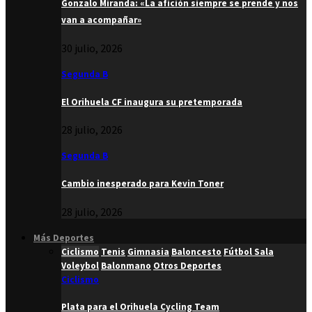
Gonzalo Miranda: «La afición siempre se prende y nos
van a acompañar»
30 julio, 2026
Segunda B
El Orihuela CF inaugura su pretemporada
28 julio, 2026
Segunda B
Cambio inesperado para Kevin Toner
28 julio, 2026
Más Deportes
Ciclismo
Tenis
Gimnasia
Baloncesto
Fútbol Sala
Voleybol
Balonmano
Otros Deportes
Ciclismo
Plata para el Orihuela Cycling Team