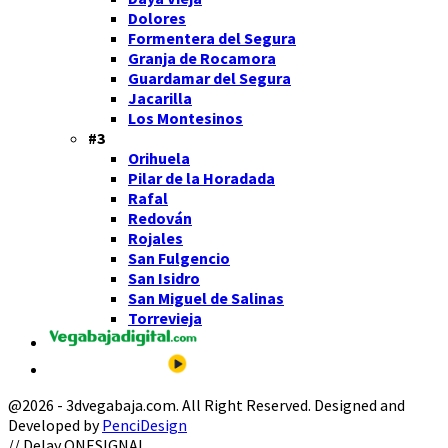
Dolores
Formentera del Segura
Granja de Rocamora
Guardamar del Segura
Jacarilla
Los Montesinos
#3
Orihuela
Pilar de la Horadada
Rafal
Redován
Rojales
San Fulgencio
San Isidro
San Miguel de Salinas
Torrevieja
@2026 - 3dvegabaja.com. All Right Reserved. Designed and
Developed by
PenciDesign
Facebook
Twitter
Instagram
Youtube
Email
// Delay ONESIGNAL