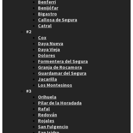
Benferri
Benijófar
Bigastro
Callosa de Segura
Catral
#2
Cox
Daya Nueva
Daya Vieja
Dolores
Formentera del Segura
Granja de Rocamora
Guardamar del Segura
Jacarilla
Los Montesinos
#3
Orihuela
Pilar de la Horadada
Rafal
Redován
Rojales
San Fulgencio
San Isidro