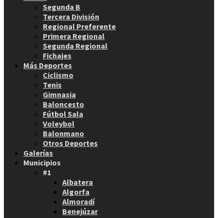
Segunda B
Tercera División
Regional Preferente
Primera Regional
Segunda Regional
Fichajes
Más Deportes
Ciclismo
Tenis
Gimnasia
Baloncesto
Fútbol Sala
Voleybol
Balonmano
Otros Deportes
Galerías
Municipios
#1
Albatera
Algorfa
Almoradí
Benejúzar