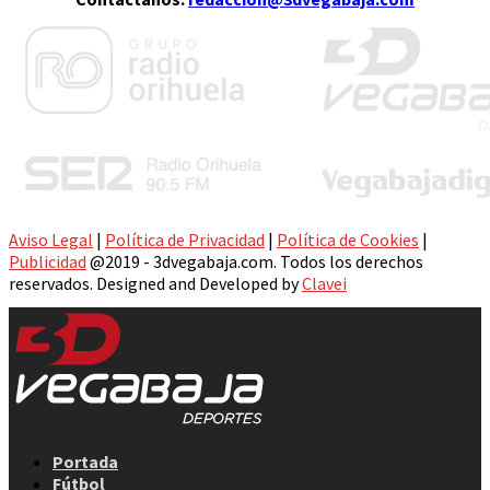
Aviso Legal
|
Política de Privacidad
|
Política de Cookies
|
Publicidad
@2019 - 3dvegabaja.com. Todos los derechos
reservados. Designed and Developed by
Clavei
Facebook
Twitter
Instagram
Youtube
Email
Portada
Fútbol