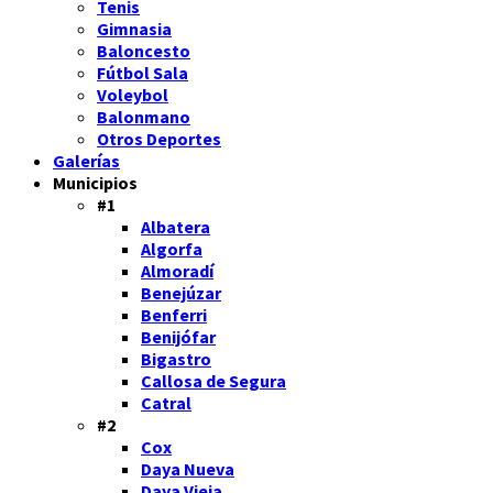
Tenis
Gimnasia
Baloncesto
Fútbol Sala
Voleybol
Balonmano
Otros Deportes
Galerías
Municipios
#1
Albatera
Algorfa
Almoradí
Benejúzar
Benferri
Benijófar
Bigastro
Callosa de Segura
Catral
#2
Cox
Daya Nueva
Daya Vieja