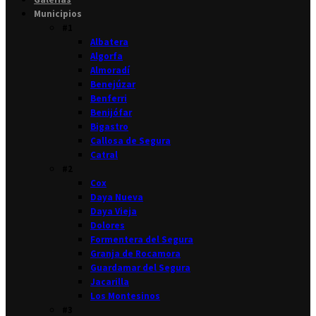
Municipios
#1
Albatera
Algorfa
Almoradí
Benejúzar
Benferri
Benijófar
Bigastro
Callosa de Segura
Catral
#2
Cox
Daya Nueva
Daya Vieja
Dolores
Formentera del Segura
Granja de Rocamora
Guardamar del Segura
Jacarilla
Los Montesinos
#3