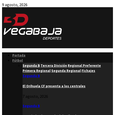
9 agosto, 2026
Facebook
Twitter
Instagram
Youtube
Email
Portada
Fútbol
Segunda B
Tercera División
Regional Preferente
Primera Regional
Segunda Regional
Fichajes
Segunda B
El Orihuela CF presenta a los centrales
7 agosto, 2026
Segunda B