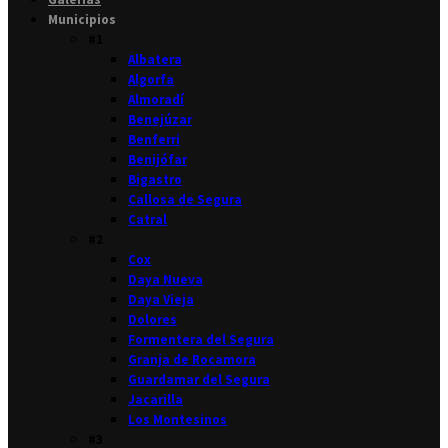
Municipios
#1
Albatera
Algorfa
Almoradí
Benejúzar
Benferri
Benijófar
Bigastro
Callosa de Segura
Catral
#2
Cox
Daya Nueva
Daya Vieja
Dolores
Formentera del Segura
Granja de Rocamora
Guardamar del Segura
Jacarilla
Los Montesinos
#3