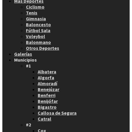
Más Deportes
Ciclismo
Tenis
Gimnasia
Baloncesto
Fútbol Sala
Voleybol
Balonmano
Otros Deportes
Galerías
Municipios
#1
Albatera
Algorfa
Almoradí
Benejúzar
Benferri
Benijófar
Bigastro
Callosa de Segura
Catral
#2
Cox