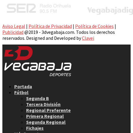
Aviso Legal
|
Política de Privacidad
|
Política de Cookies
|
Publicidad
@2019 - 3dvegabaja.com. Todos los derechos
reservados. Designed and Developed by
Clavei
Facebook
Twitter
Instagram
Youtube
Email
Portada
Fútbol
Segunda B
Tercera División
Regional Preferente
Primera Regional
Segunda Regional
Fichajes