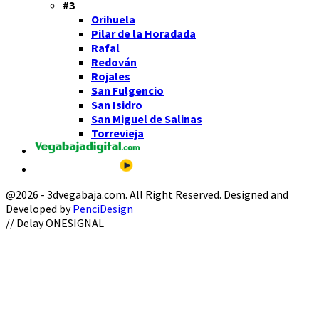
#3
Orihuela
Pilar de la Horadada
Rafal
Redován
Rojales
San Fulgencio
San Isidro
San Miguel de Salinas
Torrevieja
@2026 - 3dvegabaja.com. All Right Reserved. Designed and
Developed by
PenciDesign
Facebook
Twitter
Instagram
Youtube
Email
// Delay ONESIGNAL