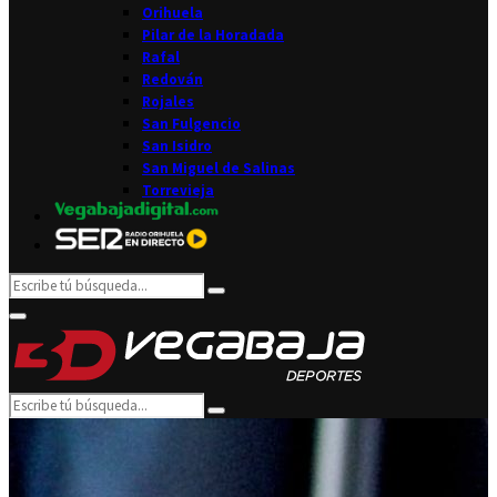
Orihuela
Pilar de la Horadada
Rafal
Redován
Rojales
San Fulgencio
San Isidro
San Miguel de Salinas
Torrevieja
Search
Search
for:
Facebook
Twitter
Instagram
Youtube
Email
Primary
Menu
Search
Search
for: