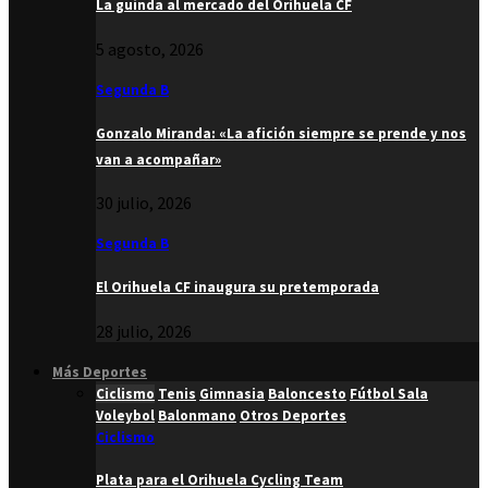
La guinda al mercado del Orihuela CF
5 agosto, 2026
Segunda B
Gonzalo Miranda: «La afición siempre se prende y nos
van a acompañar»
30 julio, 2026
Segunda B
El Orihuela CF inaugura su pretemporada
28 julio, 2026
Más Deportes
Ciclismo
Tenis
Gimnasia
Baloncesto
Fútbol Sala
Voleybol
Balonmano
Otros Deportes
Ciclismo
Plata para el Orihuela Cycling Team