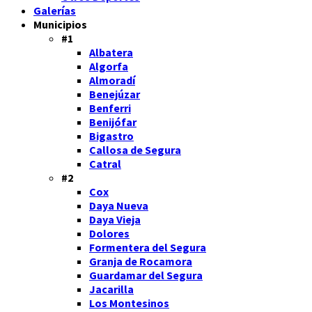
Galerías
Municipios
#1
Albatera
Algorfa
Almoradí
Benejúzar
Benferri
Benijófar
Bigastro
Callosa de Segura
Catral
#2
Cox
Daya Nueva
Daya Vieja
Dolores
Formentera del Segura
Granja de Rocamora
Guardamar del Segura
Jacarilla
Los Montesinos