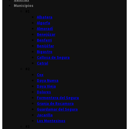
Municipios
#1
Albatera
Algorfa
Almoradí
Benejúzar
Benferri
Benijófar
Bigastro
Callosa de Segura
Catral
#2
Cox
Daya Nueva
Daya Vieja
Dolores
Formentera del Segura
Granja de Rocamora
Guardamar del Segura
Jacarilla
Los Montesinos
#3