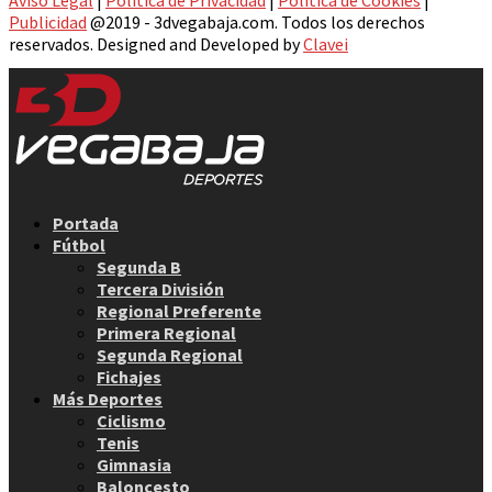
Aviso Legal
|
Política de Privacidad
|
Política de Cookies
|
Publicidad
@2019 - 3dvegabaja.com. Todos los derechos
reservados. Designed and Developed by
Clavei
Facebook
Twitter
Instagram
Youtube
Email
Portada
Fútbol
Segunda B
Tercera División
Regional Preferente
Primera Regional
Segunda Regional
Fichajes
Más Deportes
Ciclismo
Tenis
Gimnasia
Baloncesto