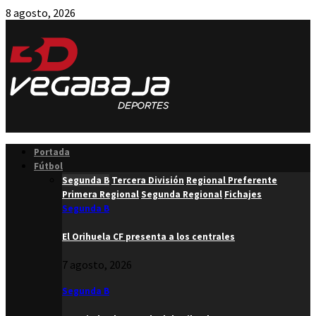
8 agosto, 2026
Facebook
Twitter
Instagram
Youtube
Email
Portada
Fútbol
Segunda B
Tercera División
Regional Preferente
Primera Regional
Segunda Regional
Fichajes
Segunda B
El Orihuela CF presenta a los centrales
7 agosto, 2026
Segunda B