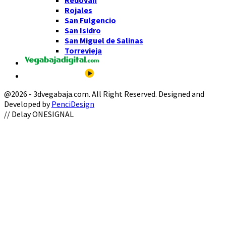
Rojales
San Fulgencio
San Isidro
San Miguel de Salinas
Torrevieja
@2026 - 3dvegabaja.com. All Right Reserved. Designed and
Developed by
PenciDesign
Facebook
Twitter
Instagram
Youtube
Email
// Delay ONESIGNAL