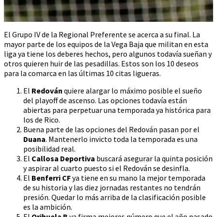
El Grupo IV de la Regional Preferente se acerca a su final. La
mayor parte de los equipos de la Vega Baja que militan en esta
liga ya tiene los deberes hechos, pero algunos todavía sueñan y
otros quieren huir de las pesadillas. Estos son los 10 deseos
para la comarca en las últimas 10 citas ligueras.
El
Redován
quiere alargar lo máximo posible el sueño
del playoff de ascenso. Las opciones todavía están
abiertas para perpetuar una temporada ya histórica para
los de Rico.
Buena parte de las opciones del Redován pasan por el
Duana
. Mantenerlo invicto toda la temporada es una
posibilidad real.
El
Callosa Deportiva
buscará asegurar la quinta posición
y aspirar al cuarto puesto si el Redován se desinfla.
El
Benferri CF
ya tiene en su mano la mejor temporada
de su historia y las diez jornadas restantes no tendrán
presión. Quedar lo más arriba de la clasificación posible
es la ambición.
El
Orihuela B
ya firma mejores número que el año pasado