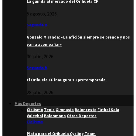
La guinda al mercado del Orihuela CF
5 agosto, 2026
Segunda B
Gonzalo Miranda: «La afición siempre se prende y nos
van a acompañar»
30 julio, 2026
Segunda B
El Orihuela CF inaugura su pretemporada
28 julio, 2026
Más Deportes
Ciclismo
Tenis
Gimnasia
Baloncesto
Fútbol Sala
Voleybol
Balonmano
Otros Deportes
Ciclismo
Plata para el Orihuela Cycling Team