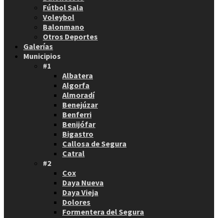
Fútbol Sala
Voleybol
Balonmano
Otros Deportes
Galerías
Municipios
#1
Albatera
Algorfa
Almoradí
Benejúzar
Benferri
Benijófar
Bigastro
Callosa de Segura
Catral
#2
Cox
Daya Nueva
Daya Vieja
Dolores
Formentera del Segura