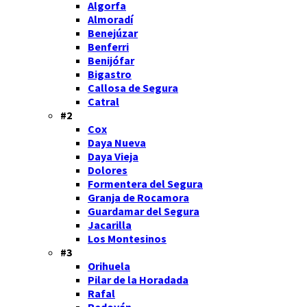
Algorfa
Almoradí
Benejúzar
Benferri
Benijófar
Bigastro
Callosa de Segura
Catral
#2
Cox
Daya Nueva
Daya Vieja
Dolores
Formentera del Segura
Granja de Rocamora
Guardamar del Segura
Jacarilla
Los Montesinos
#3
Orihuela
Pilar de la Horadada
Rafal
Redován