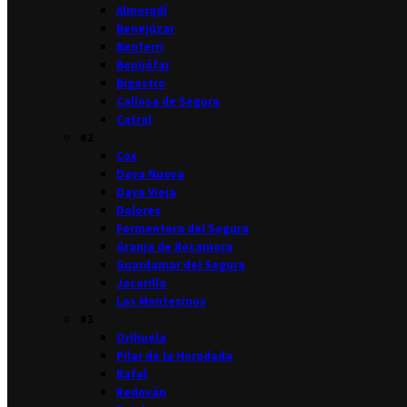
Almoradí
Benejúzar
Benferri
Benijófar
Bigastro
Callosa de Segura
Catral
#2
Cox
Daya Nueva
Daya Vieja
Dolores
Formentera del Segura
Granja de Rocamora
Guardamar del Segura
Jacarilla
Los Montesinos
#3
Orihuela
Pilar de la Horadada
Rafal
Redován