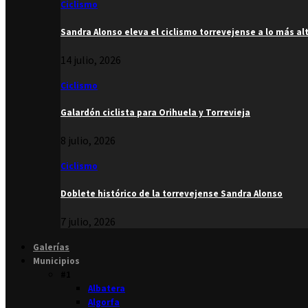
Ciclismo
Sandra Alonso eleva el ciclismo torrevejense a lo más al
14 julio, 2026
Ciclismo
Galardón ciclista para Orihuela y Torrevieja
8 julio, 2026
Ciclismo
Doblete histórico de la torrevejense Sandra Alonso
7 julio, 2026
Galerías
Municipios
#1
Albatera
Algorfa