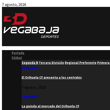
7 agosto, 2026
Facebook
Twitter
Instagram
Youtube
Email
Portada
Fútbol
Segunda B
Tercera División
Regional Preferente
Primera
Segunda B
El Orihuela CF presenta a los centrales
7 agosto, 2026
Segunda B
La guinda al mercado del Orihuela CF