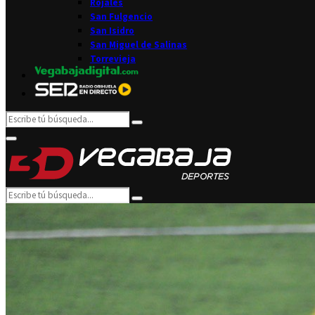
Rojales
San Fulgencio
San Isidro
San Miguel de Salinas
Torrevieja
Search
Search
for:
Facebook
Twitter
Instagram
Youtube
Email
Primary
Menu
Search
Search
for: