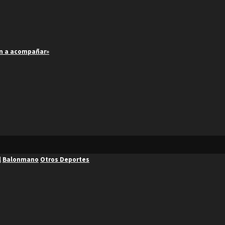
an a acompañar»
l
Balonmano
Otros Deportes