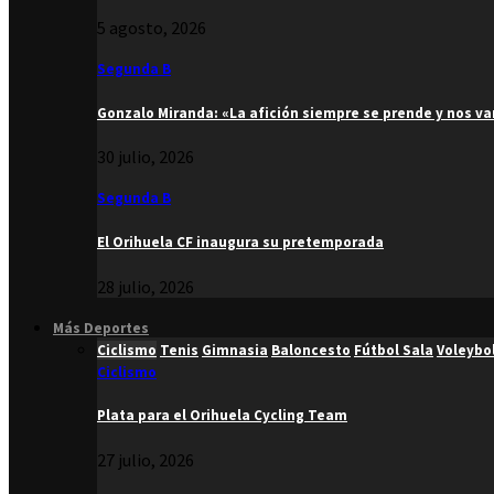
5 agosto, 2026
Segunda B
Gonzalo Miranda: «La afición siempre se prende y nos v
30 julio, 2026
Segunda B
El Orihuela CF inaugura su pretemporada
28 julio, 2026
Más Deportes
Ciclismo
Tenis
Gimnasia
Baloncesto
Fútbol Sala
Voleybo
Ciclismo
Plata para el Orihuela Cycling Team
27 julio, 2026