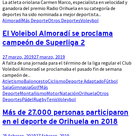
La atleta oriolana Carmen Marco, especialista en velocidad y
ganadora del premio Radio Orihuela en su categoría de
deportes ha sido nominada a mejor deportista...
Almoradí
Más Deporte
Otros Deportes
Voleybol
El Voleibol Almoradí se proclama
campeón de Superliga 2
27 marzo, 2019
27 marzo, 2019
A falta de una jornada para el término de la liga regular el Club
Voleibol Almoradí se proclamaba el pasado fin de semana
campeón de...
Atletismo
Baloncesto
Ciclismo
Deporte Adaptado
Fútbol
Sala
Gimnasia
Golf
Más
Deporte
Montañismo
Motor
Natación
Orihuela
Otros
Deportes
Pádel
Rugby
Tenis
Voleybol
Más de 27.000 personas participaron
en el deporte de Orihuela en 2018
25 febrero, 2019
27 febrero, 2019