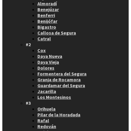
Almoradí
Benejúzar
Benferri
Benijófar
Bigastro
Callosa de Segura
Catral
#2
Cox
Daya Nueva
Daya Vieja
Dolores
Formentera del Segura
Granja de Rocamora
Guardamar del Segura
Jacarilla
Los Montesinos
#3
Orihuela
Pilar de la Horadada
Rafal
Redován