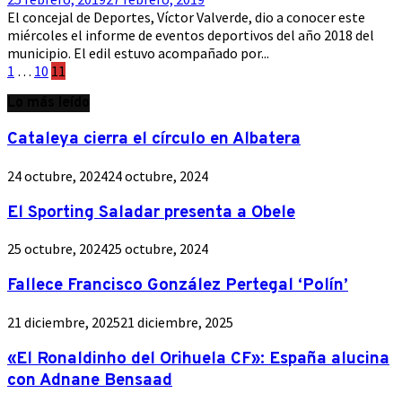
El concejal de Deportes, Víctor Valverde, dio a conocer este
miércoles el informe de eventos deportivos del año 2018 del
municipio. El edil estuvo acompañado por...
Paginación
1
…
10
11
de
Lo más leído
entradas
Cataleya cierra el círculo en Albatera
24 octubre, 2024
24 octubre, 2024
El Sporting Saladar presenta a Obele
25 octubre, 2024
25 octubre, 2024
Fallece Francisco González Pertegal ‘Polín’
21 diciembre, 2025
21 diciembre, 2025
«El Ronaldinho del Orihuela CF»: España alucina
con Adnane Bensaad