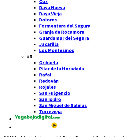
Cox
Daya Nueva
Daya Vieja
Dolores
Formentera del Segura
Granja de Rocamora
Guardamar del Segura
Jacarilla
Los Montesinos
#3
Orihuela
Pilar de la Horadada
Rafal
Redován
Rojales
San Fulgencio
San Isidro
San Miguel de Salinas
Torrevieja