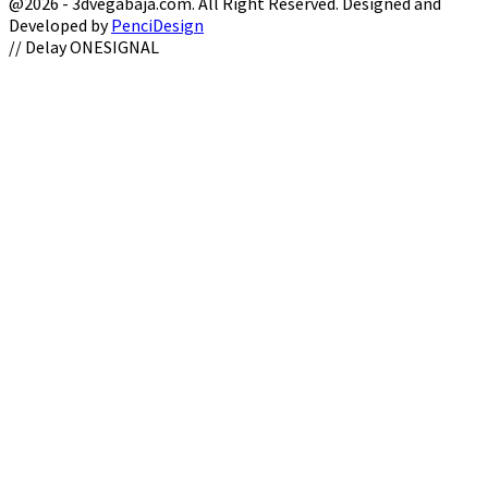
@2026 - 3dvegabaja.com. All Right Reserved. Designed and
Developed by
PenciDesign
Facebook
Twitter
Instagram
Youtube
Email
// Delay ONESIGNAL