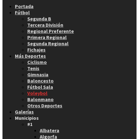
Facebook
Twitter
Instagram
Youtube
Email
Portada
Fútbol
Segunda B
Tercera División
Regional Preferente
Primera Regional
Segunda Regional
Fichajes
Más Deportes
Ciclismo
Tenis
Gimnasia
Baloncesto
Fútbol Sala
Voleybol
Balonmano
Otros Deportes
Galerías
Municipios
#1
Albatera
Algorfa