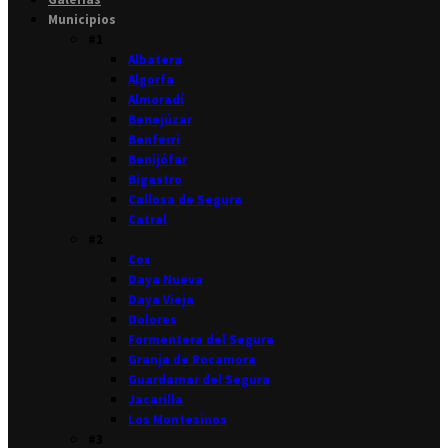
Municipios
#1
Albatera
Algorfa
Almoradí
Benejúzar
Benferri
Benijófar
Bigastro
Callosa de Segura
Catral
#2
Cox
Daya Nueva
Daya Vieja
Dolores
Formentera del Segura
Granja de Rocamora
Guardamar del Segura
Jacarilla
Los Montesinos
#3