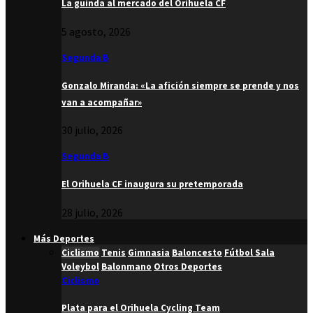
La guinda al mercado del Orihuela CF
5 agosto, 2026
Segunda B
Gonzalo Miranda: «La afición siempre se prende y nos
van a acompañar»
30 julio, 2026
Segunda B
El Orihuela CF inaugura su pretemporada
28 julio, 2026
Más Deportes
Ciclismo
Tenis
Gimnasia
Baloncesto
Fútbol Sala
Voleybol
Balonmano
Otros Deportes
Ciclismo
Plata para el Orihuela Cycling Team