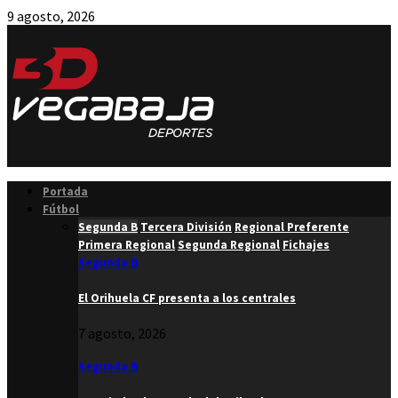
9 agosto, 2026
Facebook
Twitter
Instagram
Youtube
Email
Portada
Fútbol
Segunda B
Tercera División
Regional Preferente
Primera Regional
Segunda Regional
Fichajes
Segunda B
El Orihuela CF presenta a los centrales
7 agosto, 2026
Segunda B