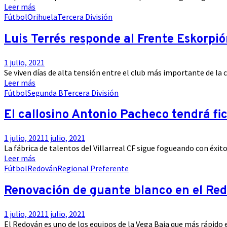
Leer más
Fútbol
Orihuela
Tercera División
Luis Terrés responde al Frente Eskorpi
1 julio, 2021
Se viven días de alta tensión entre el club más importante de la ca
Leer más
Fútbol
Segunda B
Tercera División
El callosino Antonio Pacheco tendrá fic
1 julio, 2021
1 julio, 2021
La fábrica de talentos del Villarreal CF sigue fogueando con éxito
Leer más
Fútbol
Redován
Regional Preferente
Renovación de guante blanco en el Re
1 julio, 2021
1 julio, 2021
El Redován es uno de los equipos de la Vega Baja que más rápido