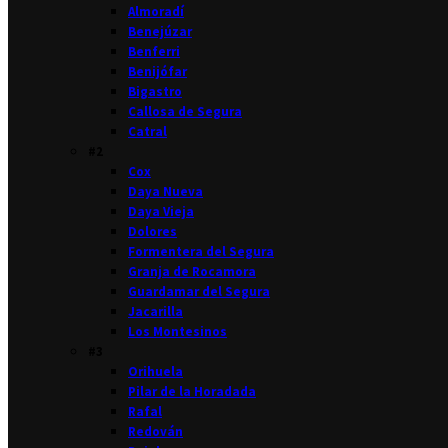
Almoradí
Benejúzar
Benferri
Benijófar
Bigastro
Callosa de Segura
Catral
#2
Cox
Daya Nueva
Daya Vieja
Dolores
Formentera del Segura
Granja de Rocamora
Guardamar del Segura
Jacarilla
Los Montesinos
#3
Orihuela
Pilar de la Horadada
Rafal
Redován