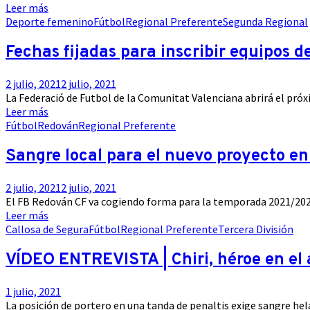
Leer más
Deporte femenino
Fútbol
Regional Preferente
Segunda Regional
Fechas fijadas para inscribir equipos d
2 julio, 2021
2 julio, 2021
La Federació de Futbol de la Comunitat Valenciana abrirá el próxim
Leer más
Fútbol
Redován
Regional Preferente
Sangre local para el nuevo proyecto e
2 julio, 2021
2 julio, 2021
El FB Redován CF va cogiendo forma para la temporada 2021/2022. E
Leer más
Callosa de Segura
Fútbol
Regional Preferente
Tercera División
VÍDEO ENTREVISTA | Chiri, héroe en el 
1 julio, 2021
La posición de portero en una tanda de penaltis exige sangre hela