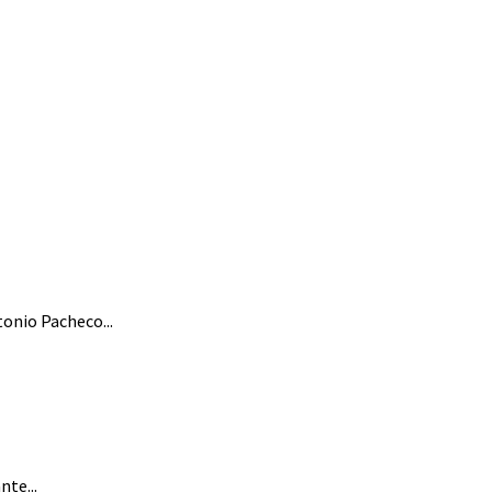
tonio Pacheco...
te...