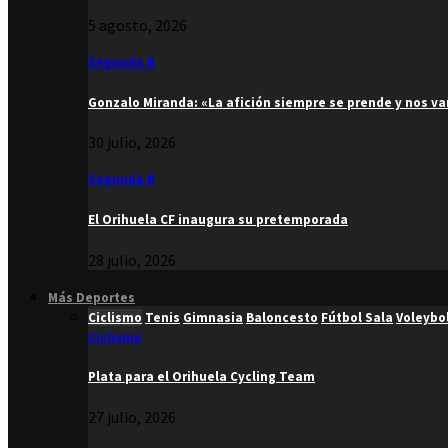
5 agosto, 2026
Segunda B
Gonzalo Miranda: «La afición siempre se prende y nos v
30 julio, 2026
Segunda B
El Orihuela CF inaugura su pretemporada
28 julio, 2026
Más Deportes
Ciclismo
Tenis
Gimnasia
Baloncesto
Fútbol Sala
Voleybo
Ciclismo
Plata para el Orihuela Cycling Team
27 julio, 2026