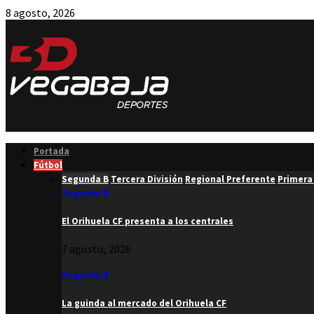
8 agosto, 2026
Facebook
Twitter
Instagram
Youtube
Email
Portada
Fútbol
Segunda B
Tercera División
Regional Preferente
Primera
Segunda B
El Orihuela CF presenta a los centrales
7 agosto, 2026
Segunda B
La guinda al mercado del Orihuela CF