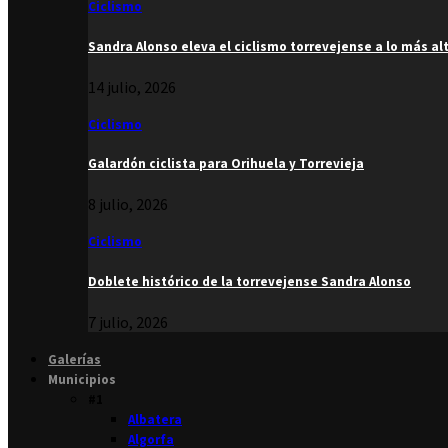
Ciclismo
Sandra Alonso eleva el ciclismo torrevejense a lo más al
14 julio, 2026
Ciclismo
Galardón ciclista para Orihuela y Torrevieja
8 julio, 2026
Ciclismo
Doblete histórico de la torrevejense Sandra Alonso
7 julio, 2026
Galerías
Municipios
#1
Albatera
Algorfa