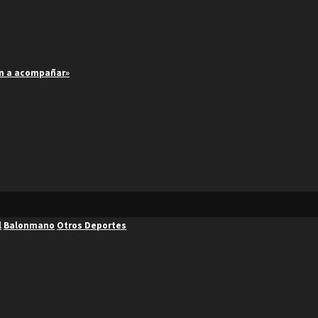
an a acompañar»
l
Balonmano
Otros Deportes