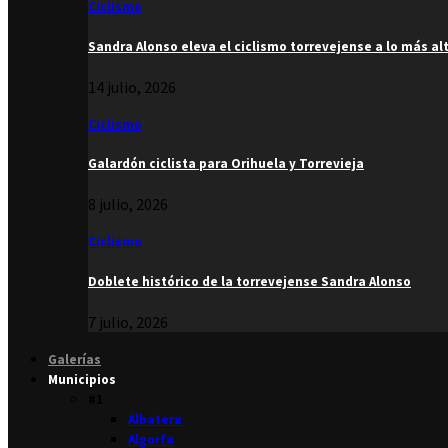
Ciclismo
Sandra Alonso eleva el ciclismo torrevejense a lo más al
14 julio, 2026
Ciclismo
Galardón ciclista para Orihuela y Torrevieja
8 julio, 2026
Ciclismo
Doblete histórico de la torrevejense Sandra Alonso
7 julio, 2026
Galerías
Municipios
#1
Albatera
Algorfa