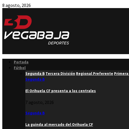
8 agosto, 2026
Facebook
Twitter
Instagram
Youtube
Email
Portada
Fútbol
Segunda B
Tercera División
Regional Preferente
Primera
Segunda B
El Orihuela CF presenta a los centrales
7 agosto, 2026
Segunda B
La guinda al mercado del Orihuela CF