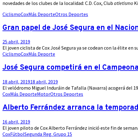
novedades de los clubes de la localidad: C.D. Cox, Club
atletismo
K
Ciclismo
Cox
Más Deporte
Otros Deportes
Gran papel de José Segura en el Nacion
25 abril, 2019
El joven ciclista de Cox José Segura ya se codean con la élite en 
Ciclismo
Cox
Más Deporte
José Segura competirá en el Campeona
18 abril, 2019
18 abril, 2019
El velódromo Miguel Induráin de Tafalla (Navarra) acogerá del 19 
Cox
Más Deporte
Motor
Otros Deportes
Alberto Ferrández arranca la temporad
16 abril, 2019
El joven piloto de Cox Alberto Ferrández inició este fin de sem
Cox
Fútbol
Segunda Reg. Grupo 15