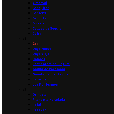
Almoradí
Benejúzar
Benferri
Benijófar
Bigastro
Callosa de Segura
Catral
#2
Cox
Daya Nueva
Daya Vieja
Dolores
Formentera del Segura
Granja de Rocamora
Guardamar del Segura
Jacarilla
Los Montesinos
#3
Orihuela
Pilar de la Horadada
Rafal
Redován