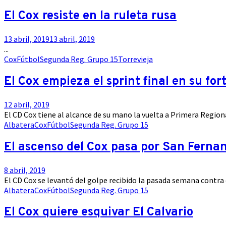
El Cox resiste en la ruleta rusa
13 abril, 2019
13 abril, 2019
...
Cox
Fútbol
Segunda Reg. Grupo 15
Torrevieja
El Cox empieza el sprint final en su for
12 abril, 2019
El CD Cox tiene al alcance de su mano la vuelta a Primera Regiona
Albatera
Cox
Fútbol
Segunda Reg. Grupo 15
El ascenso del Cox pasa por San Ferna
8 abril, 2019
El CD Cox se levantó del golpe recibido la pasada semana contra 
Albatera
Cox
Fútbol
Segunda Reg. Grupo 15
El Cox quiere esquivar El Calvario