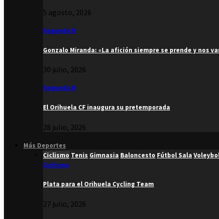
5 agosto, 2026
Segunda B
Gonzalo Miranda: «La afición siempre se prende y nos v
30 julio, 2026
Segunda B
El Orihuela CF inaugura su pretemporada
28 julio, 2026
Más Deportes
Ciclismo
Tenis
Gimnasia
Baloncesto
Fútbol Sala
Voleybo
Ciclismo
Plata para el Orihuela Cycling Team
27 julio, 2026