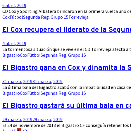
6 abril, 2019
CD Cox y Sporting Albatera brindaron en la primera vuelta uno de 
Cox
Fútbol
Segunda Reg. Grupo 15
Torrevieja
El Cox recupera el liderato de la Segu
4 abril, 2019
La tormentosa situación que se vive en el CD Torrevieja afecta a 
Bigastro
Cox
Fútbol
Segunda Reg. Grupo 15
El Bigastro gana en Cox y dinamita la
31 marzo, 2019
31 marzo, 2019
La última bala del Bigastro acabó con la imbatibilidad en casa del 
Bigastro
Cox
Fútbol
Segunda Reg. Grupo 15
El Bigastro gastará su última bala en ca
29 marzo, 2019
29 marzo, 2019
El 24 de noviembre de 2018 el Bigastro CF conseguía retener los tr
1
…
41
42
43