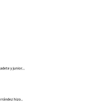
ete y junior....
rández hizo...