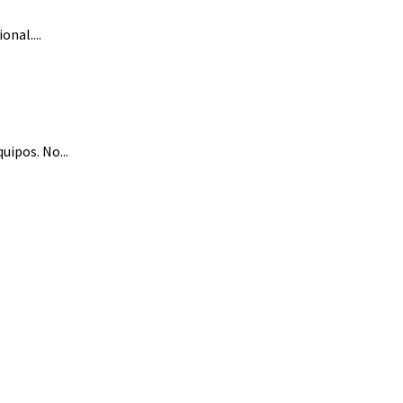
nal....
uipos. No...