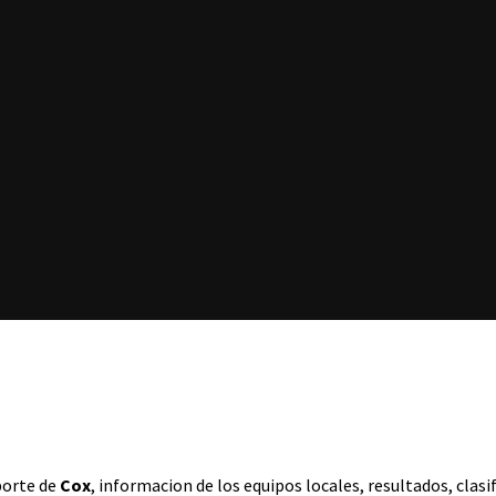
eporte de
Cox
, informacion de los equipos locales, resultados, cla