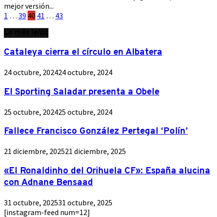
mejor versión...
Paginación
1
…
39
40
41
…
43
de
Lo más leído
entradas
Cataleya cierra el círculo en Albatera
24 octubre, 2024
24 octubre, 2024
El Sporting Saladar presenta a Obele
25 octubre, 2024
25 octubre, 2024
Fallece Francisco González Pertegal ‘Polín’
21 diciembre, 2025
21 diciembre, 2025
«El Ronaldinho del Orihuela CF»: España alucina
con Adnane Bensaad
31 octubre, 2025
31 octubre, 2025
[instagram-feed num=12]