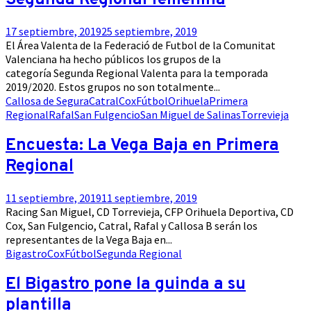
Segunda Regional femenina
17 septiembre, 2019
25 septiembre, 2019
El Área Valenta de la Federació de Futbol de la Comunitat
Valenciana ha hecho públicos los grupos de la
categoría Segunda Regional Valenta para la temporada
2019/2020. Estos grupos no son totalmente...
Callosa de Segura
Catral
Cox
Fútbol
Orihuela
Primera
Regional
Rafal
San Fulgencio
San Miguel de Salinas
Torrevieja
Encuesta: La Vega Baja en Primera
Regional
11 septiembre, 2019
11 septiembre, 2019
Racing San Miguel, CD Torrevieja, CFP Orihuela Deportiva, CD
Cox, San Fulgencio, Catral, Rafal y Callosa B serán los
representantes de la Vega Baja en...
Bigastro
Cox
Fútbol
Segunda Regional
El Bigastro pone la guinda a su
plantilla