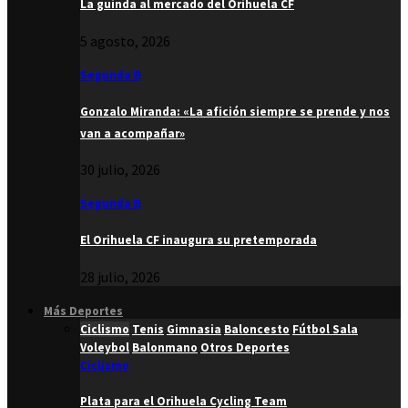
La guinda al mercado del Orihuela CF
5 agosto, 2026
Segunda B
Gonzalo Miranda: «La afición siempre se prende y nos
van a acompañar»
30 julio, 2026
Segunda B
El Orihuela CF inaugura su pretemporada
28 julio, 2026
Más Deportes
Ciclismo
Tenis
Gimnasia
Baloncesto
Fútbol Sala
Voleybol
Balonmano
Otros Deportes
Ciclismo
Plata para el Orihuela Cycling Team