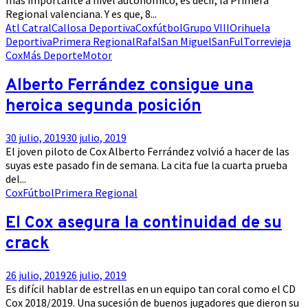
más importante a nivel autonómico, es decir, la Primera
Regional valenciana. Y es que, 8...
Atl Catral
Callosa Deportiva
Cox
fútbol
Grupo VIII
Orihuela
Deportiva
Primera Regional
Rafal
San Miguel
SanFul
Torrevieja
Cox
Más Deporte
Motor
Alberto Ferrández consigue una
heroica segunda posición
30 julio, 2019
30 julio, 2019
El joven piloto de Cox Alberto Ferrández volvió a hacer de las
suyas este pasado fin de semana. La cita fue la cuarta prueba
del...
Cox
Fútbol
Primera Regional
El Cox asegura la continuidad de su
crack
26 julio, 2019
26 julio, 2019
Es difícil hablar de estrellas en un equipo tan coral como el CD
Cox 2018/2019. Una sucesión de buenos jugadores que dieron su