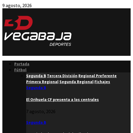
9 agosto, 2026
Facebook
Twitter
Instagram
Youtube
Email
Portada
Fútbol
Segunda B
Tercera División
Regional Preferente
Primera Regional
Segunda Regional
Fichajes
Segunda B
El Orihuela CF presenta a los centrales
7 agosto, 2026
Segunda B