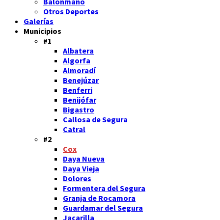
Balonmano
Otros Deportes
Galerías
Municipios
#1
Albatera
Algorfa
Almoradí
Benejúzar
Benferri
Benijófar
Bigastro
Callosa de Segura
Catral
#2
Cox
Daya Nueva
Daya Vieja
Dolores
Formentera del Segura
Granja de Rocamora
Guardamar del Segura
Jacarilla