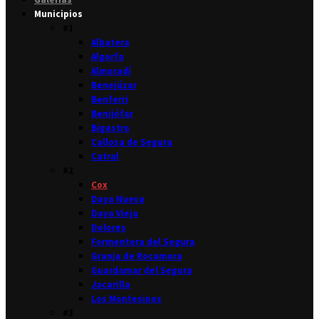
Municipios
#1
Albatera
Algorfa
Almoradí
Benejúzar
Benferri
Benijófar
Bigastro
Callosa de Segura
Catral
#2
Cox
Daya Nueva
Daya Vieja
Dolores
Formentera del Segura
Granja de Rocamora
Guardamar del Segura
Jacarilla
Los Montesinos
#3