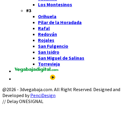
Los Montesinos
#3
Orihuela
Pilar de la Horadada
Rafal
Redován
Rojales
San Fulgencio
San Isidro
San Miguel de Salinas
Torrevieja
@2026 - 3dvegabaja.com. All Right Reserved. Designed and
Developed by
PenciDesign
Facebook
Twitter
Instagram
Youtube
Email
// Delay ONESIGNAL