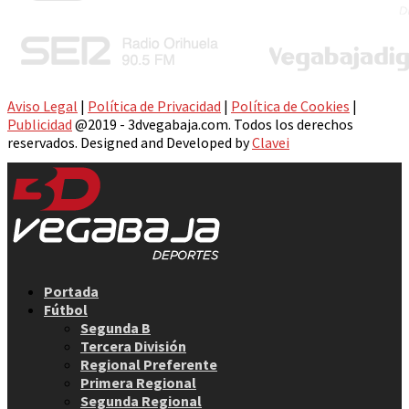
Aviso Legal
|
Política de Privacidad
|
Política de Cookies
|
Publicidad
@2019 - 3dvegabaja.com. Todos los derechos
reservados. Designed and Developed by
Clavei
Facebook
Twitter
Instagram
Youtube
Email
Portada
Fútbol
Segunda B
Tercera División
Regional Preferente
Primera Regional
Segunda Regional