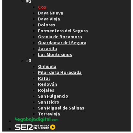
#2
Cox
Daya Nueva
Daya Vieja
Dolores
Formentera del Segura
Granja de Rocamora
Guardamar del Segura
Jacarilla
Los Montesinos
#3
Orihuela
Pilar de la Horadada
Rafal
Redován
Rojales
San Fulgencio
San Isidro
San Miguel de Salinas
Torrevieja