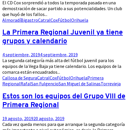
El CD Cox sorprendió a todos la temporada pasada en una
demostración de sacar partido a sus potencialidades. Un club
que huyó de los fallos...
Almoradí
Bigastro
Catral
Cox
Fútbol
Orihuela
La Primera Regional Juvenil ya tiene
grupos y calendario
4 septiembre, 2019
4 septiembre, 2019
La segunda categoría más alta del fútbol juvenil para los
equipos de la Vega Baja ya tiene calendario. Los equipos de la
comarca están encuadrados...
Callosa de Segura
Catral
Cox
Fútbol
Orihuela
Primera
Regional
Rafal
San Fulgencio
San Miguel de Salinas
Torrevieja
Estos son los equipos del Grupo VIII de
Primera Regional
19 agosto, 2019
20 agosto, 2019
Cada vez queda menos para que arranque la segunda categoría