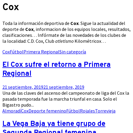
Cox
Toda la información deportiva de
Cox
. Sigue la actualidad del
deporte de
Cox
, informacion de los equipos locales, resultados,
clasificaciones… Infórmate de las novedades de los clubes de
la localidad: C.D. Cox, Club
atletismo
Kilométricox…
Cox
Fútbol
Primera Regional
Sin categoría
El Cox sufre el retorno a Primera
Regional
21 septiembre, 2019
21 septiembre, 2019
Una de las claves del ascenso del campeonato de liga del Cox la
pasada temporada fue la marcha triunfal en casa. Solo el
Bigastro pudo...
Almoradí
Cox
Deporte femenino
Fútbol
Rojales
Torrevieja
La Vega Baja ya tiene grupo de