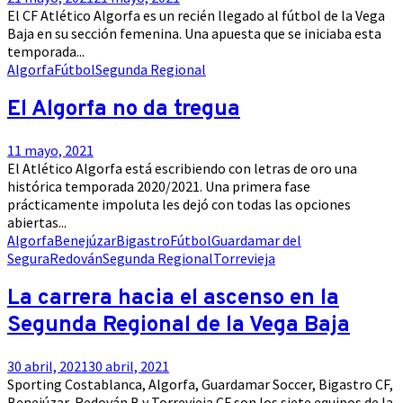
El CF Atlético Algorfa es un recién llegado al fútbol de la Vega
Baja en su sección femenina. Una apuesta que se iniciaba esta
temporada...
Algorfa
Fútbol
Segunda Regional
El Algorfa no da tregua
11 mayo, 2021
El Atlético Algorfa está escribiendo con letras de oro una
histórica temporada 2020/2021. Una primera fase
prácticamente impoluta les dejó con todas las opciones
abiertas...
Algorfa
Benejúzar
Bigastro
Fútbol
Guardamar del
Segura
Redován
Segunda Regional
Torrevieja
La carrera hacia el ascenso en la
Segunda Regional de la Vega Baja
30 abril, 2021
30 abril, 2021
Sporting Costablanca, Algorfa, Guardamar Soccer, Bigastro CF,
Benejúzar, Redován B y Torrevieja CF son los siete equipos de la