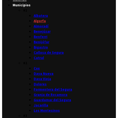
Municipios
#1
Albatera
Algorfa
Almoradí
Benejúzar
Benferri
Benijófar
Bigastro
Callosa de Segura
Catral
#2
Cox
Daya Nueva
Daya Vieja
Dolores
Formentera del Segura
Granja de Rocamora
Guardamar del Segura
Jacarilla
Los Montesinos
#3