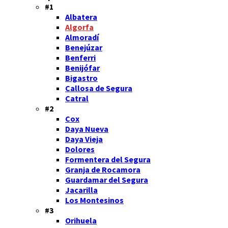
#1
Albatera
Algorfa
Almoradí
Benejúzar
Benferri
Benijófar
Bigastro
Callosa de Segura
Catral
#2
Cox
Daya Nueva
Daya Vieja
Dolores
Formentera del Segura
Granja de Rocamora
Guardamar del Segura
Jacarilla
Los Montesinos
#3
Orihuela