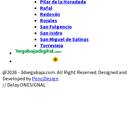
Pilar de la Horadada
Rafal
Redován
Rojales
San Fulgencio
San Isidro
San Miguel de Salinas
Torrevieja
@2026 - 3dvegabaja.com. All Right Reserved. Designed and
Developed by
PenciDesign
Facebook
Twitter
Instagram
Youtube
Email
// Delay ONESIGNAL