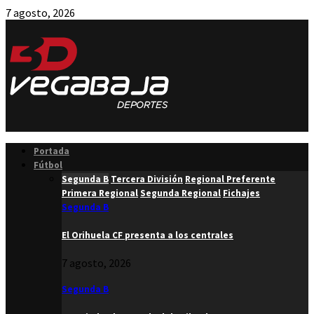
7 agosto, 2026
Facebook
Twitter
Instagram
Youtube
Email
Portada
Fútbol
Segunda B
Tercera División
Regional Preferente
Primera Regional
Segunda Regional
Fichajes
Segunda B
El Orihuela CF presenta a los centrales
7 agosto, 2026
Segunda B