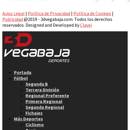
Aviso Legal
|
Política de Privacidad
|
Política de Cookies
|
Publicidad
@2019 - 3dvegabaja.com. Todos los derechos
reservados. Designed and Developed by
Clavei
Facebook
Twitter
Instagram
Youtube
Email
Portada
Fútbol
Segunda B
Tercera División
Regional Preferente
Primera Regional
Segunda Regional
Fichajes
Más Deportes
Ciclismo