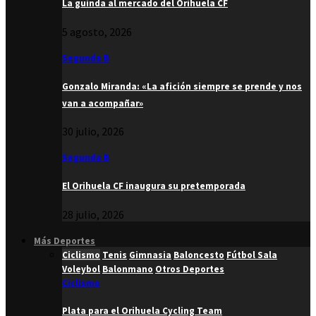
La guinda al mercado del Orihuela CF
5 agosto, 2026
Segunda B
Gonzalo Miranda: «La afición siempre se prende y nos
van a acompañar»
30 julio, 2026
Segunda B
El Orihuela CF inaugura su pretemporada
28 julio, 2026
Más Deportes
Ciclismo
Tenis
Gimnasia
Baloncesto
Fútbol Sala
Voleybol
Balonmano
Otros Deportes
Ciclismo
Plata para el Orihuela Cycling Team