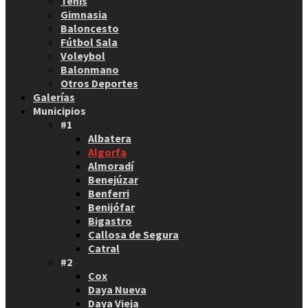
Tenis
Gimnasia
Baloncesto
Fútbol Sala
Voleybol
Balonmano
Otros Deportes
Galerías
Municipios
#1
Albatera
Algorfa
Almoradí
Benejúzar
Benferri
Benijófar
Bigastro
Callosa de Segura
Catral
#2
Cox
Daya Nueva
Daya Vieja