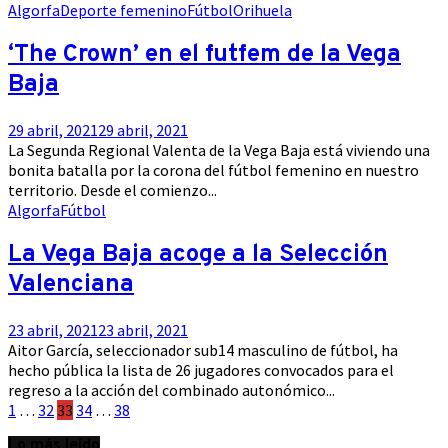
Algorfa
Deporte femenino
Fútbol
Orihuela
‘The Crown’ en el futfem de la Vega
Baja
29 abril, 2021
29 abril, 2021
La Segunda Regional Valenta de la Vega Baja está viviendo una
bonita batalla por la corona del fútbol femenino en nuestro
territorio. Desde el comienzo...
Algorfa
Fútbol
La Vega Baja acoge a la Selección
Valenciana
23 abril, 2021
23 abril, 2021
Aitor García, seleccionador sub14 masculino de fútbol, ha
hecho pública la lista de 26 jugadores convocados para el
regreso a la acción del combinado autonómico...
Paginación
1
…
32
33
34
…
38
de
Lo más leído