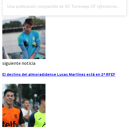
Una publicación compartida de SC Torrevieja CF (@sctorreviejacf)
siguiente noticia
El destino del almoradidense Lucas Martínez está en 2ª RFEF