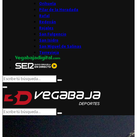
Orihuela
Pilar de la Horadada
Rafal
Redován
Rojales
San Fulgencio
San Isidro
San Miguel de Salinas
Torrevieja
Search
Search
for:
Facebook
Twitter
Instagram
Youtube
Email
Primary
Menu
Search
Search
for: