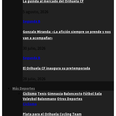
La guinda al mercado del Orihuela CF
5 agosto, 2026
Segunda B
Gonzalo Miranda: «La afición siempre se prende y nos
van a acompañar»
30 julio, 2026
Segunda B
El Orihuela CF inaugura su pretemporada
28 julio, 2026
Más Deportes
Ciclismo
Tenis
Gimnasia
Baloncesto
Fútbol Sala
Voleybol
Balonmano
Otros Deportes
Ciclismo
Plata para el Orihuela Cycling Team