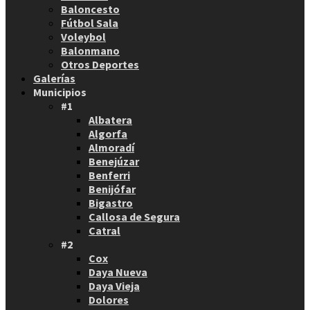
Baloncesto
Fútbol Sala
Voleybol
Balonmano
Otros Deportes
Galerías
Municipios
#1
Albatera
Algorfa
Almoradí
Benejúzar
Benferri
Benijófar
Bigastro
Callosa de Segura
Catral
#2
Cox
Daya Nueva
Daya Vieja
Dolores