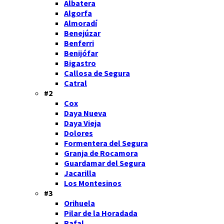
Albatera
Algorfa
Almoradí
Benejúzar
Benferri
Benijófar
Bigastro
Callosa de Segura
Catral
#2
Cox
Daya Nueva
Daya Vieja
Dolores
Formentera del Segura
Granja de Rocamora
Guardamar del Segura
Jacarilla
Los Montesinos
#3
Orihuela
Pilar de la Horadada
Rafal