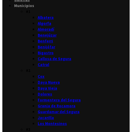
Municipios
#1
Albatera
Algorfa
Almoradí
Benejúzar
Benferri
Benijófar
Bigastro
Callosa de Segura
Catral
#2
Cox
Daya Nueva
Daya Vieja
Dolores
Formentera del Segura
Granja de Rocamora
Guardamar del Segura
Jacarilla
Los Montesinos
#3