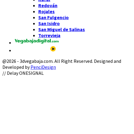
Redován
Rojales
San Fulgencio
San Isidro
San Miguel de Salinas
Torrevieja
@2026 - 3dvegabaja.com. All Right Reserved. Designed and
Developed by
PenciDesign
Facebook
Twitter
Instagram
Youtube
Email
// Delay ONESIGNAL