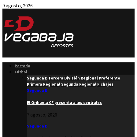
9 agosto, 2026
Facebook
Twitter
Instagram
Youtube
Email
Portada
Fútbol
Segunda B
Tercera División
Regional Preferente
Primera Regional
Segunda Regional
Fichajes
Segunda B
El Orihuela CF presenta a los centrales
7 agosto, 2026
Segunda B