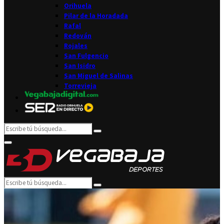
Orihuela
Pilar de la Horadada
Rafal
Redován
Rojales
San Fulgencio
San Isidro
San Miguel de Salinas
Torrevieja
Search
Search
for:
Facebook
Twitter
Instagram
Youtube
Email
Primary
Menu
Search
Search
for: