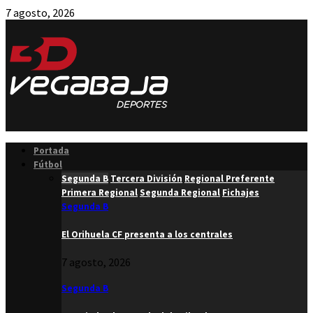
7 agosto, 2026
Facebook
Twitter
Instagram
Youtube
Email
Portada
Fútbol
Segunda B
Tercera División
Regional Preferente
Primera Regional
Segunda Regional
Fichajes
Segunda B
El Orihuela CF presenta a los centrales
7 agosto, 2026
Segunda B