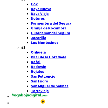
Cox
Daya Nueva
Daya Vieja
Dolores
Formentera del Segura
Granja de Rocamora
Guardamar del Segura
Jacarilla
Los Montesinos
#3
Orihuela
Pilar de la Horadada
Rafal
Redován
Rojales
San Fulgencio
San Isidro
San Miguel de Salinas
Torrevieja