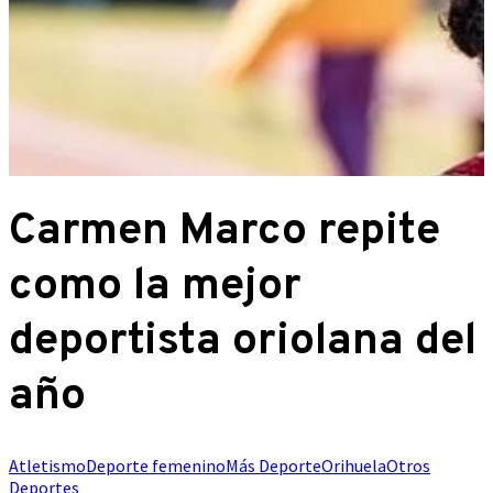
Carmen Marco repite
como la mejor
deportista oriolana del
año
Atletismo
Deporte femenino
Más Deporte
Orihuela
Otros
Deportes