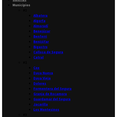
Municipios
#1
Albatera
Algorfa
Almoradí
Benejúzar
Benferri
Benijófar
Bigastro
Callosa de Segura
Catral
#2
Cox
Daya Nueva
Daya Vieja
Dolores
Formentera del Segura
Granja de Rocamora
Guardamar del Segura
Jacarilla
Los Montesinos
#3