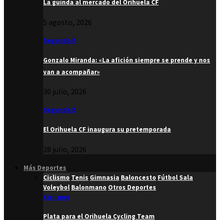
La guinda al mercado del Orihuela CF
5 agosto, 2026
Segunda B
Gonzalo Miranda: «La afición siempre se prende y nos
van a acompañar»
30 julio, 2026
Segunda B
El Orihuela CF inaugura su pretemporada
28 julio, 2026
Más Deportes
Ciclismo
Tenis
Gimnasia
Baloncesto
Fútbol Sala
Voleybol
Balonmano
Otros Deportes
Ciclismo
Plata para el Orihuela Cycling Team