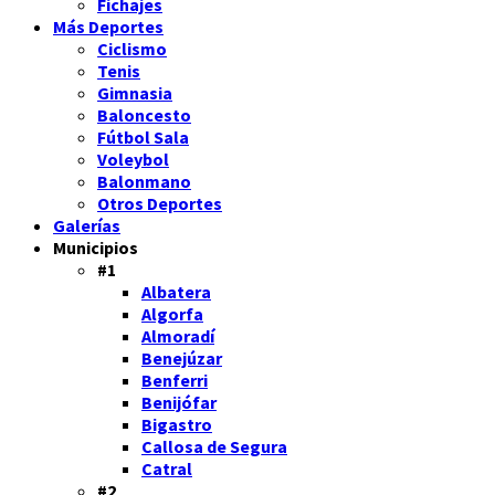
Fichajes
Más Deportes
Ciclismo
Tenis
Gimnasia
Baloncesto
Fútbol Sala
Voleybol
Balonmano
Otros Deportes
Galerías
Municipios
#1
Albatera
Algorfa
Almoradí
Benejúzar
Benferri
Benijófar
Bigastro
Callosa de Segura
Catral
#2