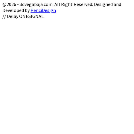
@2026 - 3dvegabaja.com. All Right Reserved. Designed and
Developed by
PenciDesign
Facebook
Twitter
Instagram
Youtube
Email
// Delay ONESIGNAL