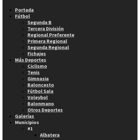
Facebook
Twitter
Instagram
Youtube
Email
Portada
Fútbol
Segunda B
Tercera División
Regional Preferente
Primera Regional
Segunda Regional
Fichajes
Más Deportes
Ciclismo
Tenis
Gimnasia
Baloncesto
Fútbol Sala
Voleybol
Balonmano
Otros Deportes
Galerías
Municipios
#1
Albatera