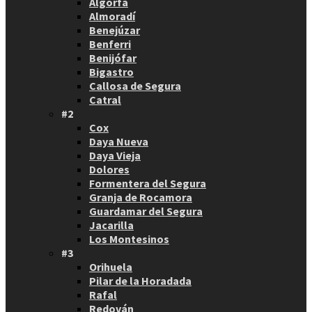
Algorfa
Almoradí
Benejúzar
Benferri
Benijófar
Bigastro
Callosa de Segura
Catral
#2
Cox
Daya Nueva
Daya Vieja
Dolores
Formentera del Segura
Granja de Rocamora
Guardamar del Segura
Jacarilla
Los Montesinos
#3
Orihuela
Pilar de la Horadada
Rafal
Redován