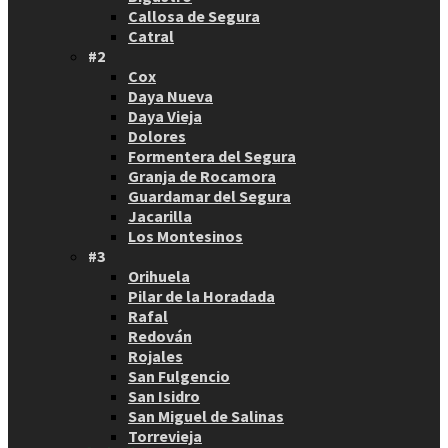
Callosa de Segura
Catral
#2
Cox
Daya Nueva
Daya Vieja
Dolores
Formentera del Segura
Granja de Rocamora
Guardamar del Segura
Jacarilla
Los Montesinos
#3
Orihuela
Pilar de la Horadada
Rafal
Redován
Rojales
San Fulgencio
San Isidro
San Miguel de Salinas
Torrevieja