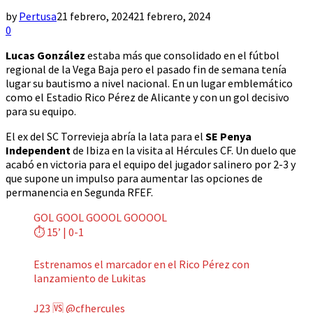
by
Pertusa
21 febrero, 2024
21 febrero, 2024
0
Lucas González
estaba más que consolidado en el fútbol
regional de la Vega Baja pero el pasado fin de semana tenía
lugar su bautismo a nivel nacional. En un lugar emblemático
como el Estadio Rico Pérez de Alicante y con un gol decisivo
para su equipo.
El ex del SC Torrevieja abría la lata para el
SE Penya
Independent
de Ibiza en la visita al Hércules CF. Un duelo que
acabó en victoria para el equipo del jugador salinero por 2-3 y
que supone un impulso para aumentar las opciones de
permanencia en Segunda RFEF.
GOL GOOL GOOOL GOOOOL
⏱️ 15’ | 0-1
Estrenamos el marcador en el Rico Pérez con
lanzamiento de Lukitas
J23 🆚
@cfhercules