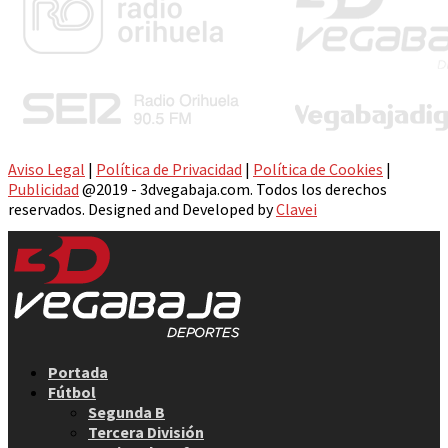
Aviso Legal
|
Política de Privacidad
|
Política de Cookies
|
Publicidad
@2019 - 3dvegabaja.com. Todos los derechos
reservados. Designed and Developed by
Clavei
Facebook
Twitter
Instagram
Youtube
Email
Portada
Fútbol
Segunda B
Tercera División