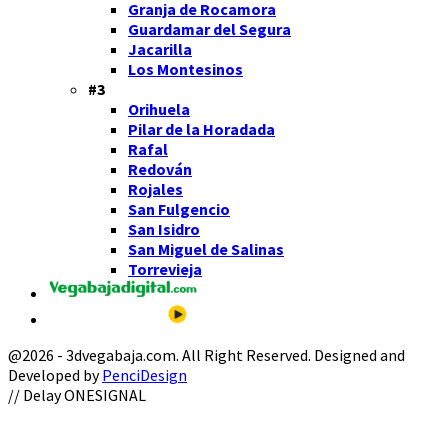
Granja de Rocamora
Guardamar del Segura
Jacarilla
Los Montesinos
#3
Orihuela
Pilar de la Horadada
Rafal
Redován
Rojales
San Fulgencio
San Isidro
San Miguel de Salinas
Torrevieja
@2026 - 3dvegabaja.com. All Right Reserved. Designed and
Developed by
PenciDesign
Facebook
Twitter
Instagram
Youtube
Email
// Delay ONESIGNAL