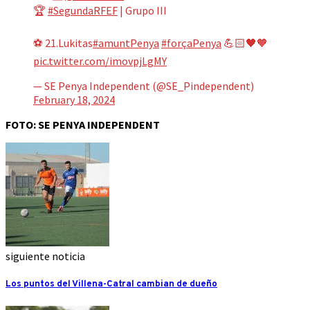
🏆
#SegundaRFEF
| Grupo III
⚽️ 21.Lukitas
#amuntPenya
#forçaPenya
💪🏻🖤🧡
pic.twitter.com/imovpjLgMY
— SE Penya Independent (@SE_Pindependent)
February 18, 2024
FOTO: SE PENYA INDEPENDENT
siguiente noticia
Los puntos del Villena-Catral cambian de dueño