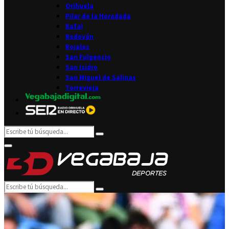
Orihuela
Pilar de la Horadada
Rafal
Redován
Rojales
San Fulgencio
San Isidro
San Miguel de Salinas
Torrevieja
Search
Search
for:
Facebook
Twitter
Instagram
Youtube
Email
Primary
Menu
Search
Search
for: