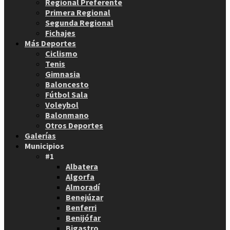
Regional Preferente
Primera Regional
Segunda Regional
Fichajes
Más Deportes
Ciclismo
Tenis
Gimnasia
Baloncesto
Fútbol Sala
Voleybol
Balonmano
Otros Deportes
Galerías
Municipios
#1
Albatera
Algorfa
Almoradí
Benejúzar
Benferri
Benijófar
Bigastro