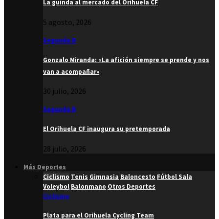
La guinda al mercado del Orihuela CF
5 agosto, 2026
Segunda B
Gonzalo Miranda: «La afición siempre se prende y nos
van a acompañar»
30 julio, 2026
Segunda B
El Orihuela CF inaugura su pretemporada
28 julio, 2026
Más Deportes
Ciclismo
Tenis
Gimnasia
Baloncesto
Fútbol Sala
Voleybol
Balonmano
Otros Deportes
Ciclismo
Plata para el Orihuela Cycling Team