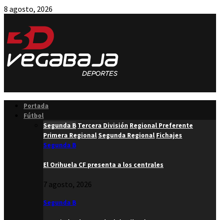
8 agosto, 2026
Facebook
Twitter
Instagram
Youtube
Email
Portada
Fútbol
Segunda B
Tercera División
Regional Preferente
Primera Regional
Segunda Regional
Fichajes
Segunda B
El Orihuela CF presenta a los centrales
7 agosto, 2026
Segunda B