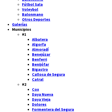
Fútbol Sala
Voleybol
Balonmano
Otros Deportes
Galerías
Municipios
#1
Albatera
Algorfa
Almoradí
Benejúzar
Benferri
Benijófar
Bigastro
Callosa de Segura
Catral
#2
Cox
Daya Nueva
Daya Vieja
Dolores
Formentera del Segura