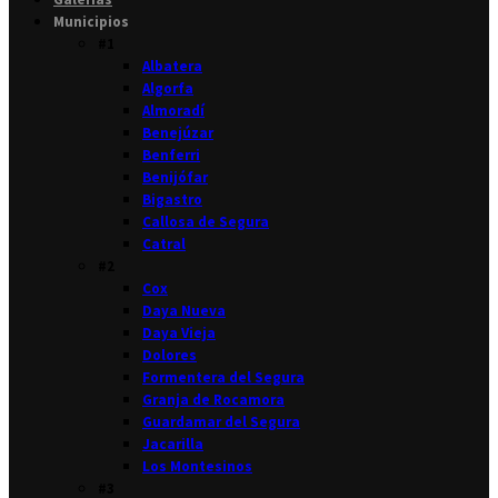
Municipios
#1
Albatera
Algorfa
Almoradí
Benejúzar
Benferri
Benijófar
Bigastro
Callosa de Segura
Catral
#2
Cox
Daya Nueva
Daya Vieja
Dolores
Formentera del Segura
Granja de Rocamora
Guardamar del Segura
Jacarilla
Los Montesinos
#3