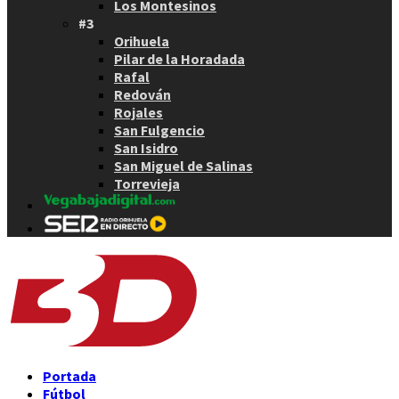
Los Montesinos
#3
Orihuela
Pilar de la Horadada
Rafal
Redován
Rojales
San Fulgencio
San Isidro
San Miguel de Salinas
Torrevieja
Portada
Fútbol