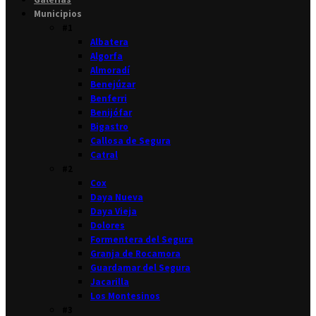
Municipios
#1
Albatera
Algorfa
Almoradí
Benejúzar
Benferri
Benijófar
Bigastro
Callosa de Segura
Catral
#2
Cox
Daya Nueva
Daya Vieja
Dolores
Formentera del Segura
Granja de Rocamora
Guardamar del Segura
Jacarilla
Los Montesinos
#3