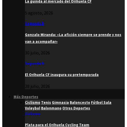
La guinda al mercado del Orihuela CF
5 agosto, 2026
Segunda B
Gonzalo Miranda: «La afición siempre se prende y nos
van a acompañar»
30 julio, 2026
Segunda B
El Orihuela CF inaugura su pretemporada
28 julio, 2026
Más Deportes
Ciclismo
Tenis
Gimnasia
Baloncesto
Fútbol Sala
Voleybol
Balonmano
Otros Deportes
Ciclismo
Plata para el Orihuela Cycling Team