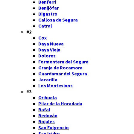
Benferri
Benijófar
Bigastro
Callosa de Segura
Catral
#2
Cox
Daya Nueva
Daya Vieja
Dolores
Formentera del Segura
Granja de Rocamora
Guardamar del Segura
Jacarilla
Los Montesinos
#3
Orihuela
Pilar de la Horadada
Rafal
Redován
Rojales
San Fulgencio
San Isidro