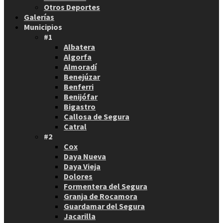
Otros Deportes
Galerías
Municipios
#1
Albatera
Algorfa
Almoradí
Benejúzar
Benferri
Benijófar
Bigastro
Callosa de Segura
Catral
#2
Cox
Daya Nueva
Daya Vieja
Dolores
Formentera del Segura
Granja de Rocamora
Guardamar del Segura
Jacarilla