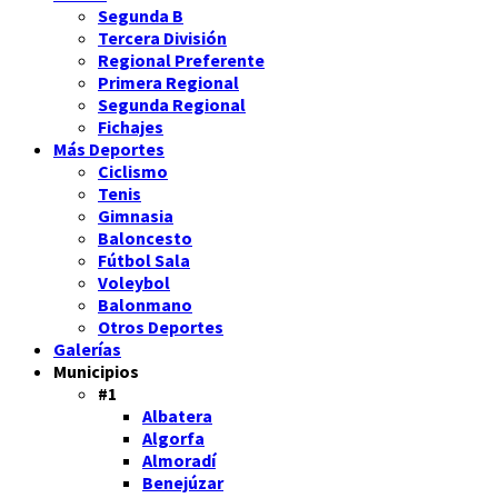
Segunda B
Tercera División
Regional Preferente
Primera Regional
Segunda Regional
Fichajes
Más Deportes
Ciclismo
Tenis
Gimnasia
Baloncesto
Fútbol Sala
Voleybol
Balonmano
Otros Deportes
Galerías
Municipios
#1
Albatera
Algorfa
Almoradí
Benejúzar