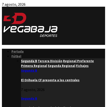
7 agosto, 2026
Facebook
Twitter
Instagram
Youtube
Email
Portada
Fútbol
Segunda B
Tercera División
Regional Preferente
Primera Regional
Segunda Regional
Fichajes
Segunda B
El Orihuela CF presenta a los centrales
7 agosto, 2026
Segunda B