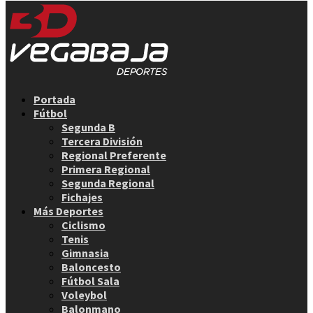
Facebook
Twitter
Instagram
Youtube
Email
Portada
Fútbol
Segunda B
Tercera División
Regional Preferente
Primera Regional
Segunda Regional
Fichajes
Más Deportes
Ciclismo
Tenis
Gimnasia
Baloncesto
Fútbol Sala
Voleybol
Balonmano