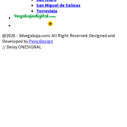
San Miguel de Salinas
Torrevieja
@2026 - 3dvegabaja.com. All Right Reserved. Designed and
Developed by
PenciDesign
Facebook
Twitter
Instagram
Youtube
Email
// Delay ONESIGNAL