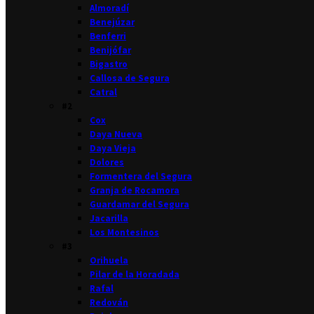
Almoradí
Benejúzar
Benferri
Benijófar
Bigastro
Callosa de Segura
Catral
#2
Cox
Daya Nueva
Daya Vieja
Dolores
Formentera del Segura
Granja de Rocamora
Guardamar del Segura
Jacarilla
Los Montesinos
#3
Orihuela
Pilar de la Horadada
Rafal
Redován