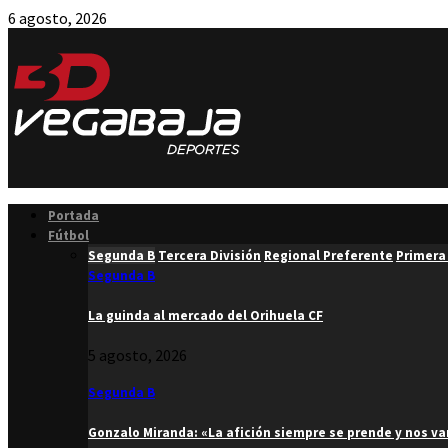
6 agosto, 2026
Facebook
Twitter
Instagram
Youtube
Email
Portada
Fútbol
Segunda B
Tercera División
Regional Preferente
Primera
Segunda B
La guinda al mercado del Orihuela CF
5 agosto, 2026
Segunda B
Gonzalo Miranda: «La afición siempre se prende y nos v