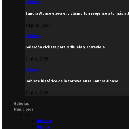
Ciclismo
Sandra Alonso eleva el ciclismo torrevejense a lo más al
14 julio, 2026
Ciclismo
Galardón ciclista para Orihuela y Torrevieja
8 julio, 2026
Ciclismo
Doblete histórico de la torrevejense Sandra Alonso
7 julio, 2026
Galerías
Municipios
#1
Albatera
Algorfa