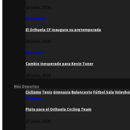
30 julio, 2026
Segunda B
El Orihuela CF inaugura su pretemporada
28 julio, 2026
Segunda B
Cambio inesperado para Kevin Toner
28 julio, 2026
Más Deportes
Ciclismo
Tenis
Gimnasia
Baloncesto
Fútbol Sala
Voleybo
Ciclismo
Plata para el Orihuela Cycling Team
27 julio, 2026