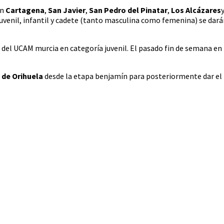
on
Cartagena
,
San Javier
,
San Pedro del Pinatar
,
Los Alcázares
juvenil, infantil y cadete (tanto masculina como femenina) se dará
a del UCAM murcia en categoría juvenil. El pasado fin de semana en 
 de Orihuela
desde la etapa benjamín para posteriormente dar el 