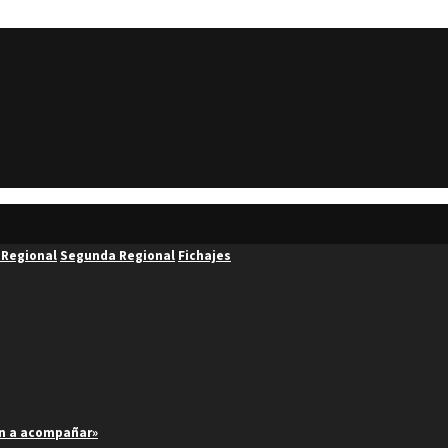
 Regional
Segunda Regional
Fichajes
an a acompañar»