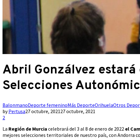
Abril Gonzálvez estará
Selecciones Autonómi
Balonmano
Deporte femenino
Más Deporte
Orihuela
Otros Depor
by
Pertusa
27 octubre, 2021
27 octubre, 2021
2
La
Región de Murcia
celebrará del 3 al 8 de enero de 2022
el Cam
mejores selecciones territoriales de nuestro país, con Andorra c