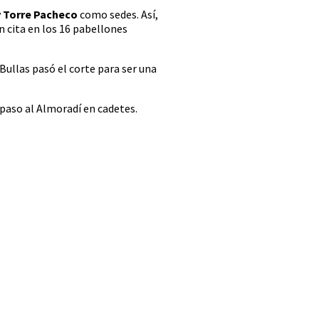
y
Torre Pacheco
como sedes. Así,
n cita en los 16 pabellones
Bullas pasó el corte para ser una
paso al Almoradí en cadetes.