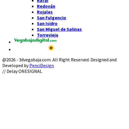
Rafal
Redován
Rojales
San Fulgencio
San Isidro
San Miguel de Salinas
Torrevieja
@2026 - 3dvegabaja.com. All Right Reserved. Designed and
Developed by
PenciDesign
Facebook
Twitter
Instagram
Youtube
Email
// Delay ONESIGNAL