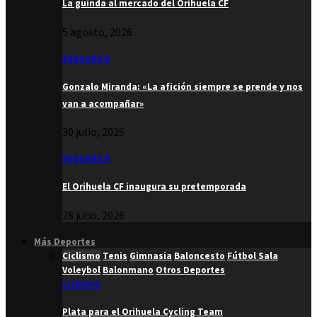
La guinda al mercado del Orihuela CF
5 agosto, 2026
Segunda B
Gonzalo Miranda: «La afición siempre se prende y nos
van a acompañar»
30 julio, 2026
Segunda B
El Orihuela CF inaugura su pretemporada
28 julio, 2026
Más Deportes
Ciclismo
Tenis
Gimnasia
Baloncesto
Fútbol Sala
Voleybol
Balonmano
Otros Deportes
Ciclismo
Plata para el Orihuela Cycling Team