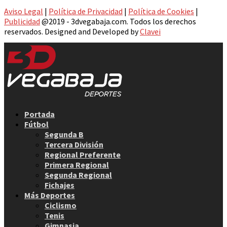
Aviso Legal
|
Política de Privacidad
|
Política de Cookies
|
Publicidad
@2019 - 3dvegabaja.com. Todos los derechos
reservados. Designed and Developed by
Clavei
Facebook
Twitter
Instagram
Youtube
Email
Portada
Fútbol
Segunda B
Tercera División
Regional Preferente
Primera Regional
Segunda Regional
Fichajes
Más Deportes
Ciclismo
Tenis
Gimnasia