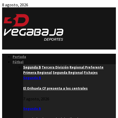
8 agosto, 2026
Facebook
Twitter
Instagram
Youtube
Email
Portada
Fútbol
Segunda B
Tercera División
Regional Preferente
Primera Regional
Segunda Regional
Fichajes
Segunda B
El Orihuela CF presenta a los centrales
7 agosto, 2026
Segunda B