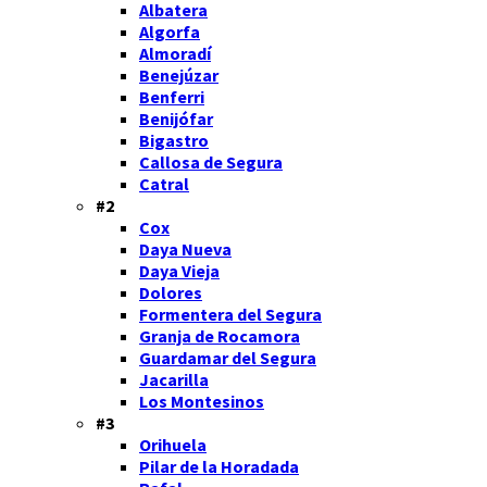
Albatera
Algorfa
Almoradí
Benejúzar
Benferri
Benijófar
Bigastro
Callosa de Segura
Catral
#2
Cox
Daya Nueva
Daya Vieja
Dolores
Formentera del Segura
Granja de Rocamora
Guardamar del Segura
Jacarilla
Los Montesinos
#3
Orihuela
Pilar de la Horadada