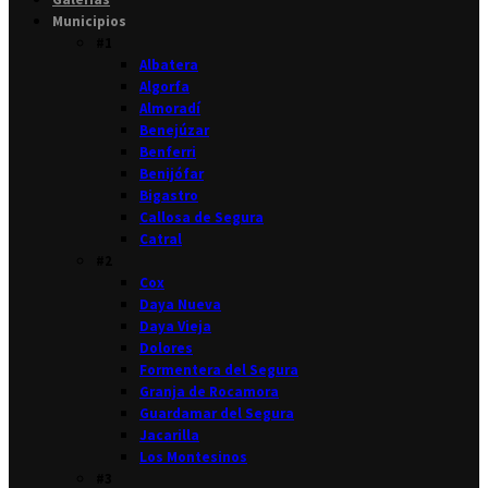
Municipios
#1
Albatera
Algorfa
Almoradí
Benejúzar
Benferri
Benijófar
Bigastro
Callosa de Segura
Catral
#2
Cox
Daya Nueva
Daya Vieja
Dolores
Formentera del Segura
Granja de Rocamora
Guardamar del Segura
Jacarilla
Los Montesinos
#3