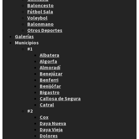
Baloncesto
Fútbol Sala
Voleybol
Balonmano
Otros Deportes
Galerías
Municipios
#1
Albatera
Algorfa
Almoradí
Benejúzar
Benferri
Benijófar
Bigastro
Callosa de Segura
Catral
#2
Cox
Daya Nueva
Daya Vieja
Dolores