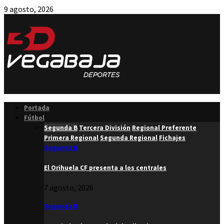
9 agosto, 2026
Facebook
Twitter
Instagram
Youtube
Email
Portada
Fútbol
Segunda B
Tercera División
Regional Preferente
Primera Regional
Segunda Regional
Fichajes
Segunda B
El Orihuela CF presenta a los centrales
7 agosto, 2026
Segunda B