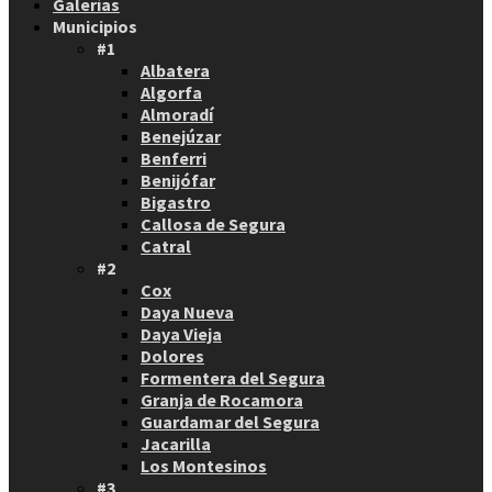
Galerías
Municipios
#1
Albatera
Algorfa
Almoradí
Benejúzar
Benferri
Benijófar
Bigastro
Callosa de Segura
Catral
#2
Cox
Daya Nueva
Daya Vieja
Dolores
Formentera del Segura
Granja de Rocamora
Guardamar del Segura
Jacarilla
Los Montesinos
#3