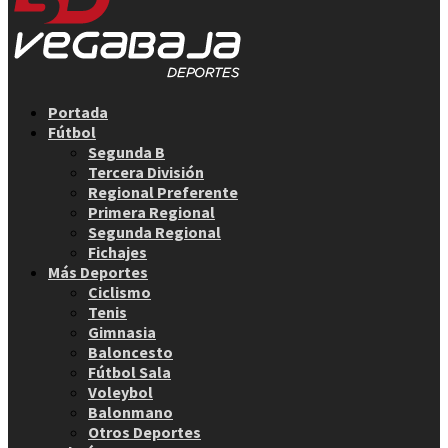
Facebook
Twitter
Instagram
Youtube
Email
Portada
Fútbol
Segunda B
Tercera División
Regional Preferente
Primera Regional
Segunda Regional
Fichajes
Más Deportes
Ciclismo
Tenis
Gimnasia
Baloncesto
Fútbol Sala
Voleybol
Balonmano
Otros Deportes