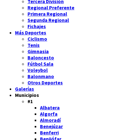
Tercera División
Regional Preferente
Primera Regional
Segunda Regional
Fichajes
Más Deportes
Ciclismo
Tenis
Gimnasia
Baloncesto
Fútbol Sala
Voleybol
Balonmano
Otros Deportes
Galerías
Municipios
#1
Albatera
Algorfa
Almoradí
Benejúzar
Benferri
Benijófar