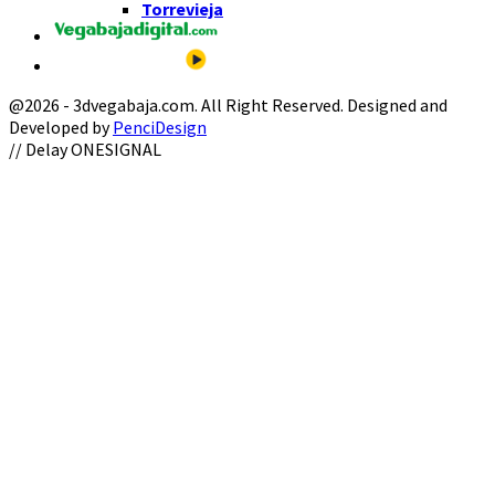
Torrevieja
@2026 - 3dvegabaja.com. All Right Reserved. Designed and
Developed by
PenciDesign
Facebook
Twitter
Instagram
Youtube
Email
// Delay ONESIGNAL