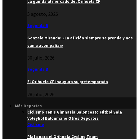
La guinda al mercado del Orihuela CF
5 agosto, 2026
Segunda B
Gonzalo Miranda: «La afición siempre se prende y nos
van a acompañar»
30 julio, 2026
Segunda B
El Orihuela CF inaugura su pretemporada
28 julio, 2026
Más Deportes
Ciclismo
Tenis
Gimnasia
Baloncesto
Fútbol Sala
Voleybol
Balonmano
Otros Deportes
Ciclismo
Plata para el Orihuela Cycling Team