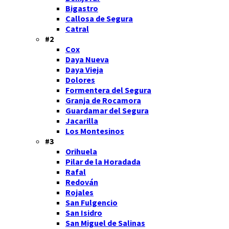
Bigastro
Callosa de Segura
Catral
#2
Cox
Daya Nueva
Daya Vieja
Dolores
Formentera del Segura
Granja de Rocamora
Guardamar del Segura
Jacarilla
Los Montesinos
#3
Orihuela
Pilar de la Horadada
Rafal
Redován
Rojales
San Fulgencio
San Isidro
San Miguel de Salinas