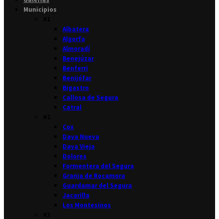
Municipios
#1
Albatera
Algorfa
Almoradí
Benejúzar
Benferri
Benijófar
Bigastro
Callosa de Segura
Catral
#2
Cox
Daya Nueva
Daya Vieja
Dolores
Formentera del Segura
Granja de Rocamora
Guardamar del Segura
Jacarilla
Los Montesinos
#3