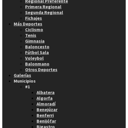
Regional Preferente
Primera Regional
Segunda Regional
Fichajes
Más Deportes
Ciclismo
Tenis
Gimnasia
Baloncesto
Fútbol Sala
Voleybol
Balonmano
Otros Deportes
Galerías
Municipios
#1
Albatera
Algorfa
Almoradí
Benejúzar
Benferri
Benijófar
Bigastro