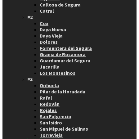
Callosa de Segura
Catral
#2
Cox
Daya Nueva
Daya Vieja
Dolores
Formentera del Segura
Granja de Rocamora
Guardamar del Segura
Jacarilla
Los Montesinos
#3
Orihuela
Pilar de la Horadada
Rafal
Redován
Rojales
San Fulgencio
San Isidro
San Miguel de Salinas
Torrevieja