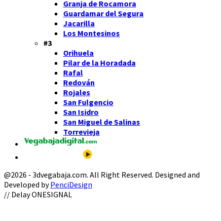
Granja de Rocamora
Guardamar del Segura
Jacarilla
Los Montesinos
#3
Orihuela
Pilar de la Horadada
Rafal
Redován
Rojales
San Fulgencio
San Isidro
San Miguel de Salinas
Torrevieja
@2026 - 3dvegabaja.com. All Right Reserved. Designed and
Developed by
PenciDesign
Facebook
Twitter
Instagram
Youtube
Email
// Delay ONESIGNAL