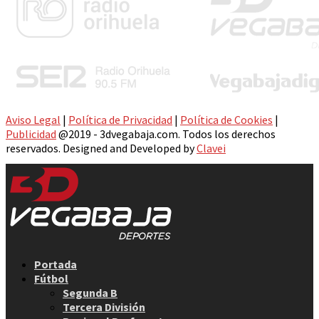
Aviso Legal
|
Política de Privacidad
|
Política de Cookies
|
Publicidad
@2019 - 3dvegabaja.com. Todos los derechos
reservados. Designed and Developed by
Clavei
Facebook
Twitter
Instagram
Youtube
Email
Portada
Fútbol
Segunda B
Tercera División