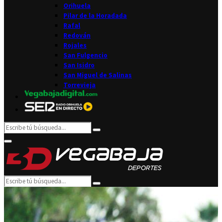
Orihuela
Pilar de la Horadada
Rafal
Redován
Rojales
San Fulgencio
San Isidro
San Miguel de Salinas
Torrevieja
Search
Search
for:
Facebook
Twitter
Instagram
Youtube
Email
Primary
Menu
Search
Search
for: