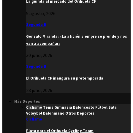
La guinda al mercado del Orihuela CF
5 agosto, 2026
Segunda B
Gonzalo Miranda: «La afición siempre se prende y nos
van a acompañar»
30 julio, 2026
Segunda B
El Orihuela CF inaugura su pretemporada
28 julio, 2026
Más Deportes
Ciclismo
Tenis
Gimnasia
Baloncesto
Fútbol Sala
Voleybol
Balonmano
Otros Deportes
Ciclismo
Plata para el Orihuela Cycling Team