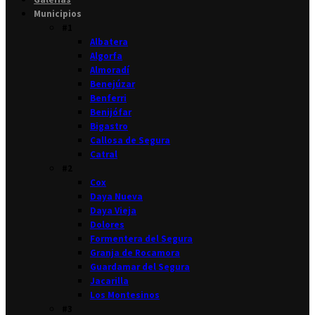
Municipios
#1
Albatera
Algorfa
Almoradí
Benejúzar
Benferri
Benijófar
Bigastro
Callosa de Segura
Catral
#2
Cox
Daya Nueva
Daya Vieja
Dolores
Formentera del Segura
Granja de Rocamora
Guardamar del Segura
Jacarilla
Los Montesinos
#3