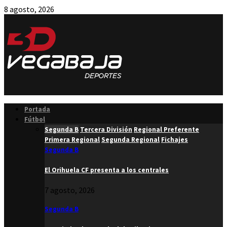
8 agosto, 2026
Facebook
Twitter
Instagram
Youtube
Email
Portada
Fútbol
Segunda B
Tercera División
Regional Preferente
Primera Regional
Segunda Regional
Fichajes
Segunda B
El Orihuela CF presenta a los centrales
7 agosto, 2026
Segunda B