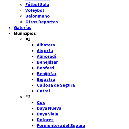
Fútbol Sala
Voleybol
Balonmano
Otros Deportes
Galerías
Municipios
#1
Albatera
Algorfa
Almoradí
Benejúzar
Benferri
Benijófar
Bigastro
Callosa de Segura
Catral
#2
Cox
Daya Nueva
Daya Vieja
Dolores
Formentera del Segura