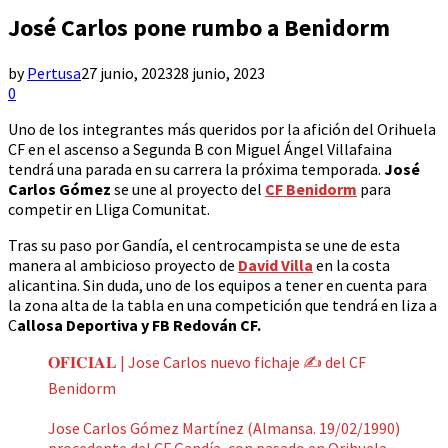
José Carlos pone rumbo a Benidorm
by
Pertusa
27 junio, 2023
28 junio, 2023
0
Uno de los integrantes más queridos por la afición del Orihuela
CF en el ascenso a Segunda B con Miguel Ángel Villafaina
tendrá una parada en su carrera la próxima temporada.
José
Carlos Gómez
se une al proyecto del
CF Benidorm
para
competir en Lliga Comunitat.
Tras su paso por Gandía, el centrocampista se une de esta
manera al ambicioso proyecto de
David Villa
en la costa
alicantina. Sin duda, uno de los equipos a tener en cuenta para
la zona alta de la tabla en una competición que tendrá en liza a
C
allosa Deportiva y FB Redován CF.
𝐎𝐅𝐈𝐂𝐈𝐀𝐋 | Jose Carlos nuevo fichaje ✍️ del CF
Benidorm
Jose Carlos Gómez Martínez (Almansa. 19/02/1990)
procedente del CF Gandía, con pasado en Orihuela