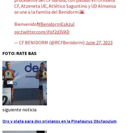
CF, Atzeneta UE, Atlético Saguntino y UD Almansa
se une a la familia del Benidorm 🌇
Bienvenido❗
#BenidormEsAzul
pic.twitter.com/ifpf2d3VAD
— CF BENIDORM (@RCFBenidorm)
June 27, 2023
FOTO: RATE BAS
siguiente noticia
Oro y plata para dos oriolanos en la Pinataurus Obstaculum