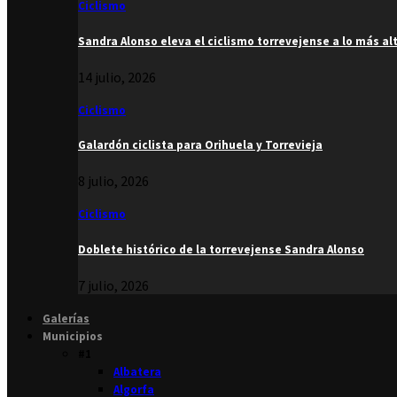
Ciclismo
Sandra Alonso eleva el ciclismo torrevejense a lo más al
14 julio, 2026
Ciclismo
Galardón ciclista para Orihuela y Torrevieja
8 julio, 2026
Ciclismo
Doblete histórico de la torrevejense Sandra Alonso
7 julio, 2026
Galerías
Municipios
#1
Albatera
Algorfa