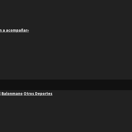
an a acompañar»
l
Balonmano
Otros Deportes