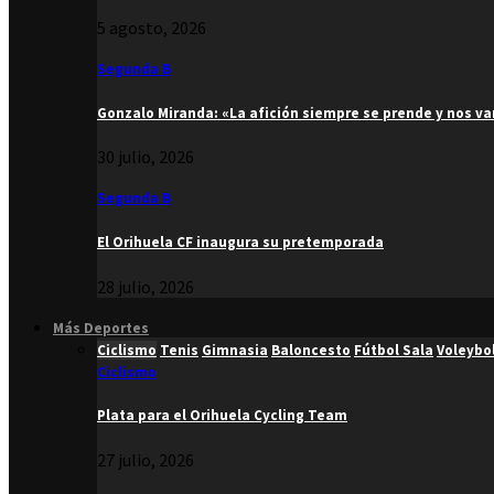
5 agosto, 2026
Segunda B
Gonzalo Miranda: «La afición siempre se prende y nos v
30 julio, 2026
Segunda B
El Orihuela CF inaugura su pretemporada
28 julio, 2026
Más Deportes
Ciclismo
Tenis
Gimnasia
Baloncesto
Fútbol Sala
Voleybo
Ciclismo
Plata para el Orihuela Cycling Team
27 julio, 2026