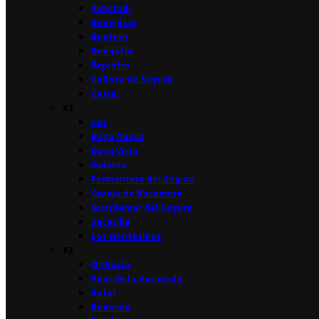
Almoradí
Benejúzar
Benferri
Benijófar
Bigastro
Callosa de Segura
Catral
#2
Cox
Daya Nueva
Daya Vieja
Dolores
Formentera del Segura
Granja de Rocamora
Guardamar del Segura
Jacarilla
Los Montesinos
#3
Orihuela
Pilar de la Horadada
Rafal
Redován