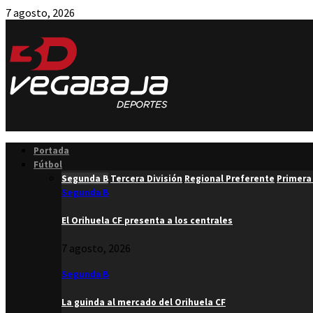
7 agosto, 2026
Facebook
Twitter
Instagram
Youtube
Email
Portada
Fútbol
Segunda B
Tercera División
Regional Preferente
Primera
Segunda B
El Orihuela CF presenta a los centrales
7 agosto, 2026
Segunda B
La guinda al mercado del Orihuela CF