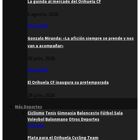
La guinda al mercado del Orihuela CF
5 agosto, 2026
Segunda B
Gonzalo Miranda: «La afición siempre se prende y nos
van a acompañar»
30 julio, 2026
Segunda B
El Orihuela CF inaugura su pretemporada
28 julio, 2026
Más Deportes
Ciclismo
Tenis
Gimnasia
Baloncesto
Fútbol Sala
Voleybol
Balonmano
Otros Deportes
Ciclismo
Plata para el Orihuela Cycling Team