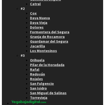
Catral
#2
Cox
Daya Nueva
Daya Vieja
Dolores
Formentera del Segura
Granja de Rocamora
Guardamar del Segura
Jacarilla
Los Montesinos
#3
Orihuela
Pilar de la Horadada
Rafal
Redován
Rojales
San Fulgencio
San Isidro
San Miguel de Salinas
Torrevieja