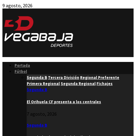
9 agosto, 2026
Facebook
Twitter
Instagram
Youtube
Email
Portada
Fútbol
Segunda B
Tercera División
Regional Preferente
Primera Regional
Segunda Regional
Fichajes
Segunda B
El Orihuela CF presenta a los centrales
7 agosto, 2026
Segunda B