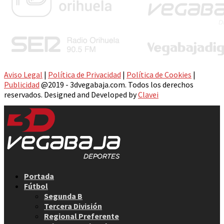
Aviso Legal
|
Política de Privacidad
|
Política de Cookies
|
Publicidad
@2019 - 3dvegabaja.com. Todos los derechos
reservados. Designed and Developed by
Clavei
Facebook
Twitter
Instagram
Youtube
Email
Portada
Fútbol
Segunda B
Tercera División
Regional Preferente