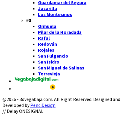
Guardamar del Segura
Jacarilla
Los Montesinos
#3
Orihuela
Pilar de la Horadada
Rafal
Redován
Rojales
San Fulgencio
San Isidro
San Miguel de Salinas
Torrevieja
@2026 - 3dvegabaja.com. All Right Reserved. Designed and
Developed by
PenciDesign
Facebook
Twitter
Instagram
Youtube
Email
// Delay ONESIGNAL