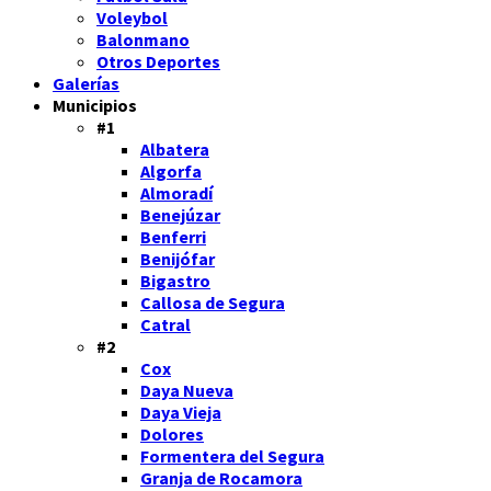
Voleybol
Balonmano
Otros Deportes
Galerías
Municipios
#1
Albatera
Algorfa
Almoradí
Benejúzar
Benferri
Benijófar
Bigastro
Callosa de Segura
Catral
#2
Cox
Daya Nueva
Daya Vieja
Dolores
Formentera del Segura
Granja de Rocamora