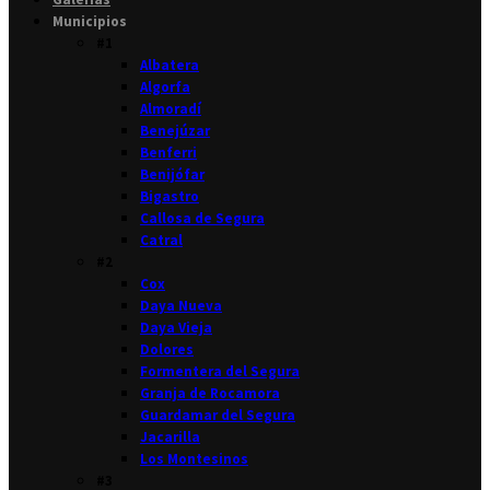
Municipios
#1
Albatera
Algorfa
Almoradí
Benejúzar
Benferri
Benijófar
Bigastro
Callosa de Segura
Catral
#2
Cox
Daya Nueva
Daya Vieja
Dolores
Formentera del Segura
Granja de Rocamora
Guardamar del Segura
Jacarilla
Los Montesinos
#3