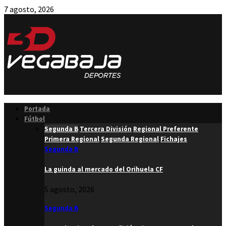
7 agosto, 2026
Facebook
Twitter
Instagram
Youtube
Email
Portada
Fútbol
Segunda B
Tercera División
Regional Preferente
Primera Regional
Segunda Regional
Fichajes
Segunda B
La guinda al mercado del Orihuela CF
5 agosto, 2026
Segunda B