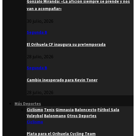
Gonzalo Miranda: «La afición siempre se prende y nos
van a acompañar»
30 julio, 2026
Segunda B
El Orihuela CF inaugura su pretemporada
28 julio, 2026
Segunda B
Cambio inesperado para Kevin Toner
28 julio, 2026
Más Deportes
Ciclismo
Tenis
Gimnasia
Baloncesto
Fútbol Sala
Voleybol
Balonmano
Otros Deportes
Ciclismo
Plata para el Orihuela Cycling Team