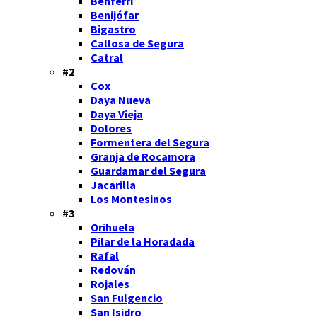
Benferri
Benijófar
Bigastro
Callosa de Segura
Catral
#2
Cox
Daya Nueva
Daya Vieja
Dolores
Formentera del Segura
Granja de Rocamora
Guardamar del Segura
Jacarilla
Los Montesinos
#3
Orihuela
Pilar de la Horadada
Rafal
Redován
Rojales
San Fulgencio
San Isidro