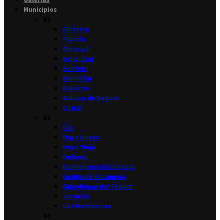
Municipios
#1
Albatera
Algorfa
Almoradí
Benejúzar
Benferri
Benijófar
Bigastro
Callosa de Segura
Catral
#2
Cox
Daya Nueva
Daya Vieja
Dolores
Formentera del Segura
Granja de Rocamora
Guardamar del Segura
Jacarilla
Los Montesinos
#3