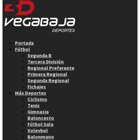
Facebook
Twitter
Instagram
Youtube
Email
Portada
Fútbol
Segunda B
Tercera División
Regional Preferente
Primera Regional
Segunda Regional
Fichajes
Más Deportes
Ciclismo
Tenis
Gimnasia
Baloncesto
Fútbol Sala
Voleybol
Balonmano