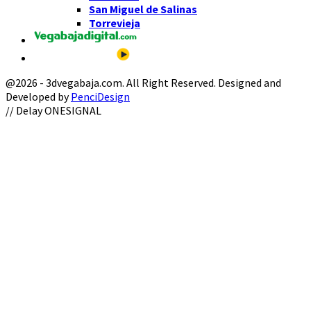
San Miguel de Salinas
Torrevieja
@2026 - 3dvegabaja.com. All Right Reserved. Designed and
Developed by
PenciDesign
Facebook
Twitter
Instagram
Youtube
Email
// Delay ONESIGNAL