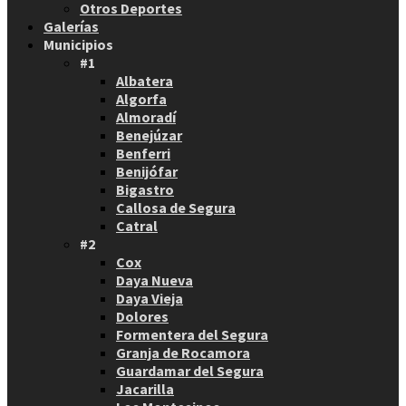
Otros Deportes
Galerías
Municipios
#1
Albatera
Algorfa
Almoradí
Benejúzar
Benferri
Benijófar
Bigastro
Callosa de Segura
Catral
#2
Cox
Daya Nueva
Daya Vieja
Dolores
Formentera del Segura
Granja de Rocamora
Guardamar del Segura
Jacarilla