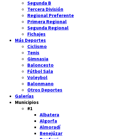
Segunda B
Tercera División
Regional Preferente
Primera Regional
Segunda Regional
Fichajes
Más Deportes
Ciclismo
Tenis
Gimnasia
Baloncesto
Fútbol Sala
Voleybol
Balonmano
Otros Deportes
Galerías
Municipios
#1
Albatera
Algorfa
Almoradí
Benejúzar