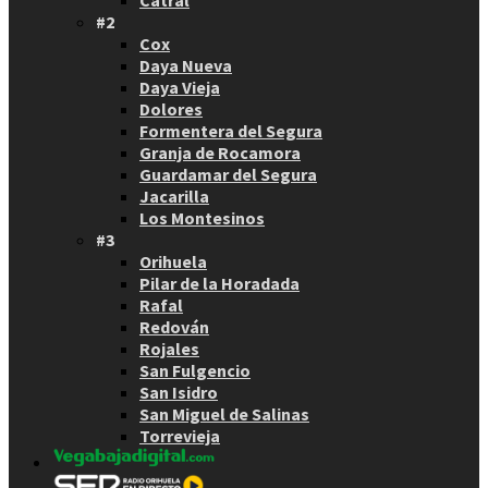
Catral
#2
Cox
Daya Nueva
Daya Vieja
Dolores
Formentera del Segura
Granja de Rocamora
Guardamar del Segura
Jacarilla
Los Montesinos
#3
Orihuela
Pilar de la Horadada
Rafal
Redován
Rojales
San Fulgencio
San Isidro
San Miguel de Salinas
Torrevieja