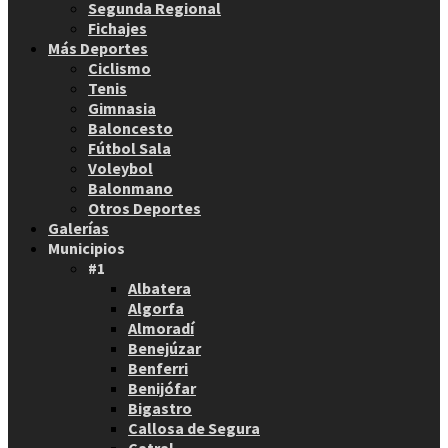
Segunda Regional
Fichajes
Más Deportes
Ciclismo
Tenis
Gimnasia
Baloncesto
Fútbol Sala
Voleybol
Balonmano
Otros Deportes
Galerías
Municipios
#1
Albatera
Algorfa
Almoradí
Benejúzar
Benferri
Benijófar
Bigastro
Callosa de Segura