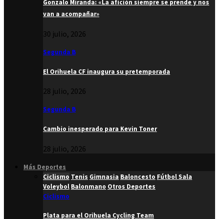
Gonzalo Miranda: «La afición siempre se prende y nos
van a acompañar»
30 julio, 2026
Segunda B
El Orihuela CF inaugura su pretemporada
28 julio, 2026
Segunda B
Cambio inesperado para Kevin Toner
28 julio, 2026
Más Deportes
Ciclismo
Tenis
Gimnasia
Baloncesto
Fútbol Sala
Voleybol
Balonmano
Otros Deportes
Ciclismo
Plata para el Orihuela Cycling Team