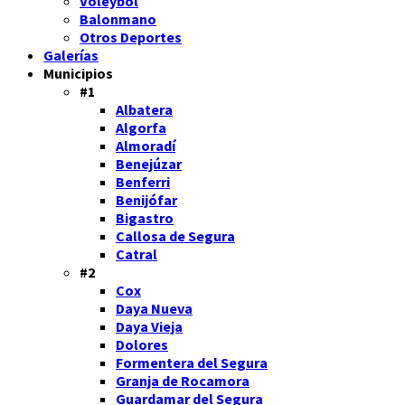
Voleybol
Balonmano
Otros Deportes
Galerías
Municipios
#1
Albatera
Algorfa
Almoradí
Benejúzar
Benferri
Benijófar
Bigastro
Callosa de Segura
Catral
#2
Cox
Daya Nueva
Daya Vieja
Dolores
Formentera del Segura
Granja de Rocamora
Guardamar del Segura