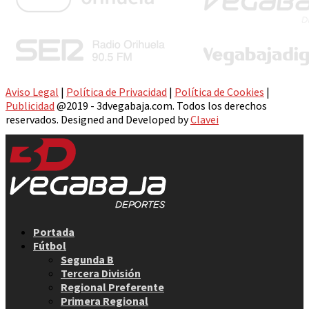
Aviso Legal
|
Política de Privacidad
|
Política de Cookies
|
Publicidad
@2019 - 3dvegabaja.com. Todos los derechos
reservados. Designed and Developed by
Clavei
Facebook
Twitter
Instagram
Youtube
Email
Portada
Fútbol
Segunda B
Tercera División
Regional Preferente
Primera Regional