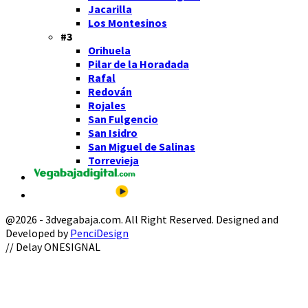
Jacarilla
Los Montesinos
#3
Orihuela
Pilar de la Horadada
Rafal
Redován
Rojales
San Fulgencio
San Isidro
San Miguel de Salinas
Torrevieja
@2026 - 3dvegabaja.com. All Right Reserved. Designed and
Developed by
PenciDesign
Facebook
Twitter
Instagram
Youtube
Email
// Delay ONESIGNAL