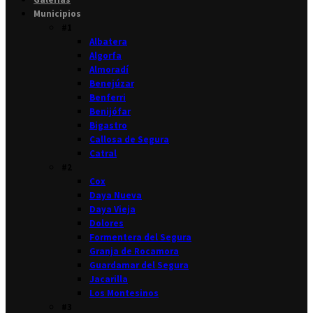
Municipios
#1
Albatera
Algorfa
Almoradí
Benejúzar
Benferri
Benijófar
Bigastro
Callosa de Segura
Catral
#2
Cox
Daya Nueva
Daya Vieja
Dolores
Formentera del Segura
Granja de Rocamora
Guardamar del Segura
Jacarilla
Los Montesinos
#3