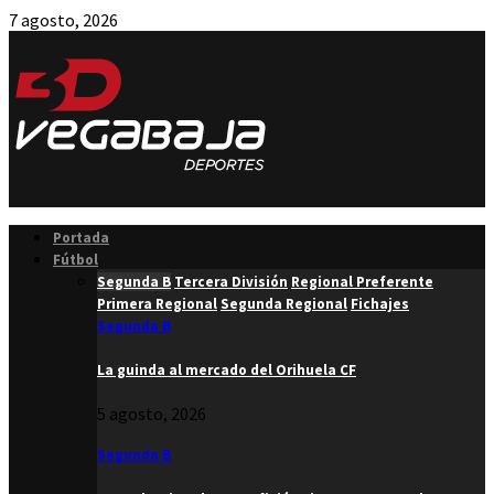
7 agosto, 2026
Facebook
Twitter
Instagram
Youtube
Email
Portada
Fútbol
Segunda B
Tercera División
Regional Preferente
Primera Regional
Segunda Regional
Fichajes
Segunda B
La guinda al mercado del Orihuela CF
5 agosto, 2026
Segunda B