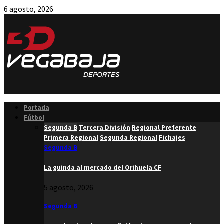
6 agosto, 2026
Facebook
Twitter
Instagram
Youtube
Email
Portada
Fútbol
Segunda B
Tercera División
Regional Preferente
Primera Regional
Segunda Regional
Fichajes
Segunda B
La guinda al mercado del Orihuela CF
5 agosto, 2026
Segunda B