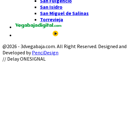
San Fulgencio
San Isidro
San Miguel de Salinas
Torrevieja
@2026 - 3dvegabaja.com. All Right Reserved. Designed and
Developed by
PenciDesign
Facebook
Twitter
Instagram
Youtube
Email
// Delay ONESIGNAL