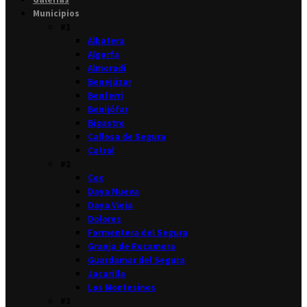
Municipios
#1
Albatera
Algorfa
Almoradí
Benejúzar
Benferri
Benijófar
Bigastro
Callosa de Segura
Catral
#2
Cox
Daya Nueva
Daya Vieja
Dolores
Formentera del Segura
Granja de Rocamora
Guardamar del Segura
Jacarilla
Los Montesinos
#3