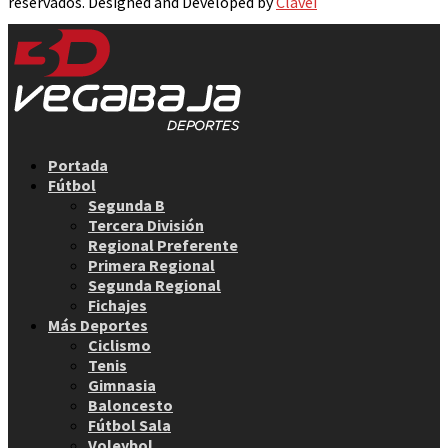
reservados. Designed and Developed by
Clavei
Facebook
Twitter
Instagram
Youtube
Email
Portada
Fútbol
Segunda B
Tercera División
Regional Preferente
Primera Regional
Segunda Regional
Fichajes
Más Deportes
Ciclismo
Tenis
Gimnasia
Baloncesto
Fútbol Sala
Voleybol