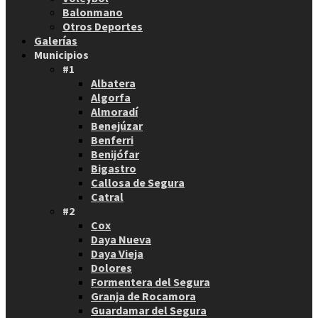
Balonmano
Otros Deportes
Galerías
Municipios
#1
Albatera
Algorfa
Almoradí
Benejúzar
Benferri
Benijófar
Bigastro
Callosa de Segura
Catral
#2
Cox
Daya Nueva
Daya Vieja
Dolores
Formentera del Segura
Granja de Rocamora
Guardamar del Segura