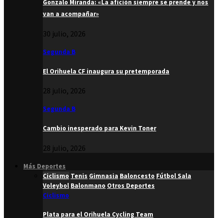
Gonzalo Miranda: «La afición siempre se prende y nos
van a acompañar»
30 julio, 2026
Segunda B
El Orihuela CF inaugura su pretemporada
28 julio, 2026
Segunda B
Cambio inesperado para Kevin Toner
28 julio, 2026
Más Deportes
Ciclismo
Tenis
Gimnasia
Baloncesto
Fútbol Sala
Voleybol
Balonmano
Otros Deportes
Ciclismo
Plata para el Orihuela Cycling Team