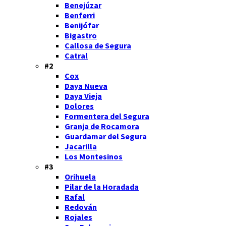
Benejúzar
Benferri
Benijófar
Bigastro
Callosa de Segura
Catral
#2
Cox
Daya Nueva
Daya Vieja
Dolores
Formentera del Segura
Granja de Rocamora
Guardamar del Segura
Jacarilla
Los Montesinos
#3
Orihuela
Pilar de la Horadada
Rafal
Redován
Rojales