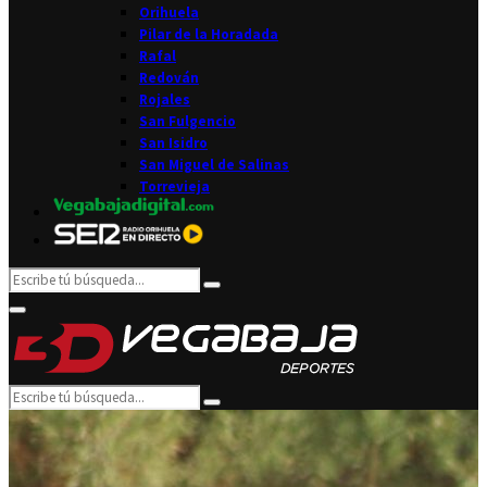
Orihuela
Pilar de la Horadada
Rafal
Redován
Rojales
San Fulgencio
San Isidro
San Miguel de Salinas
Torrevieja
Search
Search
for:
Facebook
Twitter
Instagram
Youtube
Email
Primary
Menu
Search
Search
for: