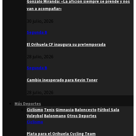
Gonzalo Miranda: «La afición siempre se prende y nos
van a acompañar»
30 julio, 2026
Segunda B
El Orihuela CF inaugura su pretemporada
28 julio, 2026
Segunda B
Cambio inesperado para Kevin Toner
28 julio, 2026
Más Deportes
Ciclismo
Tenis
Gimnasia
Baloncesto
Fútbol Sala
Voleybol
Balonmano
Otros Deportes
Ciclismo
Plata para el Orihuela Cycling Team