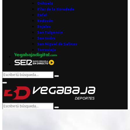
Orihuela
Pilar de la Horadada
Rafal
Redován
Rojales
San Fulgencio
San Isidro
San Miguel de Salinas
Torrevieja
Search
Search
for:
Facebook
Twitter
Instagram
Youtube
Email
Primary
Menu
Search
Search
for: