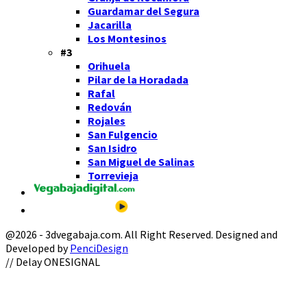
Guardamar del Segura
Jacarilla
Los Montesinos
#3
Orihuela
Pilar de la Horadada
Rafal
Redován
Rojales
San Fulgencio
San Isidro
San Miguel de Salinas
Torrevieja
@2026 - 3dvegabaja.com. All Right Reserved. Designed and
Developed by
PenciDesign
Facebook
Twitter
Instagram
Youtube
Email
// Delay ONESIGNAL