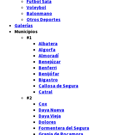
Fútbol Sala
Voleybol
Balonmano
Otros Deportes
Galerías
Municipios
#1
Albatera
Algorfa
Almoradí
Benejúzar
Benferri
Benijófar
Bigastro
Callosa de Segura
Catral
#2
Cox
Daya Nueva
Daya Vieja
Dolores
Formentera del Segura
Granja de Rocamora