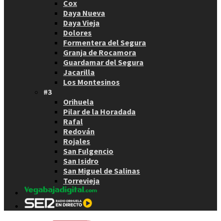
Cox
Daya Nueva
Daya Vieja
Dolores
Formentera del Segura
Granja de Rocamora
Guardamar del Segura
Jacarilla
Los Montesinos
#3
Orihuela
Pilar de la Horadada
Rafal
Redován
Rojales
San Fulgencio
San Isidro
San Miguel de Salinas
Torrevieja