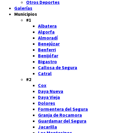
Otros Deportes
Galerías
Municipios
#1
Albatera
Algorfa
Almoradí
Benejúzar
Benferri
Benijófar
Bigastro
Callosa de Segura
Catral
#2
Cox
Daya Nueva
Daya Vieja
Dolores
Formentera del Segura
Granja de Rocamora
Guardamar del Segura
Jacarilla
Los Montesinos