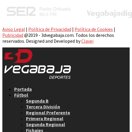
Aviso Legal
|
Política de Privacidad
|
Política de Cookies
|
Publicidad
@2019 - 3dvegabaja.com. Todos los derechos
reservados. Designed and Developed by
Clavei
Facebook
Twitter
Instagram
Youtube
Email
Portada
Fútbol
Segunda B
Tercera División
Regional Preferente
Primera Regional
Segunda Regional
Fichajes