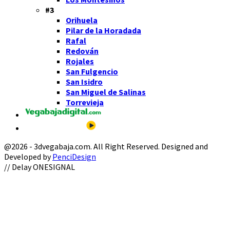
#3
Orihuela
Pilar de la Horadada
Rafal
Redován
Rojales
San Fulgencio
San Isidro
San Miguel de Salinas
Torrevieja
@2026 - 3dvegabaja.com. All Right Reserved. Designed and
Developed by
PenciDesign
Facebook
Twitter
Instagram
Youtube
Email
// Delay ONESIGNAL