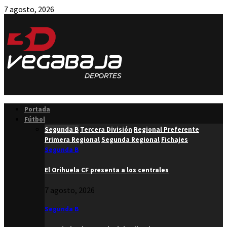
7 agosto, 2026
Facebook
Twitter
Instagram
Youtube
Email
Portada
Fútbol
Segunda B
Tercera División
Regional Preferente
Primera Regional
Segunda Regional
Fichajes
Segunda B
El Orihuela CF presenta a los centrales
7 agosto, 2026
Segunda B