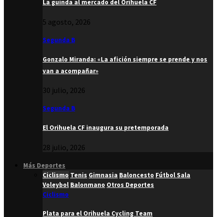
La guinda al mercado del Orihuela CF
5 agosto, 2026
Segunda B
Gonzalo Miranda: «La afición siempre se prende y nos
van a acompañar»
30 julio, 2026
Segunda B
El Orihuela CF inaugura su pretemporada
28 julio, 2026
Más Deportes
Ciclismo
Tenis
Gimnasia
Baloncesto
Fútbol Sala
Voleybol
Balonmano
Otros Deportes
Ciclismo
Plata para el Orihuela Cycling Team