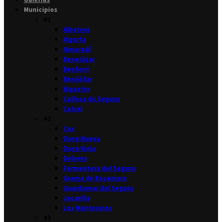
Municipios
#1
Albatera
Algorfa
Almoradí
Benejúzar
Benferri
Benijófar
Bigastro
Callosa de Segura
Catral
#2
Cox
Daya Nueva
Daya Vieja
Dolores
Formentera del Segura
Granja de Rocamora
Guardamar del Segura
Jacarilla
Los Montesinos
#3