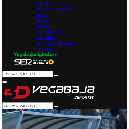
Orihuela
Pilar de la Horadada
Rafal
Redován
Rojales
San Fulgencio
San Isidro
San Miguel de Salinas
Torrevieja
Search
Search
for:
Facebook
Twitter
Instagram
Youtube
Email
Primary
Menu
Search
Search
for: