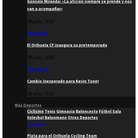
Gonzalo Miranda: «La afición siempre se prende y nos
van a acompañar»
30 julio, 2026
Segunda B
El Orihuela CF inaugura su pretemporada
28 julio, 2026
Segunda B
Cambio inesperado para Kevin Toner
28 julio, 2026
Más Deportes
Ciclismo
Tenis
Gimnasia
Baloncesto
Fútbol Sala
Voleybol
Balonmano
Otros Deportes
Ciclismo
Plata para el Orihuela Cycling Team