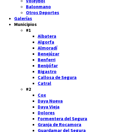
Voleybol
Balonmano
Otros Deportes
Galerías
Municipios
#1
Albatera
Algorfa
Almoradí
Benejúzar
Benferri
Benijófar
Bigastro
Callosa de Segura
Catral
#2
Cox
Daya Nueva
Daya Vieja
Dolores
Formentera del Segura
Granja de Rocamora
Guardamar del Segura