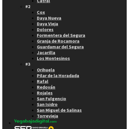
Catral
#2
Cox
Daya Nueva
Daya Vieja
Dolores
Formentera del Segura
Granja de Rocamora
Guardamar del Segura
Jacarilla
Los Montesinos
#3
Orihuela
Pilar de la Horadada
Rafal
Redován
Rojales
San Fulgencio
San Isidro
San Miguel de Salinas
Torrevieja