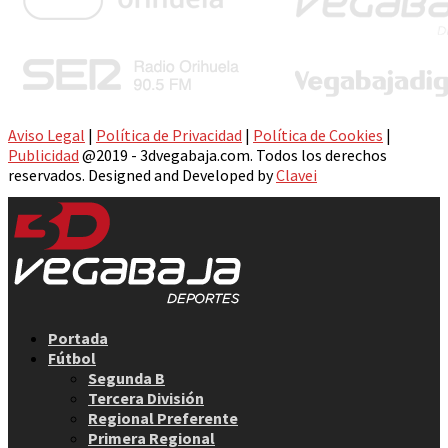
Aviso Legal
|
Política de Privacidad
|
Política de Cookies
|
Publicidad
@2019 - 3dvegabaja.com. Todos los derechos
reservados. Designed and Developed by
Clavei
Facebook
Twitter
Instagram
Youtube
Email
Portada
Fútbol
Segunda B
Tercera División
Regional Preferente
Primera Regional