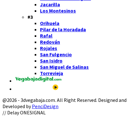
Jacarilla
Los Montesinos
#3
Orihuela
Pilar de la Horadada
Rafal
Redován
Rojales
San Fulgencio
San Isidro
San Miguel de Salinas
Torrevieja
@2026 - 3dvegabaja.com. All Right Reserved. Designed and
Developed by
PenciDesign
Facebook
Twitter
Instagram
Youtube
Email
// Delay ONESIGNAL