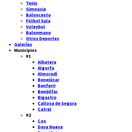
Tenis
Gimnasia
Baloncesto
Fútbol Sala
Voleybol
Balonmano
Otros Deportes
Galerías
Municipios
#1
Albatera
Algorfa
Almoradí
Benejúzar
Benferri
Benijófar
Bigastro
Callosa de Segura
Catral
#2
Cox
Daya Nueva