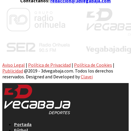
Contáctanos:
redaccion@3dvegabaja.com
Aviso Legal
|
Política de Privacidad
|
Política de Cookies
|
Publicidad
@2019 - 3dvegabaja.com. Todos los derechos
reservados. Designed and Developed by
Clavei
Facebook
Twitter
Instagram
Youtube
Email
Portada
Fútbol