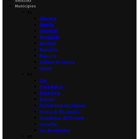
Municipios
#1
Albatera
Algorfa
Almoradí
Benejúzar
Benferri
Benijófar
Bigastro
Callosa de Segura
Catral
#2
Cox
Daya Nueva
Daya Vieja
Dolores
Formentera del Segura
Granja de Rocamora
Guardamar del Segura
Jacarilla
Los Montesinos
#3