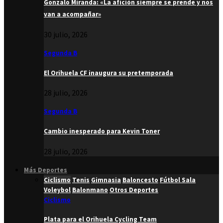
Gonzalo Miranda: «La afición siempre se prende y nos
van a acompañar»
30 julio, 2026
Segunda B
El Orihuela CF inaugura su pretemporada
28 julio, 2026
Segunda B
Cambio inesperado para Kevin Toner
28 julio, 2026
Más Deportes
Ciclismo
Tenis
Gimnasia
Baloncesto
Fútbol Sala
Voleybol
Balonmano
Otros Deportes
Ciclismo
Plata para el Orihuela Cycling Team