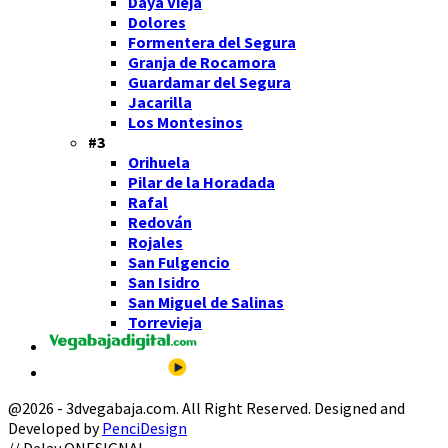
Daya Vieja
Dolores
Formentera del Segura
Granja de Rocamora
Guardamar del Segura
Jacarilla
Los Montesinos
#3
Orihuela
Pilar de la Horadada
Rafal
Redován
Rojales
San Fulgencio
San Isidro
San Miguel de Salinas
Torrevieja
@2026 - 3dvegabaja.com. All Right Reserved. Designed and
Developed by
PenciDesign
Facebook
Twitter
Instagram
Youtube
Email
// Delay ONESIGNAL