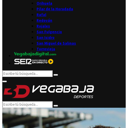
Orihuela
Pilar de la Horadada
Rafal
Redován
Rojales
San Fulgencio
San Isidro
San Miguel de Salinas
Torrevieja
Search
Search
for:
Facebook
Twitter
Instagram
Youtube
Email
Primary
Menu
Search
Search
for: