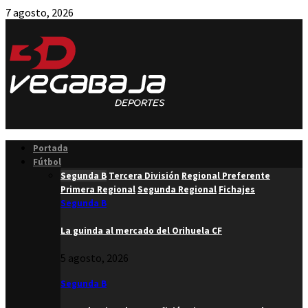
7 agosto, 2026
Facebook
Twitter
Instagram
Youtube
Email
Portada
Fútbol
Segunda B
Tercera División
Regional Preferente
Primera Regional
Segunda Regional
Fichajes
Segunda B
La guinda al mercado del Orihuela CF
5 agosto, 2026
Segunda B