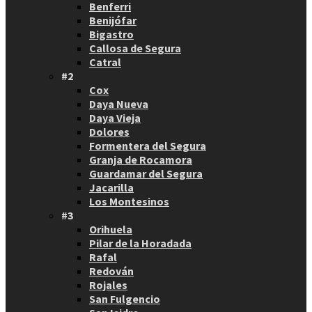
Benferri
Benijófar
Bigastro
Callosa de Segura
Catral
#2
Cox
Daya Nueva
Daya Vieja
Dolores
Formentera del Segura
Granja de Rocamora
Guardamar del Segura
Jacarilla
Los Montesinos
#3
Orihuela
Pilar de la Horadada
Rafal
Redován
Rojales
San Fulgencio