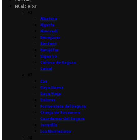
Municipios
#1
Albatera
Algorfa
Almoradí
Benejúzar
Benferri
Benijófar
Bigastro
Callosa de Segura
Catral
#2
Cox
Daya Nueva
Daya Vieja
Dolores
Formentera del Segura
Granja de Rocamora
Guardamar del Segura
Jacarilla
Los Montesinos
#3