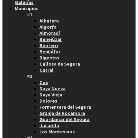
Galerías
Municipios
#1
Albatera
Algorfa
Almoradí
Benejúzar
Benferri
Benijófar
Bigastro
Callosa de Segura
Catral
#2
Cox
Daya Nueva
Daya Vieja
Dolores
Formentera del Segura
Granja de Rocamora
Guardamar del Segura
Jacarilla
Los Montesinos
#3