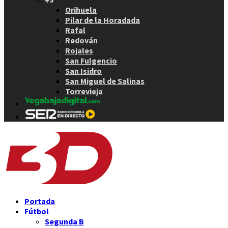
Orihuela
Pilar de la Horadada
Rafal
Redován
Rojales
San Fulgencio
San Isidro
San Miguel de Salinas
Torrevieja
Portada
Fútbol
Segunda B