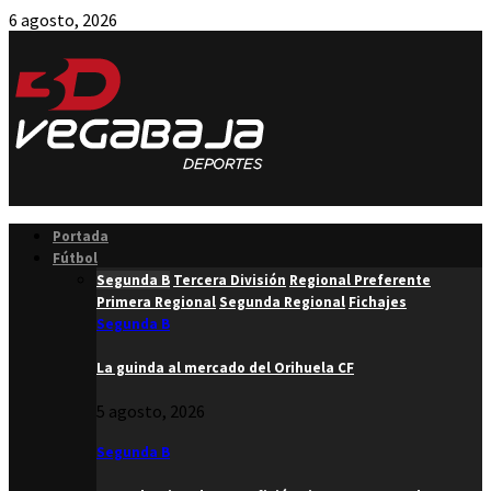
6 agosto, 2026
Facebook
Twitter
Instagram
Youtube
Email
Portada
Fútbol
Segunda B
Tercera División
Regional Preferente
Primera Regional
Segunda Regional
Fichajes
Segunda B
La guinda al mercado del Orihuela CF
5 agosto, 2026
Segunda B