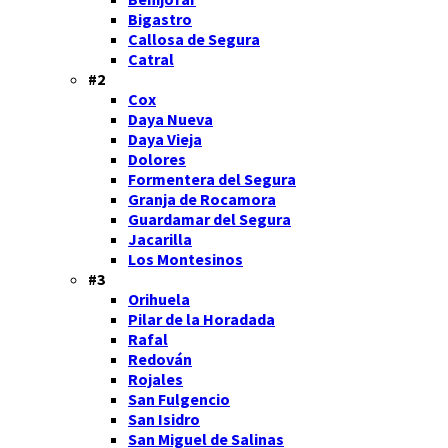
Bigastro
Callosa de Segura
Catral
#2
Cox
Daya Nueva
Daya Vieja
Dolores
Formentera del Segura
Granja de Rocamora
Guardamar del Segura
Jacarilla
Los Montesinos
#3
Orihuela
Pilar de la Horadada
Rafal
Redován
Rojales
San Fulgencio
San Isidro
San Miguel de Salinas