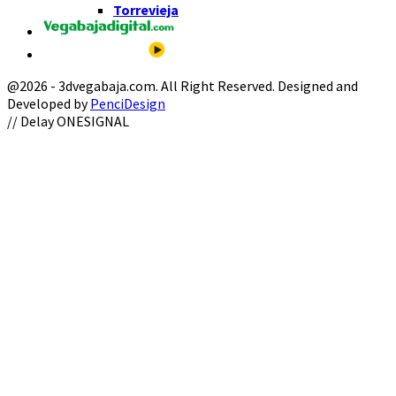
Torrevieja
@2026 - 3dvegabaja.com. All Right Reserved. Designed and
Developed by
PenciDesign
Facebook
Twitter
Instagram
Youtube
Email
// Delay ONESIGNAL