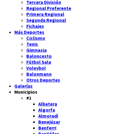
Tercera División
Regional Preferente
Primera Regional
Segunda Regional
Fichajes
Más Deportes
Ciclismo
Tenis
Gimnasia
Baloncesto
Fútbol Sala
Voleybol
Balonmano
Otros Deportes
Galerías
Municipios
#1
Albatera
Algorfa
Almoradí
Benejúzar
Benferri
Benijófar