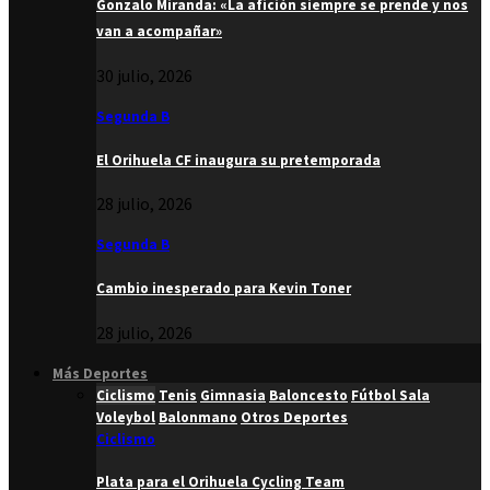
Gonzalo Miranda: «La afición siempre se prende y nos
van a acompañar»
30 julio, 2026
Segunda B
El Orihuela CF inaugura su pretemporada
28 julio, 2026
Segunda B
Cambio inesperado para Kevin Toner
28 julio, 2026
Más Deportes
Ciclismo
Tenis
Gimnasia
Baloncesto
Fútbol Sala
Voleybol
Balonmano
Otros Deportes
Ciclismo
Plata para el Orihuela Cycling Team