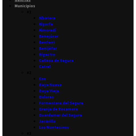
Municipios
#1
Albatera
Algorfa
Almoradí
Benejúzar
Benferri
Benijófar
Bigastro
Callosa de Segura
Catral
#2
Cox
Daya Nueva
Daya Vieja
Dolores
Formentera del Segura
Granja de Rocamora
Guardamar del Segura
Jacarilla
Los Montesinos
#3