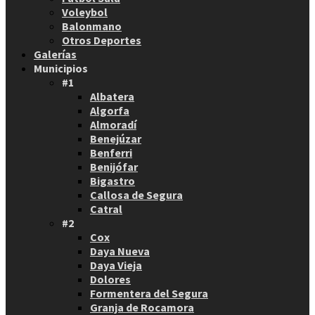
Voleybol
Balonmano
Otros Deportes
Galerías
Municipios
#1
Albatera
Algorfa
Almoradí
Benejúzar
Benferri
Benijófar
Bigastro
Callosa de Segura
Catral
#2
Cox
Daya Nueva
Daya Vieja
Dolores
Formentera del Segura
Granja de Rocamora