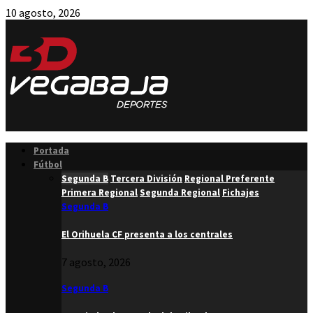
10 agosto, 2026
Facebook
Twitter
Instagram
Youtube
Email
Portada
Fútbol
Segunda B
Tercera División
Regional Preferente
Primera Regional
Segunda Regional
Fichajes
Segunda B
El Orihuela CF presenta a los centrales
7 agosto, 2026
Segunda B