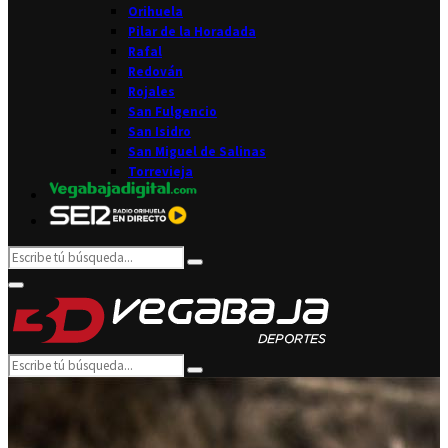
Orihuela
Pilar de la Horadada
Rafal
Redován
Rojales
San Fulgencio
San Isidro
San Miguel de Salinas
Torrevieja
Search
Search
for:
Facebook
Twitter
Instagram
Youtube
Email
Primary
Menu
Search
Search
for: