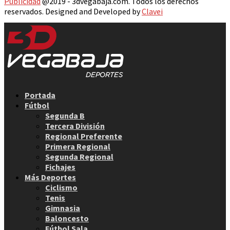
Publicidad
@2019 - 3dvegabaja.com. Todos los derechos
reservados. Designed and Developed by
Clavei
Facebook
Twitter
Instagram
Youtube
Email
Portada
Fútbol
Segunda B
Tercera División
Regional Preferente
Primera Regional
Segunda Regional
Fichajes
Más Deportes
Ciclismo
Tenis
Gimnasia
Baloncesto
Fútbol Sala