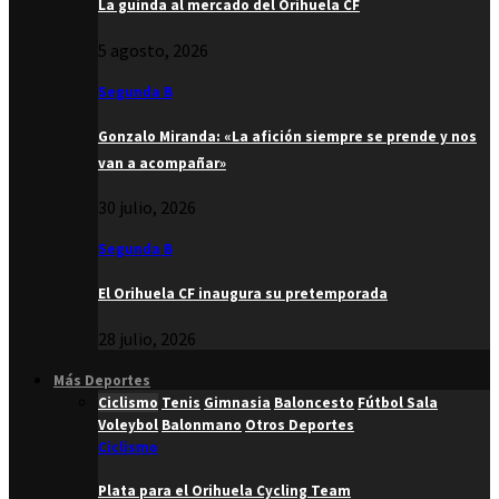
La guinda al mercado del Orihuela CF
5 agosto, 2026
Segunda B
Gonzalo Miranda: «La afición siempre se prende y nos
van a acompañar»
30 julio, 2026
Segunda B
El Orihuela CF inaugura su pretemporada
28 julio, 2026
Más Deportes
Ciclismo
Tenis
Gimnasia
Baloncesto
Fútbol Sala
Voleybol
Balonmano
Otros Deportes
Ciclismo
Plata para el Orihuela Cycling Team