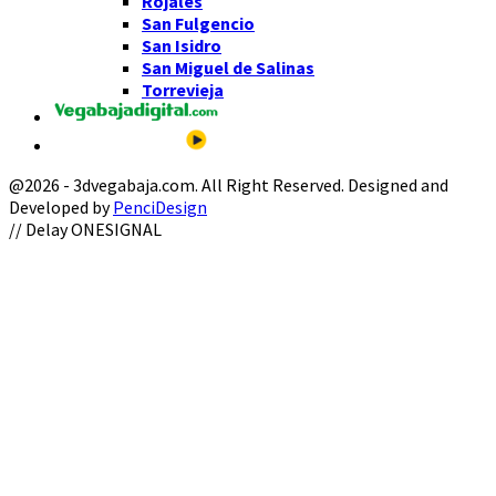
Rojales
San Fulgencio
San Isidro
San Miguel de Salinas
Torrevieja
@2026 - 3dvegabaja.com. All Right Reserved. Designed and
Developed by
PenciDesign
Facebook
Twitter
Instagram
Youtube
Email
// Delay ONESIGNAL