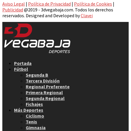
Aviso Legal
|
Política de Privacidad
|
Política de Cookies
|
Publicidad
@2019 - 3dvegabaja.com. Todos los derechos
reservados. Designed and Developed by
Clavei
Facebook
Twitter
Instagram
Youtube
Email
Portada
Fútbol
Segunda B
Tercera División
Regional Preferente
Primera Regional
Segunda Regional
Fichajes
Más Deportes
Ciclismo
Tenis
Gimnasia