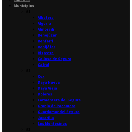
Municipios
#1
Albatera
Algorfa
Almoradí
Benejúzar
Benferri
Benijófar
Bigastro
Callosa de Segura
Catral
#2
Cox
Daya Nueva
Daya Vieja
Dolores
Formentera del Segura
Granja de Rocamora
Guardamar del Segura
Jacarilla
Los Montesinos
#3