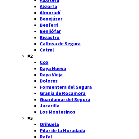
Algorfa
Almoradí
Benejúzar
Benferri
Benijófar
Bigastro
Callosa de Segura
Catral
#2
Cox
Daya Nueva
Daya Vieja
Dolores
Formentera del Segura
Granja de Rocamora
Guardamar del Segura
Jacarilla
Los Montesinos
#3
Orihuela
Pilar de la Horadada
Rafal