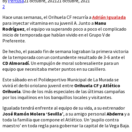
by
Pertusa
21 octubre, 2021
21 octubre, 2021
2
Hace unas semanas, el Orihuela CF recurría a
Adrián Igualada
para inyectar vitamina en su juvenil A. Junto a
Manu
Rodríguez
, el equipo va superando poco a poco el complicado
inicio de temporada que habían vivido en el Grupo V de
Preferente.
De hecho, el pasado fin de semana lograban la primera victoria
de la temporada con un contundente resultado de 3-6 ante el
CD Almoradí.
Un empujón de moral sobresaliente para un
equipo que necesitaba meter puntos en su casillero.
Este sábado en el Polideportivo Municipal de La Murada se
vivirá el derbi oriolano juvenil entre
Orihuela CF y Atlético
Orihuela
. Uno de los más especiales de las últimas campañas
por los inquilinos en los banquillos locales y visitantes.
Igualada tendrá enfrente al equipo de su vida, a su extrenador
José Ramón Molera ‘Sevilla’
, a su amigo personal
Abderra
y a
toda la familia que compone el Atlético. Un ‘pupilo contra
maestro’ en toda regla para gobernar la capital de la Vega Baja.