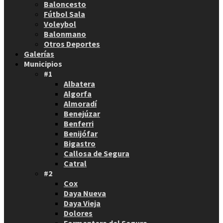
Baloncesto
Fútbol Sala
Voleybol
Balonmano
Otros Deportes
Galerías
Municipios
#1
Albatera
Algorfa
Almoradí
Benejúzar
Benferri
Benijófar
Bigastro
Callosa de Segura
Catral
#2
Cox
Daya Nueva
Daya Vieja
Dolores
Formentera del Segura