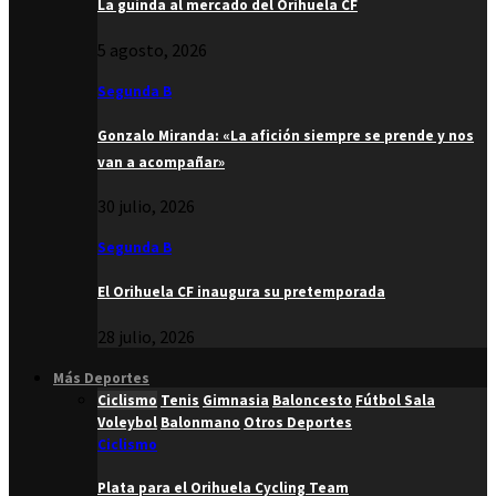
La guinda al mercado del Orihuela CF
5 agosto, 2026
Segunda B
Gonzalo Miranda: «La afición siempre se prende y nos
van a acompañar»
30 julio, 2026
Segunda B
El Orihuela CF inaugura su pretemporada
28 julio, 2026
Más Deportes
Ciclismo
Tenis
Gimnasia
Baloncesto
Fútbol Sala
Voleybol
Balonmano
Otros Deportes
Ciclismo
Plata para el Orihuela Cycling Team