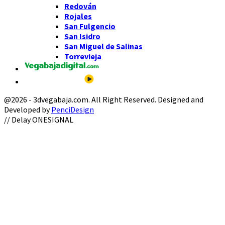
Redován
Rojales
San Fulgencio
San Isidro
San Miguel de Salinas
Torrevieja
@2026 - 3dvegabaja.com. All Right Reserved. Designed and
Developed by
PenciDesign
Facebook
Twitter
Instagram
Youtube
Email
// Delay ONESIGNAL