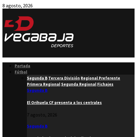
8 agosto, 2026
Facebook
Twitter
Instagram
Youtube
Email
Portada
Fútbol
Segunda B
Tercera División
Regional Preferente
Primera Regional
Segunda Regional
Fichajes
Segunda B
El Orihuela CF presenta a los centrales
7 agosto, 2026
Segunda B