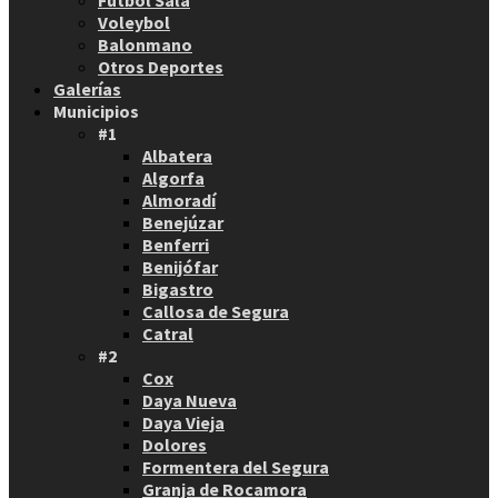
Fútbol Sala
Voleybol
Balonmano
Otros Deportes
Galerías
Municipios
#1
Albatera
Algorfa
Almoradí
Benejúzar
Benferri
Benijófar
Bigastro
Callosa de Segura
Catral
#2
Cox
Daya Nueva
Daya Vieja
Dolores
Formentera del Segura
Granja de Rocamora