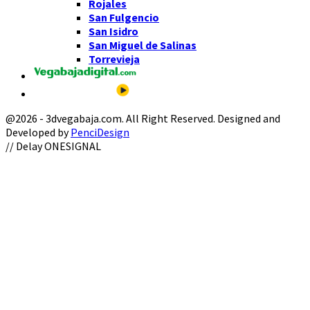
Rojales
San Fulgencio
San Isidro
San Miguel de Salinas
Torrevieja
@2026 - 3dvegabaja.com. All Right Reserved. Designed and
Developed by
PenciDesign
Facebook
Twitter
Instagram
Youtube
Email
// Delay ONESIGNAL