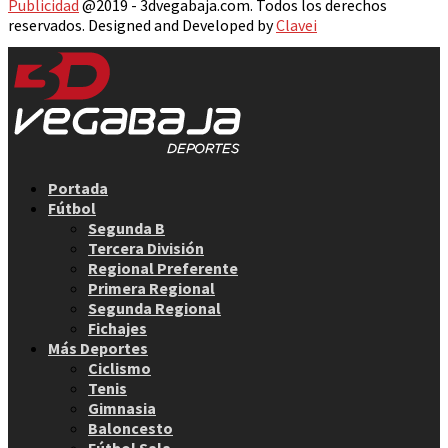
Publicidad
@2019 - 3dvegabaja.com. Todos los derechos
reservados. Designed and Developed by
Clavei
Facebook
Twitter
Instagram
Youtube
Email
Portada
Fútbol
Segunda B
Tercera División
Regional Preferente
Primera Regional
Segunda Regional
Fichajes
Más Deportes
Ciclismo
Tenis
Gimnasia
Baloncesto