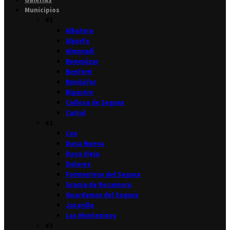
Municipios
#1
Albatera
Algorfa
Almoradí
Benejúzar
Benferri
Benijófar
Bigastro
Callosa de Segura
Catral
#2
Cox
Daya Nueva
Daya Vieja
Dolores
Formentera del Segura
Granja de Rocamora
Guardamar del Segura
Jacarilla
Los Montesinos
#3