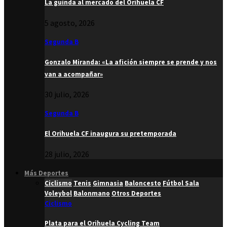
La guinda al mercado del Orihuela CF
5 agosto, 2026
Segunda B
Gonzalo Miranda: «La afición siempre se prende y nos
van a acompañar»
30 julio, 2026
Segunda B
El Orihuela CF inaugura su pretemporada
28 julio, 2026
Más Deportes
Ciclismo
Tenis
Gimnasia
Baloncesto
Fútbol Sala
Voleybol
Balonmano
Otros Deportes
Ciclismo
Plata para el Orihuela Cycling Team