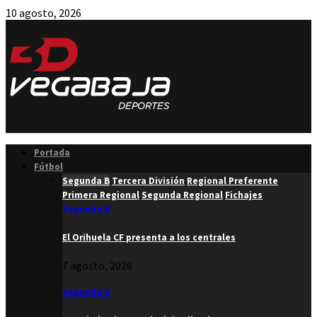
10 agosto, 2026
Facebook
Twitter
Instagram
Youtube
Email
Portada
Fútbol
Segunda B
Tercera División
Regional Preferente
Primera Regional
Segunda Regional
Fichajes
Segunda B
El Orihuela CF presenta a los centrales
7 agosto, 2026
Segunda B