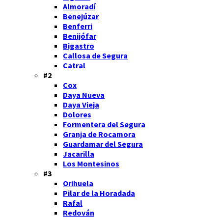
Almoradí
Benejúzar
Benferri
Benijófar
Bigastro
Callosa de Segura
Catral
#2
Cox
Daya Nueva
Daya Vieja
Dolores
Formentera del Segura
Granja de Rocamora
Guardamar del Segura
Jacarilla
Los Montesinos
#3
Orihuela
Pilar de la Horadada
Rafal
Redován