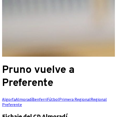
Pruno vuelve a
Preferente
Algorfa
Almoradí
Benferri
Fútbol
Primera Regional
Regional
Preferente
Fichaje del CD Almoradí