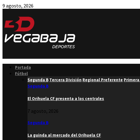
9 agosto, 2026
Facebook
Twitter
Instagram
Youtube
Email
Portada
Fútbol
Segunda B
Tercera División
Regional Preferente
Primera
Segunda B
El Orihuela CF presenta a los centrales
7 agosto, 2026
Segunda B
La guinda al mercado del Orihuela CF