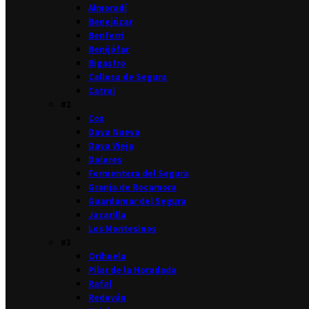
Almoradí
Benejúzar
Benferri
Benijófar
Bigastro
Callosa de Segura
Catral
#2
Cox
Daya Nueva
Daya Vieja
Dolores
Formentera del Segura
Granja de Rocamora
Guardamar del Segura
Jacarilla
Los Montesinos
#3
Orihuela
Pilar de la Horadada
Rafal
Redován