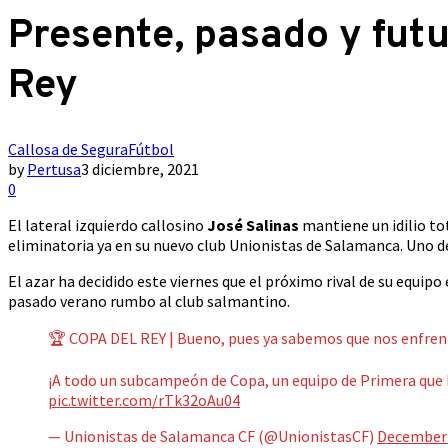
Presente, pasado y futu
Rey
Callosa de Segura
Fútbol
by
Pertusa
3 diciembre, 2021
0
El lateral izquierdo callosino
José Salinas
mantiene un idilio to
eliminatoria ya en su nuevo club Unionistas de Salamanca. Uno d
El azar ha decidido este viernes que el próximo rival de su equipo
pasado verano rumbo al club salmantino.
🏆 COPA DEL REY | Bueno, pues ya sabemos que nos enfre
¡A todo un subcampeón de Copa, un equipo de Primera que 
pic.twitter.com/rTk32oAu04
— Unionistas de Salamanca CF (@UnionistasCF)
December 