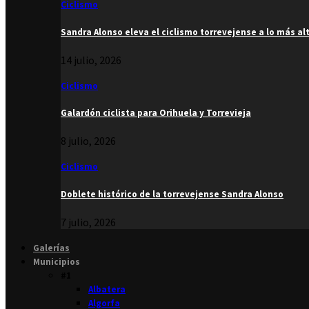
Ciclismo
Sandra Alonso eleva el ciclismo torrevejense a lo más al
14 julio, 2026
Ciclismo
Galardón ciclista para Orihuela y Torrevieja
8 julio, 2026
Ciclismo
Doblete histórico de la torrevejense Sandra Alonso
7 julio, 2026
Galerías
Municipios
#1
Albatera
Algorfa