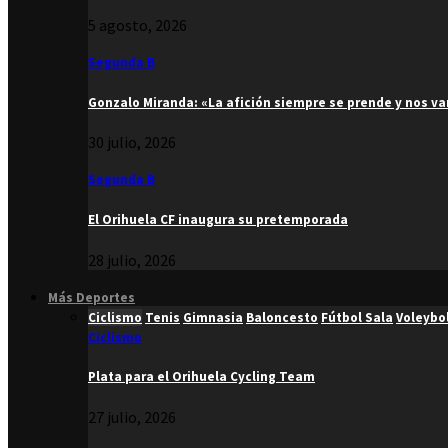
5 agosto, 2026
Segunda B
Gonzalo Miranda: «La afición siempre se prende y nos v
30 julio, 2026
Segunda B
El Orihuela CF inaugura su pretemporada
28 julio, 2026
Más Deportes
Ciclismo
Tenis
Gimnasia
Baloncesto
Fútbol Sala
Voleybo
Ciclismo
Plata para el Orihuela Cycling Team
27 julio, 2026