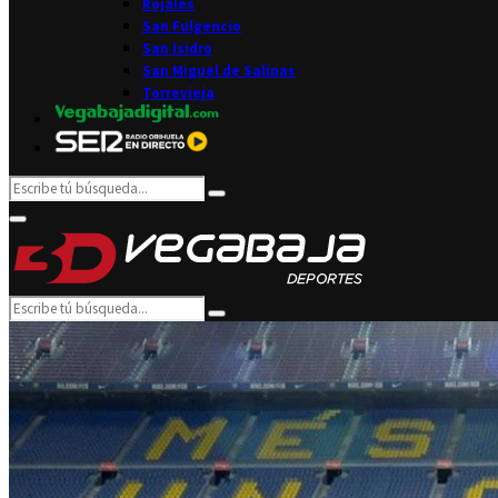
Rojales
San Fulgencio
San Isidro
San Miguel de Salinas
Torrevieja
Search
Search
for:
Facebook
Twitter
Instagram
Youtube
Email
Primary
Menu
Search
Search
for: