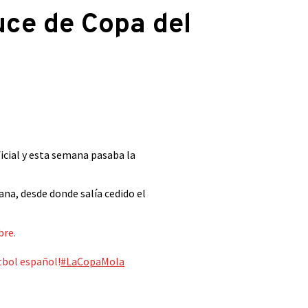
uce de Copa del
icial y esta semana pasaba la
tana, desde donde salía cedido el
bre.
tbol español!
#LaCopaMola