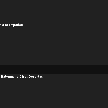
an a acompañar»
l
Balonmano
Otros Deportes