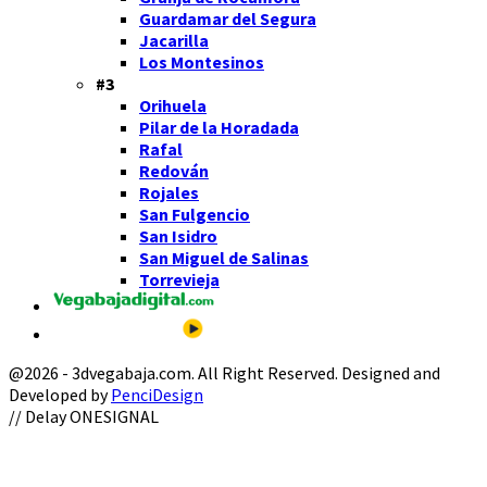
Guardamar del Segura
Jacarilla
Los Montesinos
#3
Orihuela
Pilar de la Horadada
Rafal
Redován
Rojales
San Fulgencio
San Isidro
San Miguel de Salinas
Torrevieja
@2026 - 3dvegabaja.com. All Right Reserved. Designed and
Developed by
PenciDesign
Facebook
Twitter
Instagram
Youtube
Email
// Delay ONESIGNAL