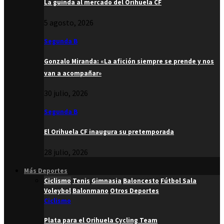
La guinda al mercado del Orihuela CF
5 agosto, 2026
Segunda B
Gonzalo Miranda: «La afición siempre se prende y nos
van a acompañar»
30 julio, 2026
Segunda B
El Orihuela CF inaugura su pretemporada
28 julio, 2026
Más Deportes
Ciclismo
Tenis
Gimnasia
Baloncesto
Fútbol Sala
Voleybol
Balonmano
Otros Deportes
Ciclismo
Plata para el Orihuela Cycling Team