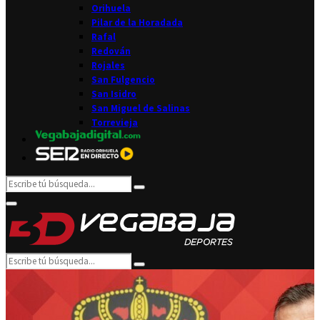
Orihuela
Pilar de la Horadada
Rafal
Redován
Rojales
San Fulgencio
San Isidro
San Miguel de Salinas
Torrevieja
Search
Search
for:
Facebook
Twitter
Instagram
Youtube
Email
Primary
Menu
Search
Search
for: