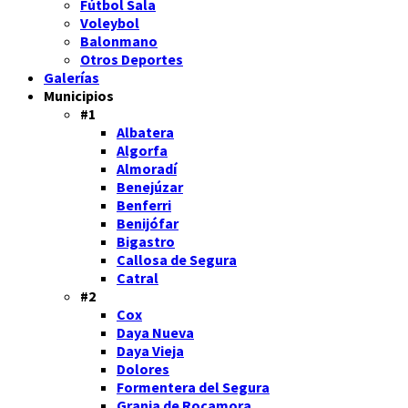
Fútbol Sala
Voleybol
Balonmano
Otros Deportes
Galerías
Municipios
#1
Albatera
Algorfa
Almoradí
Benejúzar
Benferri
Benijófar
Bigastro
Callosa de Segura
Catral
#2
Cox
Daya Nueva
Daya Vieja
Dolores
Formentera del Segura
Granja de Rocamora