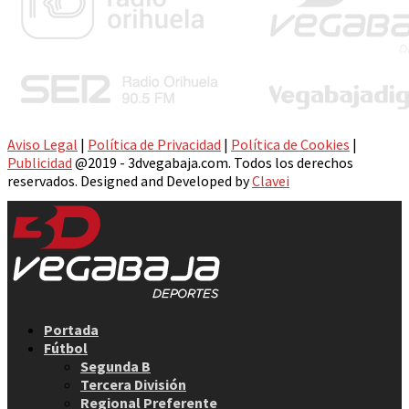
Aviso Legal
|
Política de Privacidad
|
Política de Cookies
|
Publicidad
@2019 - 3dvegabaja.com. Todos los derechos
reservados. Designed and Developed by
Clavei
Facebook
Twitter
Instagram
Youtube
Email
Portada
Fútbol
Segunda B
Tercera División
Regional Preferente