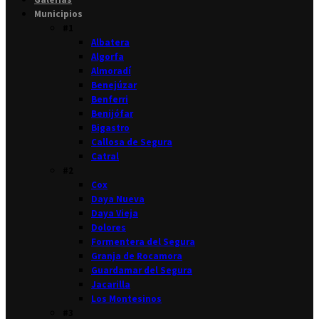
Municipios
#1
Albatera
Algorfa
Almoradí
Benejúzar
Benferri
Benijófar
Bigastro
Callosa de Segura
Catral
#2
Cox
Daya Nueva
Daya Vieja
Dolores
Formentera del Segura
Granja de Rocamora
Guardamar del Segura
Jacarilla
Los Montesinos
#3