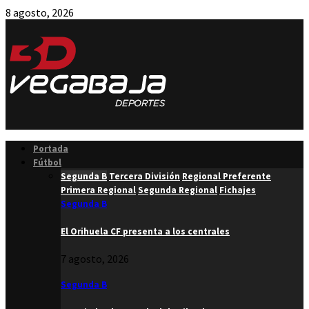
8 agosto, 2026
Facebook
Twitter
Instagram
Youtube
Email
Portada
Fútbol
Segunda B
Tercera División
Regional Preferente
Primera Regional
Segunda Regional
Fichajes
Segunda B
El Orihuela CF presenta a los centrales
7 agosto, 2026
Segunda B