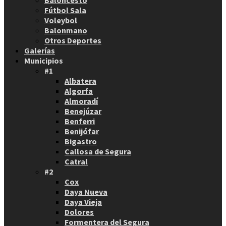
Baloncesto
Fútbol Sala
Voleybol
Balonmano
Otros Deportes
Galerías
Municipios
#1
Albatera
Algorfa
Almoradí
Benejúzar
Benferri
Benijófar
Bigastro
Callosa de Segura
Catral
#2
Cox
Daya Nueva
Daya Vieja
Dolores
Formentera del Segura