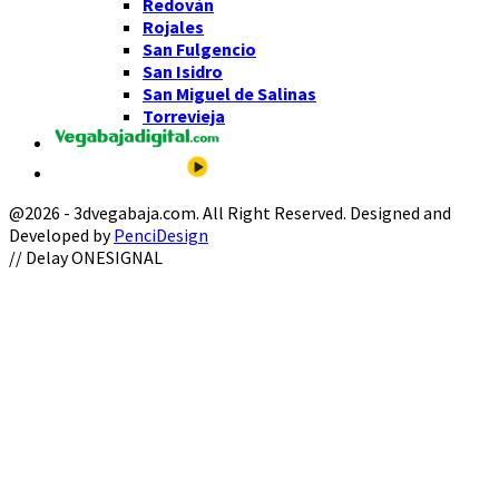
Redován
Rojales
San Fulgencio
San Isidro
San Miguel de Salinas
Torrevieja
@2026 - 3dvegabaja.com. All Right Reserved. Designed and
Developed by
PenciDesign
Facebook
Twitter
Instagram
Youtube
Email
// Delay ONESIGNAL