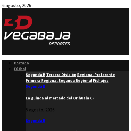
6 agosto, 2026
Facebook
Twitter
Instagram
Youtube
Email
Portada
Fútbol
Segunda B
Tercera División
Regional Preferente
Primera Regional
Segunda Regional
Fichajes
Segunda B
La guinda al mercado del Orihuela CF
5 agosto, 2026
Segunda B