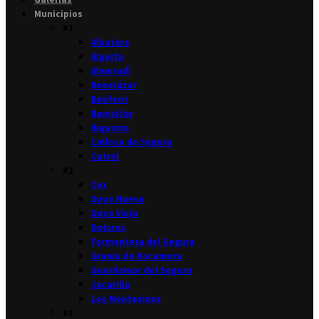
Municipios
#1
Albatera
Algorfa
Almoradí
Benejúzar
Benferri
Benijófar
Bigastro
Callosa de Segura
Catral
#2
Cox
Daya Nueva
Daya Vieja
Dolores
Formentera del Segura
Granja de Rocamora
Guardamar del Segura
Jacarilla
Los Montesinos
#3