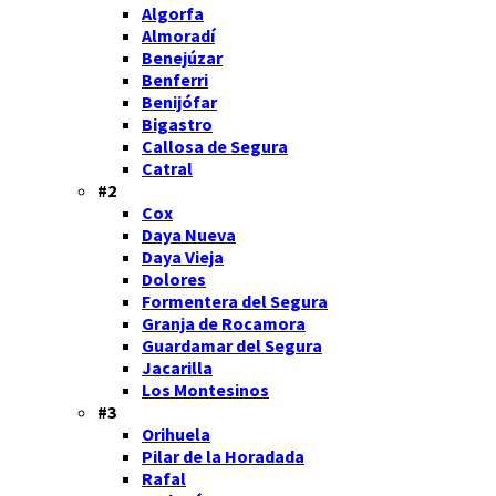
Algorfa
Almoradí
Benejúzar
Benferri
Benijófar
Bigastro
Callosa de Segura
Catral
#2
Cox
Daya Nueva
Daya Vieja
Dolores
Formentera del Segura
Granja de Rocamora
Guardamar del Segura
Jacarilla
Los Montesinos
#3
Orihuela
Pilar de la Horadada
Rafal