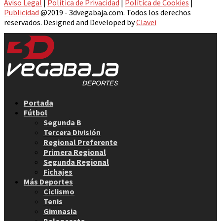
Aviso Legal
|
Política de Privacidad
|
Política de Cookies
|
Publicidad
@2019 - 3dvegabaja.com. Todos los derechos
reservados. Designed and Developed by
Clavei
Facebook
Twitter
Instagram
Youtube
Email
Portada
Fútbol
Segunda B
Tercera División
Regional Preferente
Primera Regional
Segunda Regional
Fichajes
Más Deportes
Ciclismo
Tenis
Gimnasia