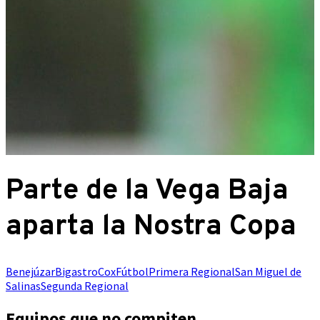
Parte de la Vega Baja
aparta la Nostra Copa
Benejúzar
Bigastro
Cox
Fútbol
Primera Regional
San Miguel de
Salinas
Segunda Regional
Equipos que no compiten