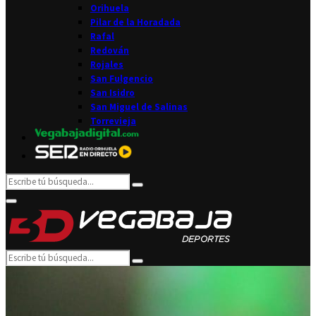
Orihuela
Pilar de la Horadada
Rafal
Redován
Rojales
San Fulgencio
San Isidro
San Miguel de Salinas
Torrevieja
Search
Search
for:
Facebook
Twitter
Instagram
Youtube
Email
Primary
Menu
Search
Search
for: