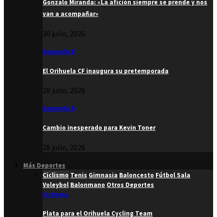
Gonzalo Miranda: «La afición siempre se prende y nos
van a acompañar»
30 julio, 2026
Segunda B
El Orihuela CF inaugura su pretemporada
28 julio, 2026
Segunda B
Cambio inesperado para Kevin Toner
28 julio, 2026
Más Deportes
Ciclismo
Tenis
Gimnasia
Baloncesto
Fútbol Sala
Voleybol
Balonmano
Otros Deportes
Ciclismo
Plata para el Orihuela Cycling Team