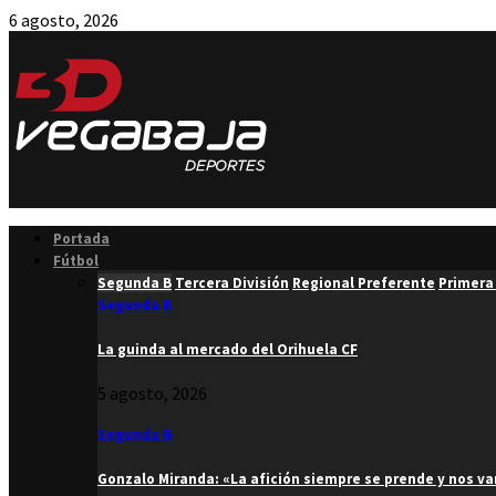
6 agosto, 2026
Facebook
Twitter
Instagram
Youtube
Email
Portada
Fútbol
Segunda B
Tercera División
Regional Preferente
Primera
Segunda B
La guinda al mercado del Orihuela CF
5 agosto, 2026
Segunda B
Gonzalo Miranda: «La afición siempre se prende y nos v