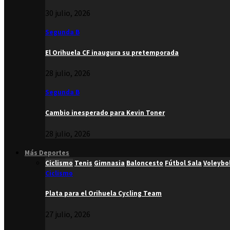
30 julio, 2026
Segunda B
El Orihuela CF inaugura su pretemporada
28 julio, 2026
Segunda B
Cambio inesperado para Kevin Toner
28 julio, 2026
Más Deportes
Ciclismo
Tenis
Gimnasia
Baloncesto
Fútbol Sala
Voleybo
Ciclismo
Plata para el Orihuela Cycling Team
27 julio, 2026