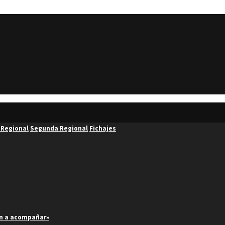
 Regional
Segunda Regional
Fichajes
an a acompañar»