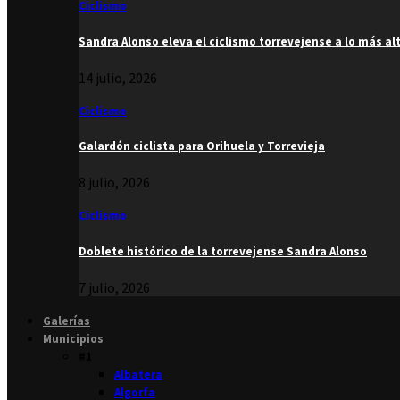
Ciclismo
Sandra Alonso eleva el ciclismo torrevejense a lo más al
14 julio, 2026
Ciclismo
Galardón ciclista para Orihuela y Torrevieja
8 julio, 2026
Ciclismo
Doblete histórico de la torrevejense Sandra Alonso
7 julio, 2026
Galerías
Municipios
#1
Albatera
Algorfa