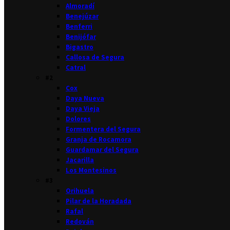
Almoradí
Benejúzar
Benferri
Benijófar
Bigastro
Callosa de Segura
Catral
#2
Cox
Daya Nueva
Daya Vieja
Dolores
Formentera del Segura
Granja de Rocamora
Guardamar del Segura
Jacarilla
Los Montesinos
#3
Orihuela
Pilar de la Horadada
Rafal
Redován