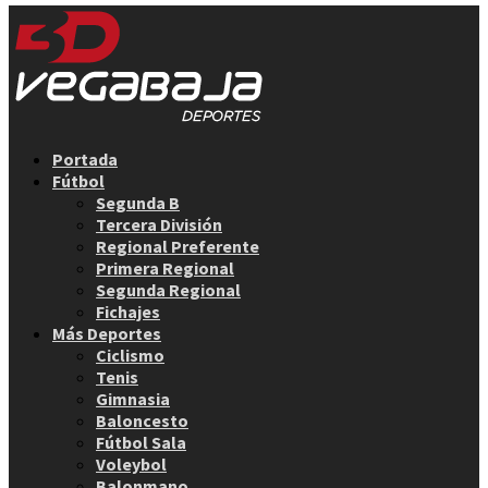
Facebook
Twitter
Instagram
Youtube
Email
Portada
Fútbol
Segunda B
Tercera División
Regional Preferente
Primera Regional
Segunda Regional
Fichajes
Más Deportes
Ciclismo
Tenis
Gimnasia
Baloncesto
Fútbol Sala
Voleybol
Balonmano