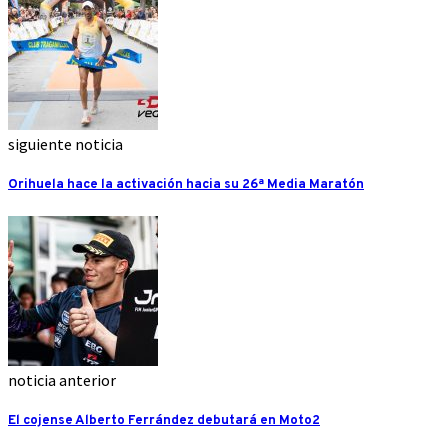
siguiente noticia
Orihuela hace la activación hacia su 26ª Media Maratón
noticia anterior
El cojense Alberto Ferrández debutará en Moto2