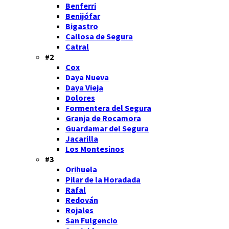
Benferri
Benijófar
Bigastro
Callosa de Segura
Catral
#2
Cox
Daya Nueva
Daya Vieja
Dolores
Formentera del Segura
Granja de Rocamora
Guardamar del Segura
Jacarilla
Los Montesinos
#3
Orihuela
Pilar de la Horadada
Rafal
Redován
Rojales
San Fulgencio