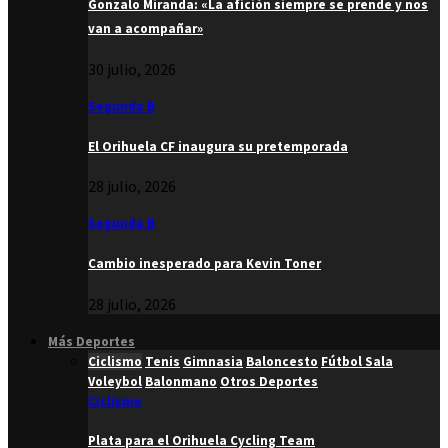
Gonzalo Miranda: «La afición siempre se prende y nos
van a acompañar»
30 julio, 2026
Segunda B
El Orihuela CF inaugura su pretemporada
28 julio, 2026
Segunda B
Cambio inesperado para Kevin Toner
28 julio, 2026
Más Deportes
Ciclismo
Tenis
Gimnasia
Baloncesto
Fútbol Sala
Voleybol
Balonmano
Otros Deportes
Ciclismo
Plata para el Orihuela Cycling Team