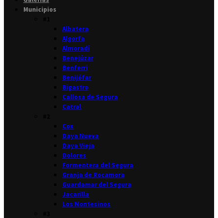
Municipios
#1
Albatera
Algorfa
Almoradí
Benejúzar
Benferri
Benijófar
Bigastro
Callosa de Segura
Catral
#2
Cox
Daya Nueva
Daya Vieja
Dolores
Formentera del Segura
Granja de Rocamora
Guardamar del Segura
Jacarilla
Los Montesinos
#3