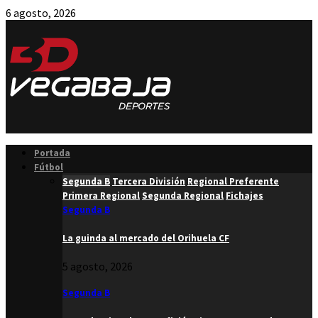
6 agosto, 2026
Facebook
Twitter
Instagram
Youtube
Email
Portada
Fútbol
Segunda B
Tercera División
Regional Preferente
Primera Regional
Segunda Regional
Fichajes
Segunda B
La guinda al mercado del Orihuela CF
5 agosto, 2026
Segunda B