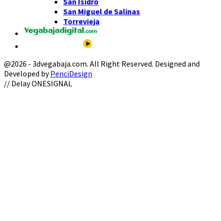
San Isidro
San Miguel de Salinas
Torrevieja
@2026 - 3dvegabaja.com. All Right Reserved. Designed and
Developed by
PenciDesign
Facebook
Twitter
Instagram
Youtube
Email
// Delay ONESIGNAL