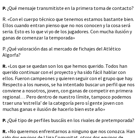
P.
¿Qué mensaje transmitiste en la primera toma de contacto?
R. «Con el cuerpo técnico que tenemos estamos bastante bien.
Ellos cuando entran pienso que no nos conocen y la cosa será
seria. Esto es lo que vi yo de los jugadores. Con mucha ilusión y
ganas de comenzar la temporada»
P. ¿Qué valoración das al mercado de fichajes del Atlético
Algorfa?
R.
«Los que se quedan son los que hemos querido. Todos han
querido continuar con el proyecto y ha sido fácil hablar con
ellos. Fueron campeones y quieren seguir con el grupo que hay.
Respecto a los nuevos, se ha intentado buscar un perfil que nos
conviene a nosotros, joven, con ganas de competir en primera
regional… Pero dentro de nuestro límite, tampoco podemos
traer una ‘estrella’ de la categoría pero sí gente joven con
muchas ganas e ilusión de hacerlo bien este año»
P.
¿Qué tipo de perfiles buscáis en los rivales de pretemporada?
R.
«No queremos enfrentarnos a ninguno que nos conozca. Han
sido dos equipos de Lliga Comunitat, otros dos equipos de