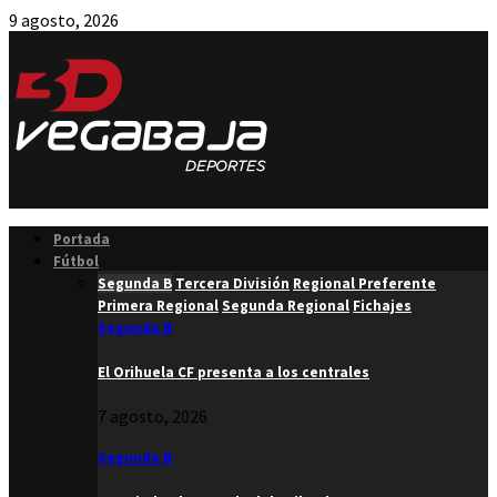
9 agosto, 2026
Facebook
Twitter
Instagram
Youtube
Email
Portada
Fútbol
Segunda B
Tercera División
Regional Preferente
Primera Regional
Segunda Regional
Fichajes
Segunda B
El Orihuela CF presenta a los centrales
7 agosto, 2026
Segunda B