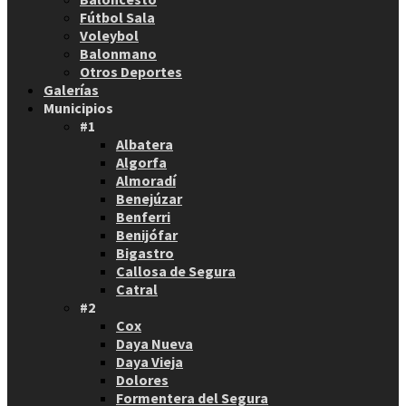
Fútbol Sala
Voleybol
Balonmano
Otros Deportes
Galerías
Municipios
#1
Albatera
Algorfa
Almoradí
Benejúzar
Benferri
Benijófar
Bigastro
Callosa de Segura
Catral
#2
Cox
Daya Nueva
Daya Vieja
Dolores
Formentera del Segura