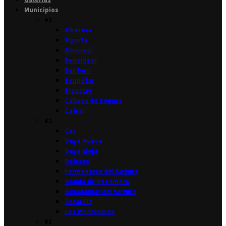
Municipios
#1
Albatera
Algorfa
Almoradí
Benejúzar
Benferri
Benijófar
Bigastro
Callosa de Segura
Catral
#2
Cox
Daya Nueva
Daya Vieja
Dolores
Formentera del Segura
Granja de Rocamora
Guardamar del Segura
Jacarilla
Los Montesinos
#3