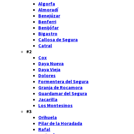
Algorfa
Almoradí
Benejúzar
Benferri
Benijófar
Bigastro
Callosa de Segura
Catral
#2
Cox
Daya Nueva
Daya Vieja
Dolores
Formentera del Segura
Granja de Rocamora
Guardamar del Segura
Jacarilla
Los Montesinos
#3
Orihuela
Pilar de la Horadada
Rafal