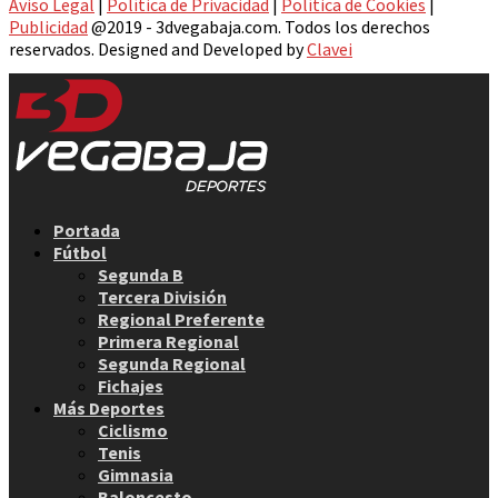
Aviso Legal
|
Política de Privacidad
|
Política de Cookies
|
Publicidad
@2019 - 3dvegabaja.com. Todos los derechos
reservados. Designed and Developed by
Clavei
Facebook
Twitter
Instagram
Youtube
Email
Portada
Fútbol
Segunda B
Tercera División
Regional Preferente
Primera Regional
Segunda Regional
Fichajes
Más Deportes
Ciclismo
Tenis
Gimnasia
Baloncesto