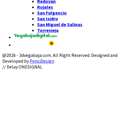
Redován
Rojales
San Fulgencio
San Isidro
San Miguel de Salinas
Torrevieja
@2026 - 3dvegabaja.com. All Right Reserved. Designed and
Developed by
PenciDesign
Facebook
Twitter
Instagram
Youtube
Email
// Delay ONESIGNAL