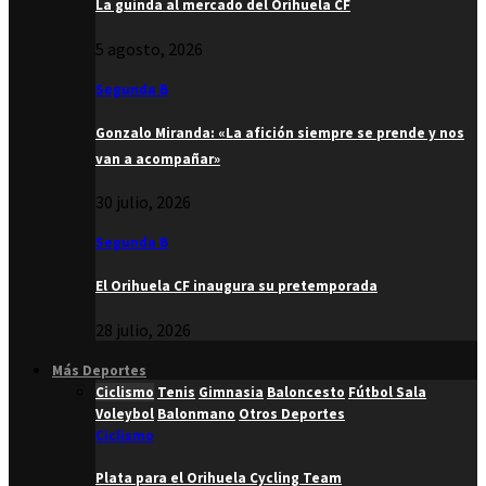
La guinda al mercado del Orihuela CF
5 agosto, 2026
Segunda B
Gonzalo Miranda: «La afición siempre se prende y nos
van a acompañar»
30 julio, 2026
Segunda B
El Orihuela CF inaugura su pretemporada
28 julio, 2026
Más Deportes
Ciclismo
Tenis
Gimnasia
Baloncesto
Fútbol Sala
Voleybol
Balonmano
Otros Deportes
Ciclismo
Plata para el Orihuela Cycling Team