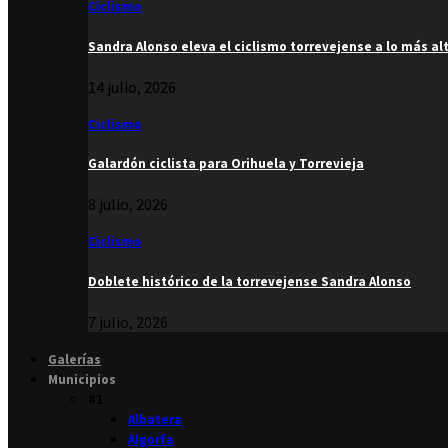
Ciclismo
Sandra Alonso eleva el ciclismo torrevejense a lo más al
14 julio, 2026
Ciclismo
Galardón ciclista para Orihuela y Torrevieja
8 julio, 2026
Ciclismo
Doblete histórico de la torrevejense Sandra Alonso
7 julio, 2026
Galerías
Municipios
#1
Albatera
Algorfa