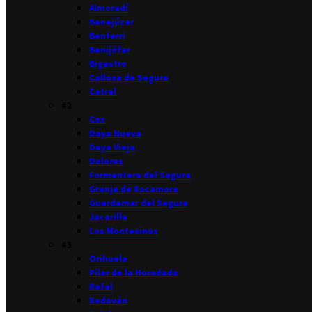
Almoradí
Benejúzar
Benferri
Benijófar
Bigastro
Callosa de Segura
Catral
#2
Cox
Daya Nueva
Daya Vieja
Dolores
Formentera del Segura
Granja de Rocamora
Guardamar del Segura
Jacarilla
Los Montesinos
#3
Orihuela
Pilar de la Horadada
Rafal
Redován