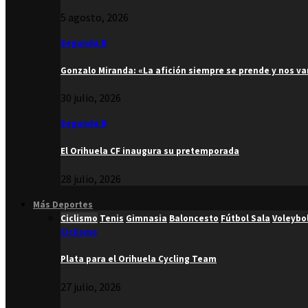
5 agosto, 2026
Segunda B
Gonzalo Miranda: «La afición siempre se prende y nos v
30 julio, 2026
Segunda B
El Orihuela CF inaugura su pretemporada
28 julio, 2026
Más Deportes
Ciclismo
Tenis
Gimnasia
Baloncesto
Fútbol Sala
Voleybo
Ciclismo
Plata para el Orihuela Cycling Team
27 julio, 2026