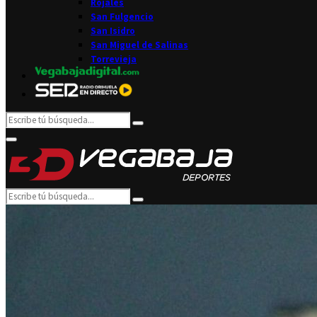
Rojales
San Fulgencio
San Isidro
San Miguel de Salinas
Torrevieja
Search
Search
for:
Facebook
Twitter
Instagram
Youtube
Email
Primary
Menu
Search
Search
for: