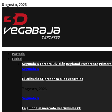
8 agosto, 2026
Facebook
Twitter
Instagram
Youtube
Email
Portada
Fútbol
Segunda B
Tercera División
Regional Preferente
Primera
Segunda B
El Orihuela CF presenta a los centrales
7 agosto, 2026
Segunda B
La guinda al mercado del Orihuela CF