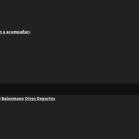
an a acompañar»
l
Balonmano
Otros Deportes