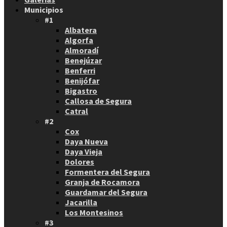
Municipios
#1
Albatera
Algorfa
Almoradí
Benejúzar
Benferri
Benijófar
Bigastro
Callosa de Segura
Catral
#2
Cox
Daya Nueva
Daya Vieja
Dolores
Formentera del Segura
Granja de Rocamora
Guardamar del Segura
Jacarilla
Los Montesinos
#3