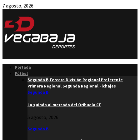
7 agosto, 2026
Facebook
Twitter
Instagram
Youtube
Email
Portada
Fútbol
Segunda B
Tercera División
Regional Preferente
Primera Regional
Segunda Regional
Fichajes
Segunda B
La guinda al mercado del Orihuela CF
5 agosto, 2026
Segunda B