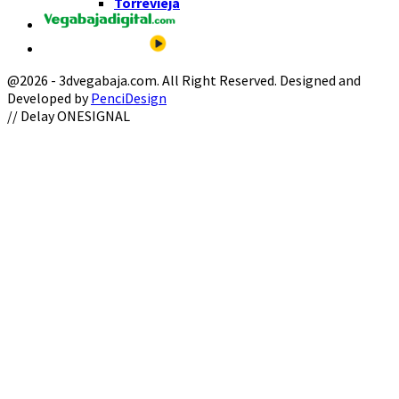
Torrevieja
@2026 - 3dvegabaja.com. All Right Reserved. Designed and
Developed by
PenciDesign
Facebook
Twitter
Instagram
Youtube
Email
// Delay ONESIGNAL