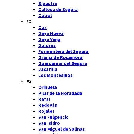
Bigastro
Callosa de Segura
Catral
#2
Cox
Daya Nueva
Daya Vieja
Dolores
Formentera del Segura
Granja de Rocamora
Guardamar del Segura
Jacarilla
Los Montesinos
#3
Orihuela
Pilar de la Horadada
Rafal
Redován
Rojales
San Fulgencio
San Isidro
San Miguel de Salinas