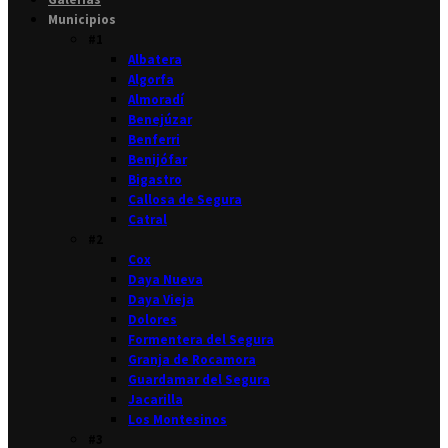
Municipios
#1
Albatera
Algorfa
Almoradí
Benejúzar
Benferri
Benijófar
Bigastro
Callosa de Segura
Catral
#2
Cox
Daya Nueva
Daya Vieja
Dolores
Formentera del Segura
Granja de Rocamora
Guardamar del Segura
Jacarilla
Los Montesinos
#3