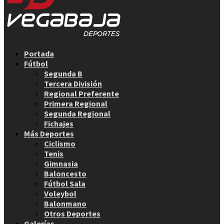
Facebook
Twitter
Instagram
Youtube
Email
Portada
Fútbol
Segunda B
Tercera División
Regional Preferente
Primera Regional
Segunda Regional
Fichajes
Más Deportes
Ciclismo
Tenis
Gimnasia
Baloncesto
Fútbol Sala
Voleybol
Balonmano
Otros Deportes
Galerías