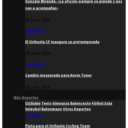
Gonzalo Miranda: «La afición siempre se prende y nos
van a acompañar»
30 julio, 2026
Segunda B
El Orihuela CF inaugura su pretemporada
28 julio, 2026
Segunda B
Cambio inesperado para Kevin Toner
28 julio, 2026
Más Deportes
Ciclismo
Tenis
Gimnasia
Baloncesto
Fútbol Sala
Voleybol
Balonmano
Otros Deportes
Ciclismo
Plata para el Orihuela Cycling Team