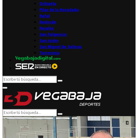
Orihuela
Pilar de la Horadada
Rafal
Redován
Rojales
San Fulgencio
San Isidro
San Miguel de Salinas
Torrevieja
Search
Search
for:
Facebook
Twitter
Instagram
Youtube
Email
Primary
Menu
Search
Search
for: