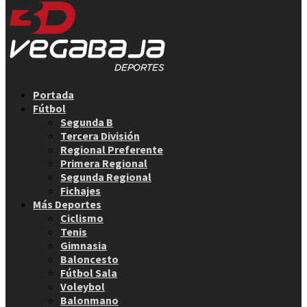
Facebook
Twitter
Instagram
Youtube
Email
Portada
Fútbol
Segunda B
Tercera División
Regional Preferente
Primera Regional
Segunda Regional
Fichajes
Más Deportes
Ciclismo
Tenis
Gimnasia
Baloncesto
Fútbol Sala
Voleybol
Balonmano