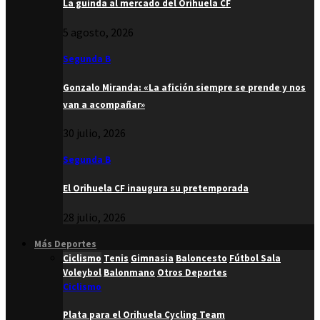
La guinda al mercado del Orihuela CF
5 agosto, 2026
Segunda B
Gonzalo Miranda: «La afición siempre se prende y nos
van a acompañar»
30 julio, 2026
Segunda B
El Orihuela CF inaugura su pretemporada
28 julio, 2026
Más Deportes
Ciclismo
Tenis
Gimnasia
Baloncesto
Fútbol Sala
Voleybol
Balonmano
Otros Deportes
Ciclismo
Plata para el Orihuela Cycling Team