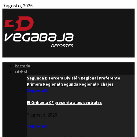
9 agosto, 2026
Facebook
Twitter
Instagram
Youtube
Email
Portada
Fútbol
Segunda B
Tercera División
Regional Preferente
Primera Regional
Segunda Regional
Fichajes
Segunda B
El Orihuela CF presenta a los centrales
7 agosto, 2026
Segunda B