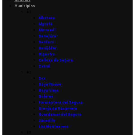
Municipios
#1
Albatera
Algorfa
Almoradí
Benejúzar
Benferri
Benijófar
Bigastro
Callosa de Segura
Catral
#2
Cox
Daya Nueva
Daya Vieja
Dolores
Formentera del Segura
Granja de Rocamora
Guardamar del Segura
Jacarilla
Los Montesinos
#3