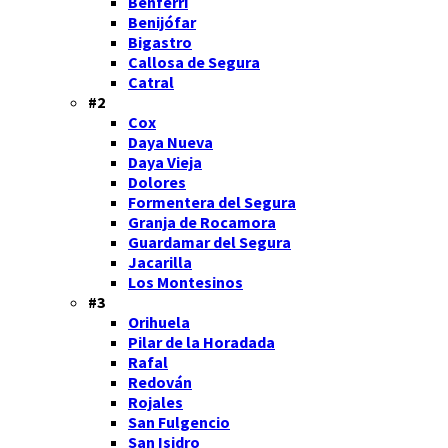
Benferri
Benijófar
Bigastro
Callosa de Segura
Catral
#2
Cox
Daya Nueva
Daya Vieja
Dolores
Formentera del Segura
Granja de Rocamora
Guardamar del Segura
Jacarilla
Los Montesinos
#3
Orihuela
Pilar de la Horadada
Rafal
Redován
Rojales
San Fulgencio
San Isidro