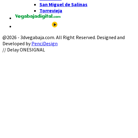
San Miguel de Salinas
Torrevieja
@2026 - 3dvegabaja.com. All Right Reserved. Designed and
Developed by
PenciDesign
Facebook
Twitter
Instagram
Youtube
Email
// Delay ONESIGNAL