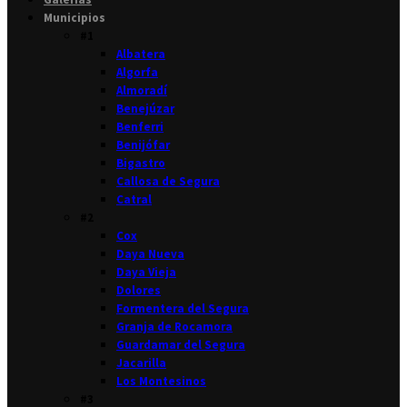
Municipios
#1
Albatera
Algorfa
Almoradí
Benejúzar
Benferri
Benijófar
Bigastro
Callosa de Segura
Catral
#2
Cox
Daya Nueva
Daya Vieja
Dolores
Formentera del Segura
Granja de Rocamora
Guardamar del Segura
Jacarilla
Los Montesinos
#3