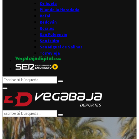
Orihuela
Pilar de la Horadada
Rafal
Redován
Rojales
San Fulgencio
San Isidro
San Miguel de Salinas
Torrevieja
Search
Search
for:
Facebook
Twitter
Instagram
Youtube
Email
Primary
Menu
Search
Search
for: