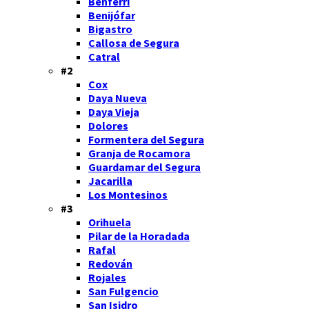
Benferri
Benijófar
Bigastro
Callosa de Segura
Catral
#2
Cox
Daya Nueva
Daya Vieja
Dolores
Formentera del Segura
Granja de Rocamora
Guardamar del Segura
Jacarilla
Los Montesinos
#3
Orihuela
Pilar de la Horadada
Rafal
Redován
Rojales
San Fulgencio
San Isidro