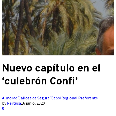
Nuevo capítulo en el
‘culebrón Confi’
Almoradí
Callosa de Segura
Fútbol
Regional Preferente
by
Pertusa
16 junio, 2020
0