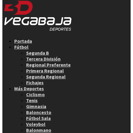
Facebook
Twitter
Instagram
Youtube
Email
Portada
Fútbol
Segunda B
Tercera División
Regional Preferente
Primera Regional
Segunda Regional
Fichajes
Más Deportes
Ciclismo
Tenis
Gimnasia
Baloncesto
Fútbol Sala
Voleybol
Balonmano