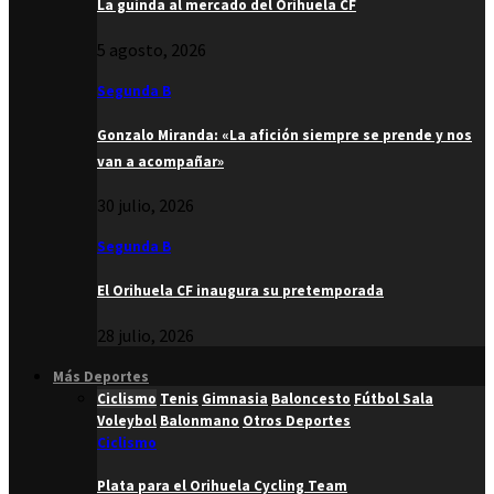
La guinda al mercado del Orihuela CF
5 agosto, 2026
Segunda B
Gonzalo Miranda: «La afición siempre se prende y nos
van a acompañar»
30 julio, 2026
Segunda B
El Orihuela CF inaugura su pretemporada
28 julio, 2026
Más Deportes
Ciclismo
Tenis
Gimnasia
Baloncesto
Fútbol Sala
Voleybol
Balonmano
Otros Deportes
Ciclismo
Plata para el Orihuela Cycling Team