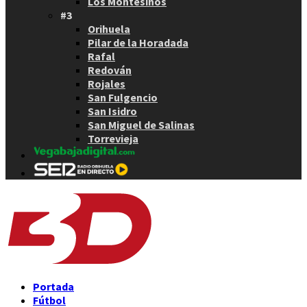
Los Montesinos
#3
Orihuela
Pilar de la Horadada
Rafal
Redován
Rojales
San Fulgencio
San Isidro
San Miguel de Salinas
Torrevieja
Portada
Fútbol