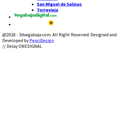
San Miguel de Salinas
Torrevieja
@2026 - 3dvegabaja.com. All Right Reserved. Designed and
Developed by
PenciDesign
Facebook
Twitter
Instagram
Youtube
Email
// Delay ONESIGNAL