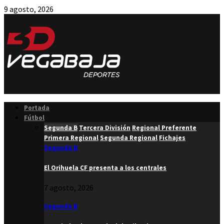
9 agosto, 2026
Facebook
Twitter
Instagram
Youtube
Email
Portada
Fútbol
Segunda B
Tercera División
Regional Preferente
Primera Regional
Segunda Regional
Fichajes
Segunda B
El Orihuela CF presenta a los centrales
7 agosto, 2026
Segunda B