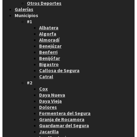
Otros Deportes
Galerías
Municipios
#1
Albatera
Algorfa
Almoradí
Benejúzar
Benferri
Benijófar
Bigastro
Callosa de Segura
Catral
#2
Cox
Daya Nueva
Daya Vieja
Dolores
Formentera del Segura
Granja de Rocamora
Guardamar del Segura
Jacarilla