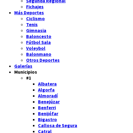
Segunda Regional
Fichajes
Más Deportes
Ciclismo
Tenis
Gimnasia
Baloncesto
Fútbol Sala
Voleybol
Balonmano
Otros Deportes
Galerías
Municipios
#1
Albatera
Algorfa
Almoradí
Benejúzar
Benferri
Benijófar
Bigastro
Callosa de Segura
Catral