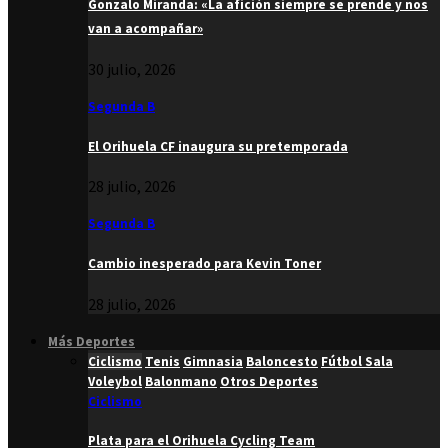
Gonzalo Miranda: «La afición siempre se prende y nos
van a acompañar»
30 julio, 2026
Segunda B
El Orihuela CF inaugura su pretemporada
28 julio, 2026
Segunda B
Cambio inesperado para Kevin Toner
28 julio, 2026
Más Deportes
Ciclismo
Tenis
Gimnasia
Baloncesto
Fútbol Sala
Voleybol
Balonmano
Otros Deportes
Ciclismo
Plata para el Orihuela Cycling Team