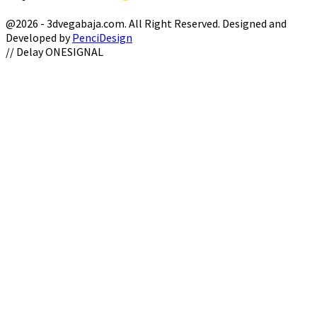
@2026 - 3dvegabaja.com. All Right Reserved. Designed and
Developed by
PenciDesign
Facebook
Twitter
Instagram
Youtube
Email
// Delay ONESIGNAL