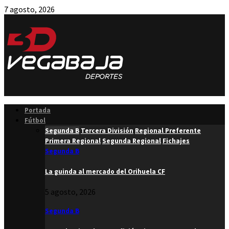
7 agosto, 2026
Facebook
Twitter
Instagram
Youtube
Email
Portada
Fútbol
Segunda B
Tercera División
Regional Preferente
Primera Regional
Segunda Regional
Fichajes
Segunda B
La guinda al mercado del Orihuela CF
5 agosto, 2026
Segunda B