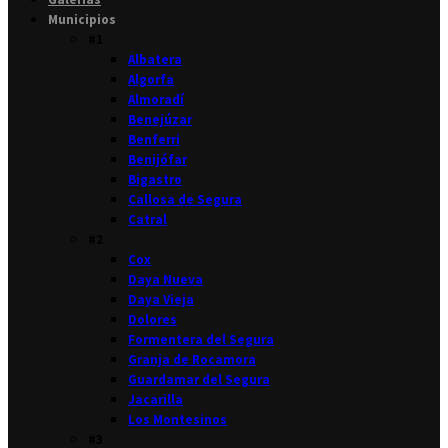
Municipios
#1
Albatera
Algorfa
Almoradí
Benejúzar
Benferri
Benijófar
Bigastro
Callosa de Segura
Catral
#2
Cox
Daya Nueva
Daya Vieja
Dolores
Formentera del Segura
Granja de Rocamora
Guardamar del Segura
Jacarilla
Los Montesinos
#3