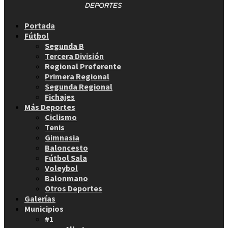
Facebook
Twitter
Instagram
Youtube
Email
Portada
Fútbol
Segunda B
Tercera División
Regional Preferente
Primera Regional
Segunda Regional
Fichajes
Más Deportes
Ciclismo
Tenis
Gimnasia
Baloncesto
Fútbol Sala
Voleybol
Balonmano
Otros Deportes
Galerías
Municipios
#1