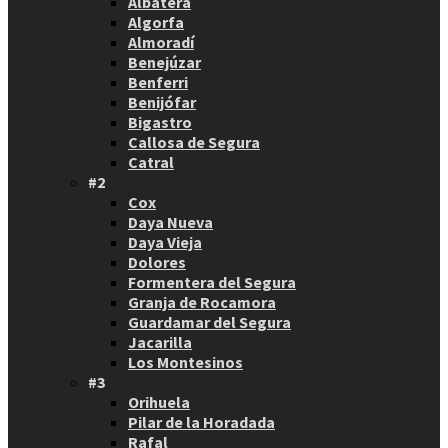
Albatera
Algorfa
Almoradí
Benejúzar
Benferri
Benijófar
Bigastro
Callosa de Segura
Catral
#2
Cox
Daya Nueva
Daya Vieja
Dolores
Formentera del Segura
Granja de Rocamora
Guardamar del Segura
Jacarilla
Los Montesinos
#3
Orihuela
Pilar de la Horadada
Rafal