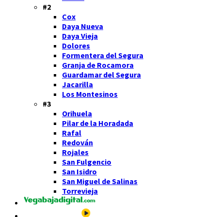
#2
Cox
Daya Nueva
Daya Vieja
Dolores
Formentera del Segura
Granja de Rocamora
Guardamar del Segura
Jacarilla
Los Montesinos
#3
Orihuela
Pilar de la Horadada
Rafal
Redován
Rojales
San Fulgencio
San Isidro
San Miguel de Salinas
Torrevieja