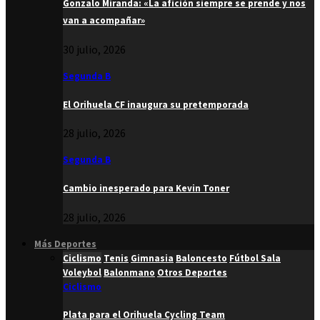
Gonzalo Miranda: «La afición siempre se prende y nos
van a acompañar»
30 julio, 2026
Segunda B
El Orihuela CF inaugura su pretemporada
28 julio, 2026
Segunda B
Cambio inesperado para Kevin Toner
28 julio, 2026
Más Deportes
Ciclismo
Tenis
Gimnasia
Baloncesto
Fútbol Sala
Voleybol
Balonmano
Otros Deportes
Ciclismo
Plata para el Orihuela Cycling Team