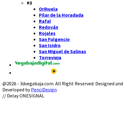
#3
Orihuela
Pilar de la Horadada
Rafal
Redován
Rojales
San Fulgencio
San Isidro
San Miguel de Salinas
Torrevieja
@2026 - 3dvegabaja.com. All Right Reserved. Designed and
Developed by
PenciDesign
Facebook
Twitter
Instagram
Youtube
Email
// Delay ONESIGNAL