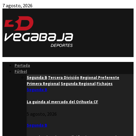
7 agosto, 2026
Facebook
Twitter
Instagram
Youtube
Email
Portada
Fútbol
Segunda B
Tercera División
Regional Preferente
Primera Regional
Segunda Regional
Fichajes
Segunda B
La guinda al mercado del Orihuela CF
5 agosto, 2026
Segunda B