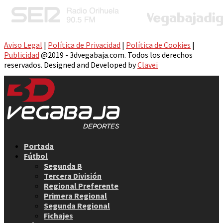
Aviso Legal
|
Política de Privacidad
|
Política de Cookies
|
Publicidad
@2019 - 3dvegabaja.com. Todos los derechos
reservados. Designed and Developed by
Clavei
Facebook
Twitter
Instagram
Youtube
Email
Portada
Fútbol
Segunda B
Tercera División
Regional Preferente
Primera Regional
Segunda Regional
Fichajes