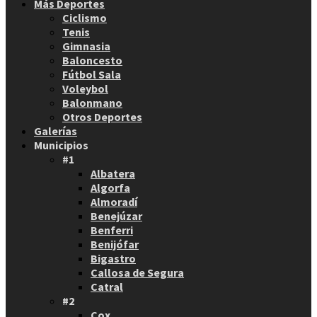
Más Deportes
Ciclismo
Tenis
Gimnasia
Baloncesto
Fútbol Sala
Voleybol
Balonmano
Otros Deportes
Galerías
Municipios
#1
Albatera
Algorfa
Almoradí
Benejúzar
Benferri
Benijófar
Bigastro
Callosa de Segura
Catral
#2
Cox