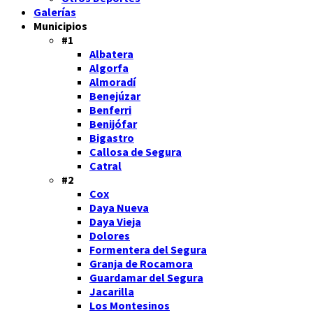
Galerías
Municipios
#1
Albatera
Algorfa
Almoradí
Benejúzar
Benferri
Benijófar
Bigastro
Callosa de Segura
Catral
#2
Cox
Daya Nueva
Daya Vieja
Dolores
Formentera del Segura
Granja de Rocamora
Guardamar del Segura
Jacarilla
Los Montesinos