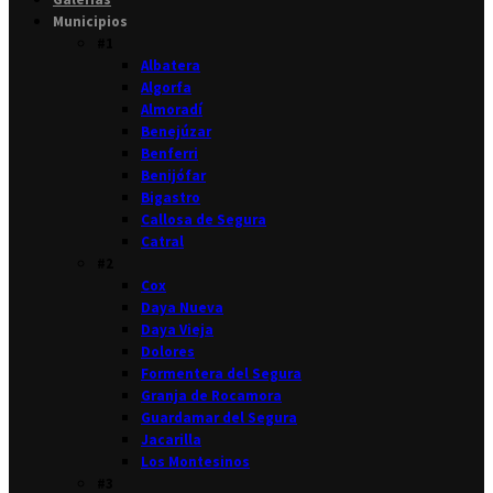
Municipios
#1
Albatera
Algorfa
Almoradí
Benejúzar
Benferri
Benijófar
Bigastro
Callosa de Segura
Catral
#2
Cox
Daya Nueva
Daya Vieja
Dolores
Formentera del Segura
Granja de Rocamora
Guardamar del Segura
Jacarilla
Los Montesinos
#3