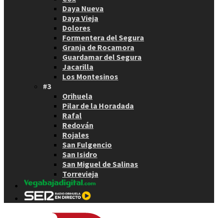
Daya Nueva
Daya Vieja
Dolores
Formentera del Segura
Granja de Rocamora
Guardamar del Segura
Jacarilla
Los Montesinos
#3
Orihuela
Pilar de la Horadada
Rafal
Redován
Rojales
San Fulgencio
San Isidro
San Miguel de Salinas
Torrevieja