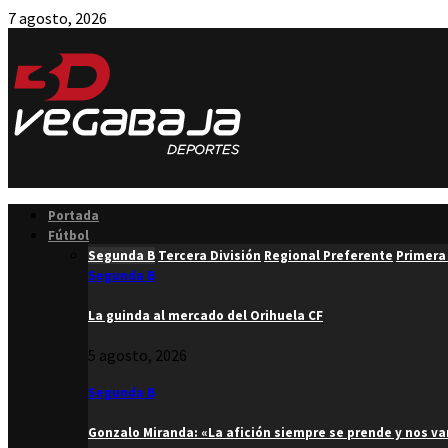
7 agosto, 2026
Facebook
Twitter
Instagram
Youtube
Email
Portada
Fútbol
Segunda B
Tercera División
Regional Preferente
Primera
Segunda B
La guinda al mercado del Orihuela CF
5 agosto, 2026
Segunda B
Gonzalo Miranda: «La afición siempre se prende y nos v