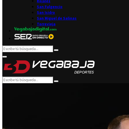
Rojales
San Fulgencio
San Isidro
San Miguel de Salinas
Torrevieja
Search
Search
for:
Facebook
Twitter
Instagram
Youtube
Email
Primary
Menu
Search
Search
for: