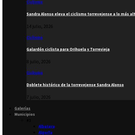
Ciclismo
Sandra Alonso eleva el ciclismo torrevejense a lo más al
14 julio, 2026
Ciclismo
Galardón ciclista para Orihuela y Torrevieja
8 julio, 2026
Ciclismo
Doblete histórico de la torrevejense Sandra Alonso
7 julio, 2026
Galerías
Municipios
#1
Albatera
Algorfa