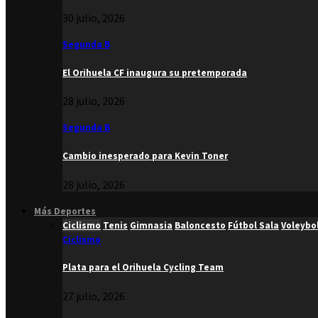
30 julio, 2026
Segunda B
El Orihuela CF inaugura su pretemporada
28 julio, 2026
Segunda B
Cambio inesperado para Kevin Toner
28 julio, 2026
Más Deportes
Ciclismo
Tenis
Gimnasia
Baloncesto
Fútbol Sala
Voleybo
Ciclismo
Plata para el Orihuela Cycling Team
27 julio, 2026