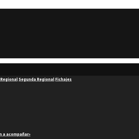
 Regional
Segunda Regional
Fichajes
an a acompañar»