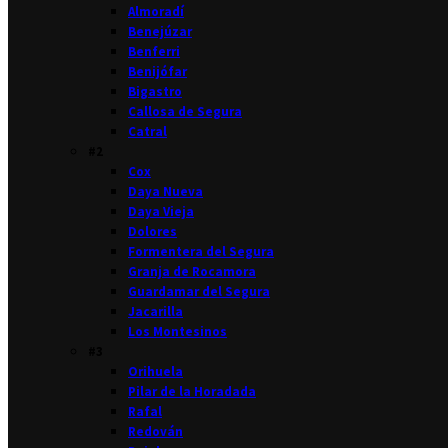
Almoradí
Benejúzar
Benferri
Benijófar
Bigastro
Callosa de Segura
Catral
#2
Cox
Daya Nueva
Daya Vieja
Dolores
Formentera del Segura
Granja de Rocamora
Guardamar del Segura
Jacarilla
Los Montesinos
#3
Orihuela
Pilar de la Horadada
Rafal
Redován