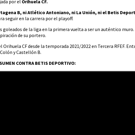
jada por el
Orihuela CF.
tagena B, ni Atlético Antoniano, ni La Unión, ni el Betis Depor
a seguir en la carrera por el playoff.
s goleados de la liga en la primera vuelta a ser un auténtico mur
piración de su portero.
 el Orihuela CF desde la temporada 2021/2022 en Tercera RFEF. En
Colón y Castellón B.
SUMEN CONTRA BETIS DEPORTIVO: