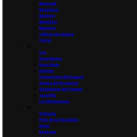
Almoradí
Benejúzar
Benferri
Benijófar
Bigastro
Callosa de Segura
Catral
#2
Cox
Daya Nueva
Daya Vieja
Dolores
Formentera del Segura
Granja de Rocamora
Guardamar del Segura
Jacarilla
Los Montesinos
#3
Orihuela
Pilar de la Horadada
Rafal
Redován