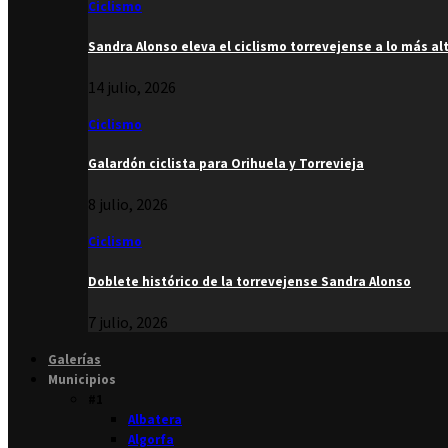
Ciclismo
Sandra Alonso eleva el ciclismo torrevejense a lo más al
14 julio, 2026
Ciclismo
Galardón ciclista para Orihuela y Torrevieja
8 julio, 2026
Ciclismo
Doblete histórico de la torrevejense Sandra Alonso
7 julio, 2026
Galerías
Municipios
#1
Albatera
Algorfa