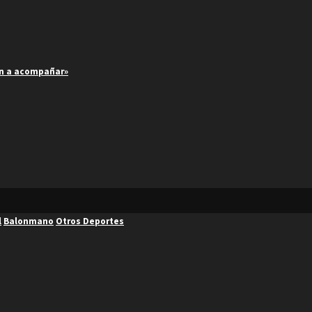
an a acompañar»
l
Balonmano
Otros Deportes