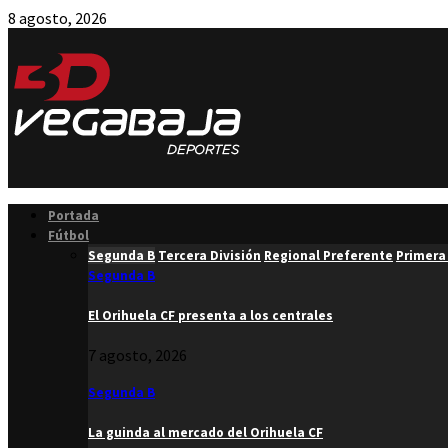
8 agosto, 2026
Facebook
Twitter
Instagram
Youtube
Email
Portada
Fútbol
Segunda B
Tercera División
Regional Preferente
Primera
Segunda B
El Orihuela CF presenta a los centrales
7 agosto, 2026
Segunda B
La guinda al mercado del Orihuela CF