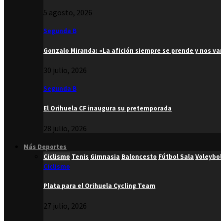
5 agosto, 2026
Segunda B
Gonzalo Miranda: «La afición siempre se prende y nos v
30 julio, 2026
Segunda B
El Orihuela CF inaugura su pretemporada
28 julio, 2026
Más Deportes
Ciclismo
Tenis
Gimnasia
Baloncesto
Fútbol Sala
Voleybo
Ciclismo
Plata para el Orihuela Cycling Team
27 julio, 2026