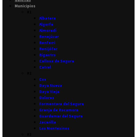
Municipios
#1
Albatera
Algorfa
Almoradí
Benejúzar
Benferri
Benijófar
Bigastro
Callosa de Segura
Catral
#2
Cox
Daya Nueva
Daya Vieja
Dolores
Formentera del Segura
Granja de Rocamora
Guardamar del Segura
Jacarilla
Los Montesinos
#3