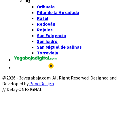
#3
Orihuela
Pilar de la Horadada
Rafal
Redován
Rojales
San Fulgencio
San Isidro
San Miguel de Salinas
Torrevieja
@2026 - 3dvegabaja.com. All Right Reserved. Designed and
Developed by
PenciDesign
Facebook
Twitter
Instagram
Youtube
Email
// Delay ONESIGNAL