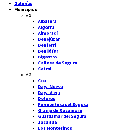
Galerías
Municipios
#1
Albatera
Algorfa
Almoradí
Benejúzar
Benferri
Benijófar
Bigastro
Callosa de Segura
Catral
#2
Cox
Daya Nueva
Daya Vieja
Dolores
Formentera del Segura
Granja de Rocamora
Guardamar del Segura
Jacarilla
Los Montesinos