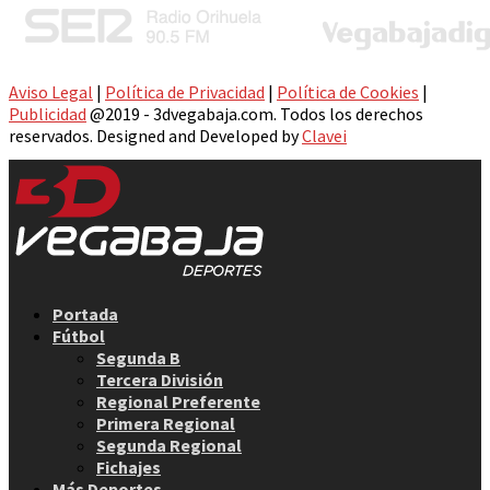
Aviso Legal
|
Política de Privacidad
|
Política de Cookies
|
Publicidad
@2019 - 3dvegabaja.com. Todos los derechos
reservados. Designed and Developed by
Clavei
Facebook
Twitter
Instagram
Youtube
Email
Portada
Fútbol
Segunda B
Tercera División
Regional Preferente
Primera Regional
Segunda Regional
Fichajes
Más Deportes