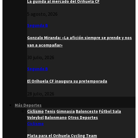
La guinda al mercado del Orihuela CF
5 agosto, 2026
Segunda B
Gonzalo Miranda: «La afición siempre se prende y nos
van a acompañar»
30 julio, 2026
Segunda B
El Orihuela CF inaugura su pretemporada
28 julio, 2026
Más Deportes
Ciclismo
Tenis
Gimnasia
Baloncesto
Fútbol Sala
Voleybol
Balonmano
Otros Deportes
Ciclismo
Plata para el Orihuela Cycling Team