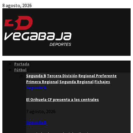
8 agosto, 2026
Facebook
Twitter
Instagram
Youtube
Email
Portada
Fútbol
Segunda B
Tercera División
Regional Preferente
Primera Regional
Segunda Regional
Fichajes
Segunda B
El Orihuela CF presenta a los centrales
7 agosto, 2026
Segunda B